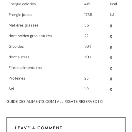
Énergie calories
415
kcal
Énergie joules
1735
kJ
Matières grasses
35
g
dont acides gras saturés
22
g
Glucides
<0.1
g
dont sucres
<0.1
g
Fibres alimentaires
g
Protéines
25
g
Sel
1.9
g
GUIDE DES ALIMENTS.COM | ALL RIGHTS RESERVED | ©
LEAVE A COMMENT