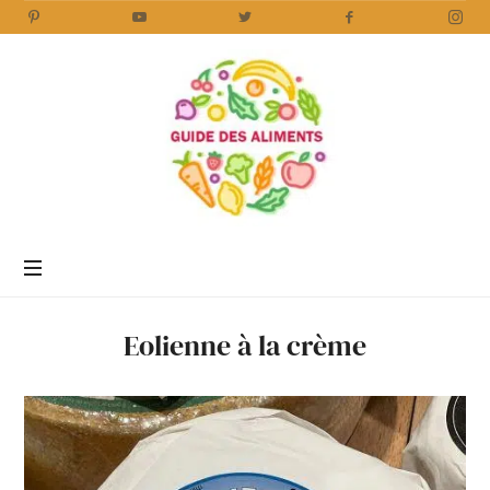
Guide
des
Aliments
Encyclopédie
des
aliments
/
Eolienne à la crème
www.guidedesaliments.com