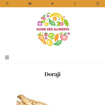
Guide
des
Aliments
Encyclopédie
des
aliments
/
Doraji
www.guidedesaliments.com