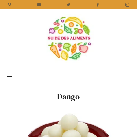
Guide
des
Aliments
Encyclopédie
des
aliments
/
Dango
www.guidedesaliments.com