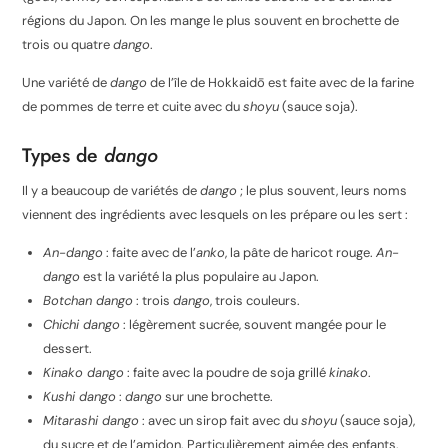
régions du Japon. On les mange le plus souvent en brochette de
trois ou quatre
dango
.
Une variété de
dango
de l’île de Hokkaidō est faite avec de la farine
de pommes de terre et cuite avec du
shoyu
(sauce soja).
Types de
dango
Il y a beaucoup de variétés de
dango
; le plus souvent, leurs noms
viennent des ingrédients avec lesquels on les prépare ou les sert :
An-dango
: faite avec de l’
anko
, la pâte de haricot rouge.
An-
dango
est la variété la plus populaire au Japon.
Botchan dango
: trois
dango
, trois couleurs.
Chichi dango
: légèrement sucrée, souvent mangée pour le
dessert.
Kinako dango
: faite avec la poudre de soja grillé
kinako
.
Kushi dango
:
dango
sur une brochette.
Mitarashi dango
: avec un sirop fait avec du
shoyu
(sauce soja),
du sucre et de l’amidon. Particulièrement aimée des enfants.