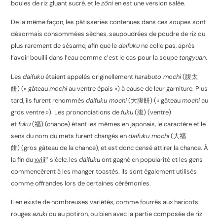
boules de riz gluant sucré, et le
zōni
en est une version salée.
De la même façon, les pâtisseries contenues dans ces soupes sont
désormais consommées sèches, saupoudrées de poudre de riz ou
plus rarement de sésame, afin que le
daifuku
ne colle pas, après
l’avoir bouilli dans l’eau comme c’est le cas pour la soupe
tangyuan
.
Les
daifuku
étaient appelés originellement
harabuto mochi
(
腹太
餅
) (« gâteau
mochi
au ventre épais ») à cause de leur garniture. Plus
tard, ils furent renommés
daifuku mochi
(
大腹餅
) (« gâteau
mochi
au
gros ventre »). Les prononciations de
fuku
(
腹
) (ventre)
et
fuku
(
福
) (chance) étant les mêmes en japonais, le caractère et le
sens du nom du mets furent changés en
daifuku mochi
(
大福
餅
) (gros gâteau de la chance), et est donc censé attirer la chance. À
e
la fin du
xviii
siècle, les
daifuku
ont gagné en popularité et les gens
commencèrent à les manger toastés. Ils sont également utilisés
comme offrandes lors de certaines cérémonies
.
Il en existe de nombreuses variétés, comme fourrés aux haricots
rouges
azuki
ou au potiron, ou bien avec la partie composée de riz