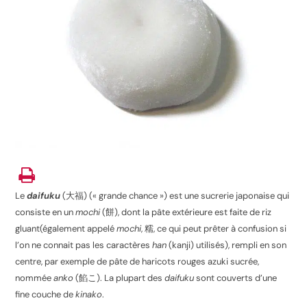
Le
daifuku
(
大福
) (« grande chance ») est une sucrerie japonaise qui
consiste en un
mochi
(
餅
), dont la pâte extérieure est faite de riz
gluant(également appelé
mochi
,
糯
, ce qui peut prêter à confusion si
l’on ne connait pas les caractères
han
(kanji) utilisés), rempli en son
centre, par exemple de pâte de haricots rouges azuki sucrée,
nommée
anko
(
餡こ
). La plupart des
daifuku
sont couverts d’une
fine couche de
kinako
.