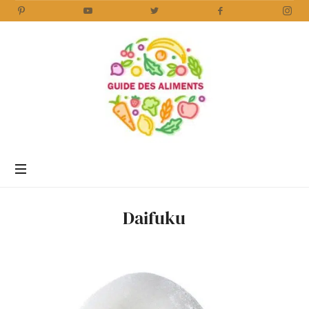
Guide
des
Aliments
Encyclopédie
des
aliments
/
Daifuku
www.guidedesaliments.com