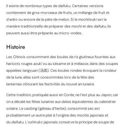
Il existe de nombreux types de
daifuku
. Certaines versions
contiennent de gros morceaux de fruits, un mélange de fruit et
d’
anko
ou encore de la pâte de melon. Si le
mochitsuki
est la
manière traditionnelle de préparer des
mochi
et des
daifuku
, ils
peuvent aussi être préparés au micro-ondes.
Histoire
Les Chinois consomment des boules de riz glutineux fourrées aux
haricots rouges
azuki
ou au sésame et à mélasse, dans des soupes
appelées
tangyuan
(汤圆). Ces boules rondes évoquant la rondeur
de la lune, elles sont consommées lors de la fête des
lanternes clôturant les festivités du nouvel an lunaire.
Cette tradition, pratiquée aussi en Corée, ne l’est plus au Japon, car
on a décalé les fêtes lunaires aux dates équivalentes du calendrier
solaire. Le
caobing
(gâteau d’herbe), consommé sec est
probablement un autre plat à l’origine des
mochis
japonais et
du
daifuku
. L’
oshiruko
japonais conserve le principe de soupe de