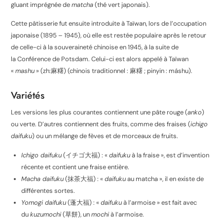
gluant imprégnée de
matcha
(thé vert japonais).
Cette pâtisserie fut ensuite introduite à Taïwan, lors de l’occupation
japonaise (1895 – 1945), où elle est restée populaire après le retour
de celle-ci à la souveraineté chinoise en 1945, à la suite de
la Conférence de Potsdam. Celui-ci est alors appelé à Taïwan
«
mashu
» (zh:麻糬) (chinois traditionnel :
麻糬
; pinyin :
máshu
).
Variétés
Les versions les plus courantes contiennent une pâte rouge (
anko
)
ou verte. D’autres contiennent des fruits, comme des fraises (
ichigo
daifuku
) ou un mélange de fèves et de morceaux de fruits.
Ichigo daifuku
(
イチゴ大福
) : «
daifuku
à la fraise », est d’invention
récente et contient une fraise entière.
Macha daifuku
(
抹茶大福
) : «
daifuku
au matcha », il en existe de
différentes sortes.
Yomogi daifuku
(
蓬大福
) : «
daifuku
à l’armoise » est fait avec
du
kuzumochi
(
草餅
), un
mochi
à l’armoise.