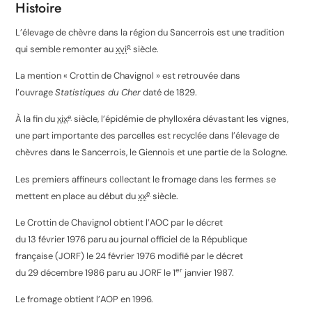
Histoire
L’élevage de chèvre dans la région du Sancerrois est une tradition
e
qui semble remonter au
xvi
siècle
.
La mention « Crottin de Chavignol » est retrouvée dans
l’ouvrage
Statistiques du Cher
daté de 1829
.
e
À la fin du
xix
siècle, l’épidémie de phylloxéra dévastant les vignes,
une part importante des parcelles est recyclée dans l’élevage de
chèvres dans le Sancerrois, le Giennois et une partie de la Sologne
.
Les premiers affineurs collectant le fromage dans les fermes se
e
mettent en place au début du
xx
siècle
.
Le Crottin de Chavignol obtient l’AOC par le décret
du
13 février 1976
paru au journal officiel de la République
française (JORF) le
24 février 1976
modifié par le décret
er
du
29 décembre 1986
paru au JORF le
1
janvier 1987
.
Le fromage obtient l’AOP en 1996
.