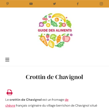
Guide
des
Aliments
Encyclopédie
des
aliments
/
Crottin de Chavignol
www.guidedesaliments.com
Le
crottin de Chavignol
est un fromage
de
chèvre
français originaire du village berrichon de Chavignol situé