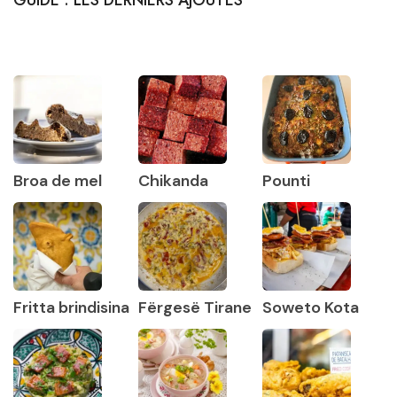
Broa de mel
Chikanda
Pounti
Fritta brindisina
Fërgesë Tirane
Soweto Kota