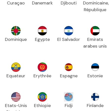
Curaçao
Danemark
Djibouti
Dominicaine,
République
Dominique
Egypte
El Salvador
Emirats
arabes unis
Equateur
Erythrée
Espagne
Estonie
Etats-Unis
Ethiopie
Fidji
Finlande