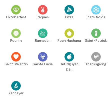
Oktoberfest
Pâques
Pizza
Plats froids
Pourim
Ramadan
Roch Hachana
Saint-Patrick
Saint-Valentin
Sainte Lucie
Têt Nguyên
Thanksgiving
Dán
Yennayer