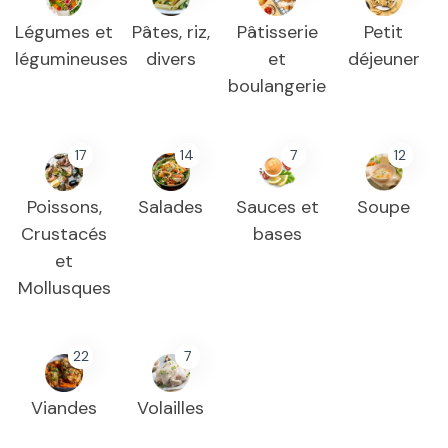
Légumes et
Pâtes, riz,
Pâtisserie
Petit
légumineuses
divers
et
déjeuner
boulangerie
17
14
7
12
Poissons,
Salades
Sauces et
Soupe
Crustacés
bases
et
Mollusques
22
7
Viandes
Volailles