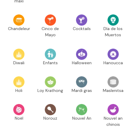
maxi
Chandeleur
Cinco de
Cocktails
Día de los
Mayo
Muertos
Diwali
Enfants
Halloween
Hanoucca
Holi
Loy Krathong
Mardi gras
Maslenitsa
Noël
Norouz
Nouvel An
Nouvel an
chinois