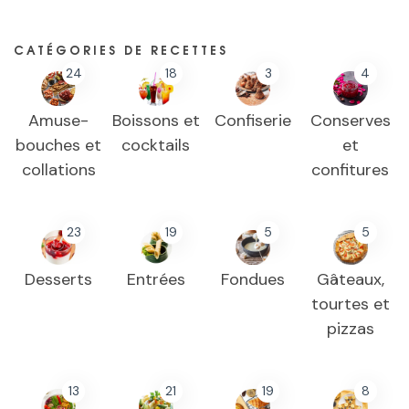
CATÉGORIES DE RECETTES
24
18
3
4
Amuse-
Boissons et
Confiserie
Conserves
bouches et
cocktails
et
collations
confitures
23
19
5
5
Desserts
Entrées
Fondues
Gâteaux,
tourtes et
pizzas
13
21
19
8