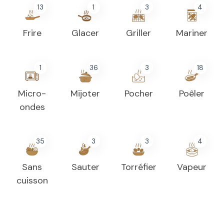
13
1
3
4
Frire
Glacer
Griller
Mariner
1
36
3
18
Micro-
Mijoter
Pocher
Poêler
ondes
35
3
3
4
Sans
Sauter
Torréfier
Vapeur
cuisson