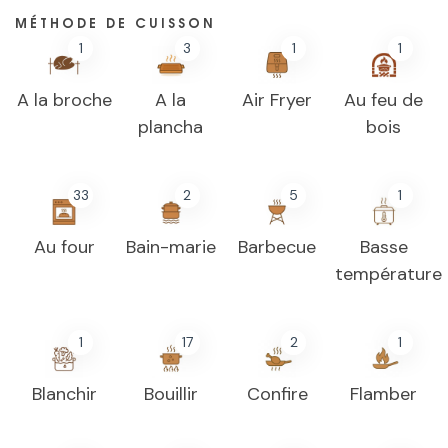
MÉTHODE DE CUISSON
1
3
1
1
A la broche
A la
Air Fryer
Au feu de
plancha
bois
33
2
5
1
Au four
Bain-marie
Barbecue
Basse
température
1
17
2
1
Blanchir
Bouillir
Confire
Flamber