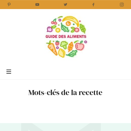
Guide
des
Aliments
Encyclopédie
des
aliments
/
Mots-clés de la recette
www.guidedesaliments.com