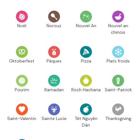
Noël
Norouz
Nouvel An
Nouvel an
chinois
Oktoberfest
Pâques
Pizza
Plats froids
Pourim
Ramadan
Roch Hachana
Saint-Patrick
Saint-Valentin
Sainte Lucie
Têt Nguyên
Thanksgiving
Dán