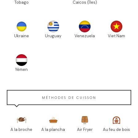
Tobago
Caïcos (Îles)
Ukraine
Uruguay
Venezuela
Viet Nam
Yémen
MÉTHODES DE CUISSON
A la broche
A la plancha
Air Fryer
Au feu de bois