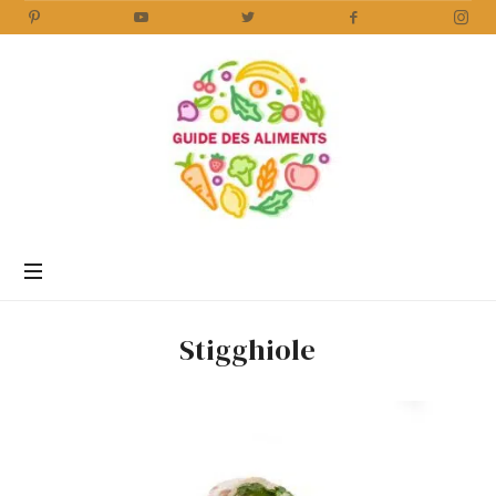
Guide
des
Aliments
Encyclopédie
des
aliments
/
Stigghiole
www.guidedesaliments.com