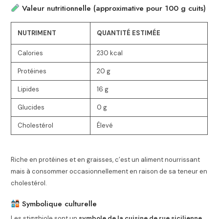
Valeur nutritionnelle (approximative pour 100 g cuits)
NUTRIMENT
QUANTITÉ ESTIMÉE
Calories
230 kcal
Protéines
20 g
Lipides
16 g
Glucides
0 g
Cholestérol
Élevé
Riche en protéines et en graisses, c’est un aliment nourrissant
mais à consommer occasionnellement en raison de sa teneur en
cholestérol.
Symbolique culturelle
Les stigghiole sont un
symbole de la cuisine de rue sicilienne