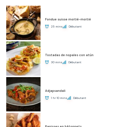
Fondue suisse moitié-moitié
25 mins
Débutant
Tostadas de nopales con atún
30 mins
Débutant
Adjapsandali
1 hr 10 mins
Débutant
Panisses en bâtonnets