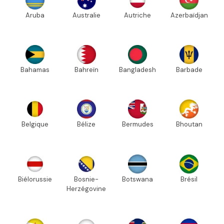
Aruba
Australie
Autriche
Azerbaïdjan
Bahamas
Bahreïn
Bangladesh
Barbade
Belgique
Bélize
Bermudes
Bhoutan
Biélorussie
Bosnie-
Botswana
Brésil
Herzégovine