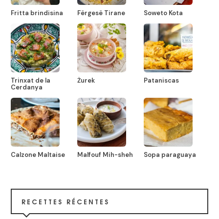
Fritta brindisina
Fërgesë Tirane
Soweto Kota
Trinxat de la
Żurek
Pataniscas
Cerdanya
Calzone Maltaise
Malfouf Mih-sheh
Sopa paraguaya
RECETTES RÉCENTES