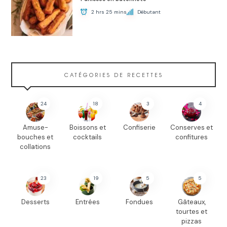
2 hrs 25 mins
Débutant
CATÉGORIES DE RECETTES
24
18
3
4
Amuse-
Boissons et
Confiserie
Conserves et
bouches et
cocktails
confitures
collations
23
19
5
5
Desserts
Entrées
Fondues
Gâteaux,
tourtes et
pizzas