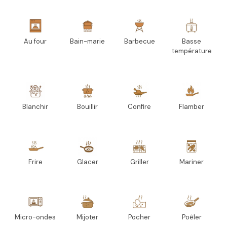
Au four
Bain-marie
Barbecue
Basse
température
Blanchir
Bouillir
Confire
Flamber
Frire
Glacer
Griller
Mariner
Micro-ondes
Mijoter
Pocher
Poêler