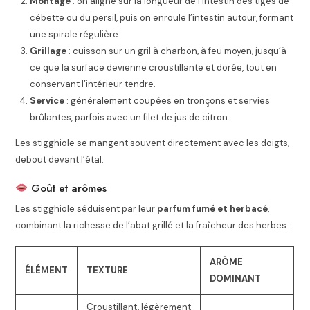
Montage
: on aligne sur la longueur de l’intestin des tiges de
cébette ou du persil, puis on enroule l’intestin autour, formant
une spirale régulière.
Grillage
: cuisson sur un gril à charbon, à feu moyen, jusqu’à
ce que la surface devienne croustillante et dorée, tout en
conservant l’intérieur tendre.
Service
: généralement coupées en tronçons et servies
brûlantes, parfois avec un filet de jus de citron.
Les stigghiole se mangent souvent directement avec les doigts,
debout devant l’étal.
Goût et arômes
Les stigghiole séduisent par leur
parfum fumé et herbacé
,
combinant la richesse de l’abat grillé et la fraîcheur des herbes :
ARÔME
ÉLÉMENT
TEXTURE
DOMINANT
Croustillant, légèrement