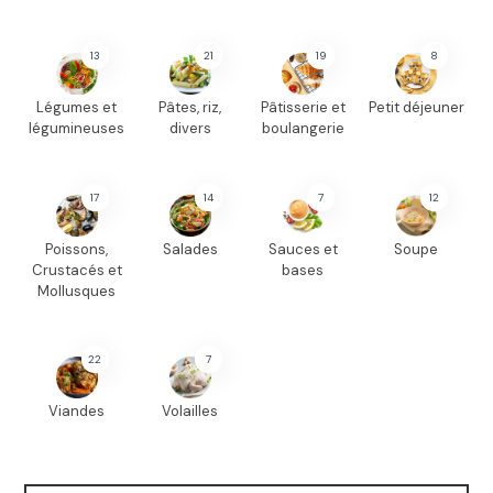
13
21
19
8
Légumes et
Pâtes, riz,
Pâtisserie et
Petit déjeuner
légumineuses
divers
boulangerie
17
14
7
12
Poissons,
Salades
Sauces et
Soupe
Crustacés et
bases
Mollusques
22
7
Viandes
Volailles