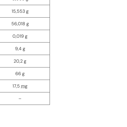
15,553
g
56,018
g
0,019
g
9,4
g
20,2
g
66
g
17,5
mg
–