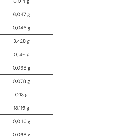
0,014
g
6,047
g
0,046
g
3,428
g
0,146
g
0,068
g
0,078
g
0,13
g
18,115
g
0,046
g
0,068
g