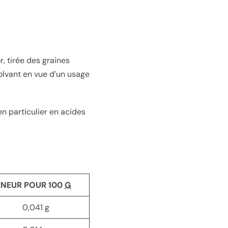
r, tirée des graines
 solvant en vue d’un usage
en particulier en acides
ENEUR POUR 100
G
0,041
g