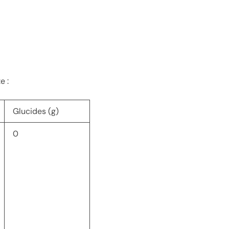
e :
Glucides (g)
0