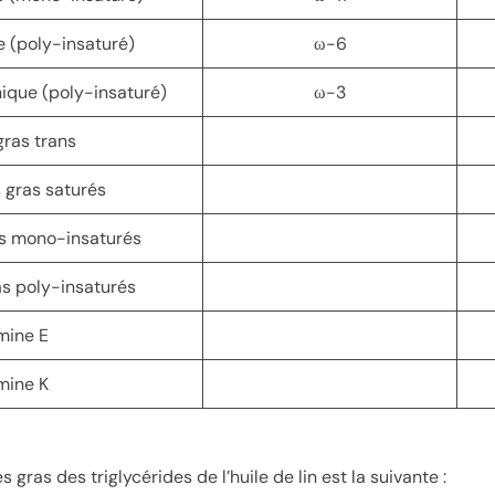
e (poly-insaturé)
ω-6
nique (poly-insaturé)
ω-3
gras trans
s gras saturés
as mono-insaturés
as poly-insaturés
mine E
mine K
gras des triglycérides de l’huile de lin est la suivante :