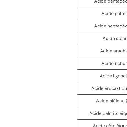
Acide pentadéc
Acide palmi
Acide heptadéc
Acide stéar
Acide arachi
Acide béhén
Acide lignoc
Acide érucastiq
Acide oléique
Acide palmitoléi
Acide cétoléiqu