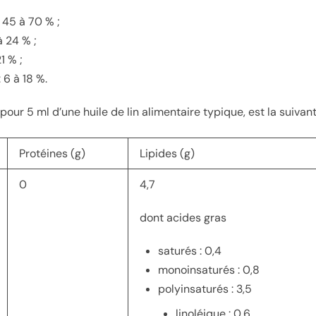
 45 à 70 % ;
à 24 % ;
1 % ;
 6 à 18 %.
 pour 5 ml d’une huile de lin alimentaire typique, est la suivant
Protéines (g)
Lipides (g)
0
4,7
dont acides gras
saturés : 0,4
monoinsaturés : 0,8
polyinsaturés : 3,5
linoléique : 0,6