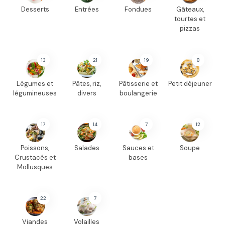
Desserts
Entrées
Fondues
Gâteaux,
tourtes et
pizzas
13
21
19
8
Légumes et
Pâtes, riz,
Pâtisserie et
Petit déjeuner
légumineuses
divers
boulangerie
17
14
7
12
Poissons,
Salades
Sauces et
Soupe
Crustacés et
bases
Mollusques
22
7
Viandes
Volailles