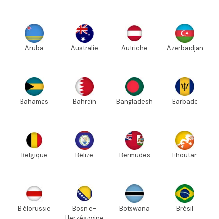
Aruba
Australie
Autriche
Azerbaïdjan
Bahamas
Bahreïn
Bangladesh
Barbade
Belgique
Bélize
Bermudes
Bhoutan
Biélorussie
Bosnie-
Botswana
Brésil
Herzégovine