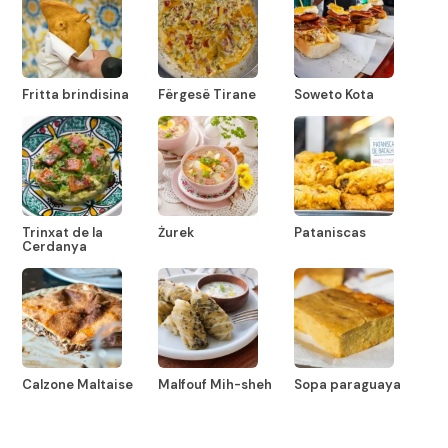
Fritta brindisina
Fërgesë Tirane
Soweto Kota
Trinxat de la
Żurek
Pataniscas
Cerdanya
Calzone Maltaise
Malfouf Mih-sheh
Sopa paraguaya