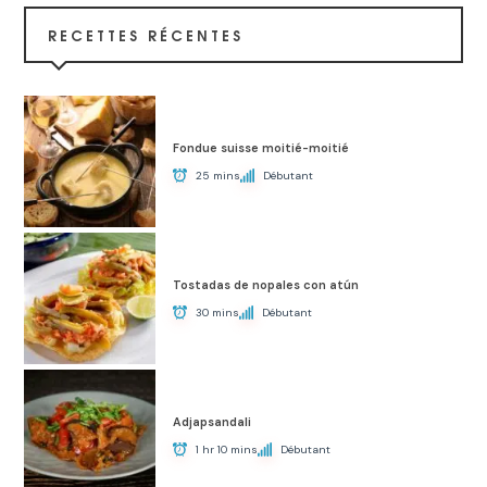
RECETTES RÉCENTES
Fondue suisse moitié-moitié
25 mins
Débutant
Tostadas de nopales con atún
30 mins
Débutant
Adjapsandali
1 hr 10 mins
Débutant