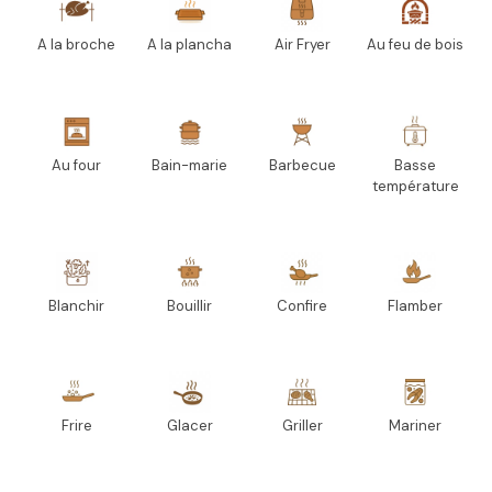
A la broche
A la plancha
Air Fryer
Au feu de bois
Au four
Bain-marie
Barbecue
Basse
température
Blanchir
Bouillir
Confire
Flamber
Frire
Glacer
Griller
Mariner