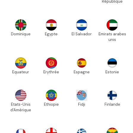
République
Dominique
Egypte
El Salvador
Emirats arabes
unis
Equateur
Erythrée
Espagne
Estonie
Etats-Unis
Ethiopie
Fidji
Finlande
d'Amérique