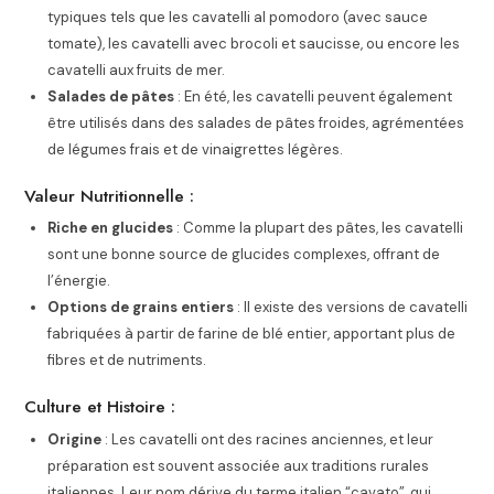
typiques tels que les cavatelli al pomodoro (avec sauce
tomate), les cavatelli avec brocoli et saucisse, ou encore les
cavatelli aux fruits de mer.
Salades de pâtes
: En été, les cavatelli peuvent également
être utilisés dans des salades de pâtes froides, agrémentées
de légumes frais et de vinaigrettes légères.
Valeur Nutritionnelle :
Riche en glucides
: Comme la plupart des pâtes, les cavatelli
sont une bonne source de glucides complexes, offrant de
l’énergie.
Options de grains entiers
: Il existe des versions de cavatelli
fabriquées à partir de farine de blé entier, apportant plus de
fibres et de nutriments.
Culture et Histoire :
Origine
: Les cavatelli ont des racines anciennes, et leur
préparation est souvent associée aux traditions rurales
italiennes. Leur nom dérive du terme italien “cavato”, qui