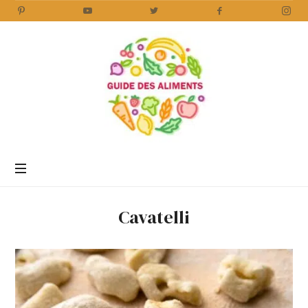
Guide
des
Aliments
Encyclopédie
des
aliments
/
Cavatelli
www.guidedesaliments.com