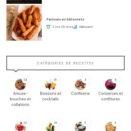
Panisses en bâtonnets
2 hrs 25 mins
Débutant
CATÉGORIES DE RECETTES
24
18
3
4
Amuse-
Boissons et
Confiserie
Conserves et
bouches et
cocktails
confitures
collations
23
19
5
5