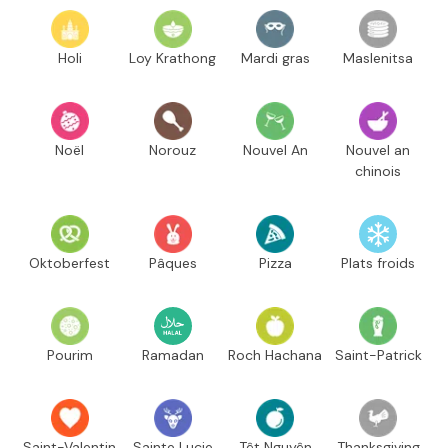
Holi
Loy Krathong
Mardi gras
Maslenitsa
Noël
Norouz
Nouvel An
Nouvel an
chinois
Oktoberfest
Pâques
Pizza
Plats froids
Pourim
Ramadan
Roch Hachana
Saint-Patrick
Saint-Valentin
Sainte Lucie
Têt Nguyên
Thanksgiving