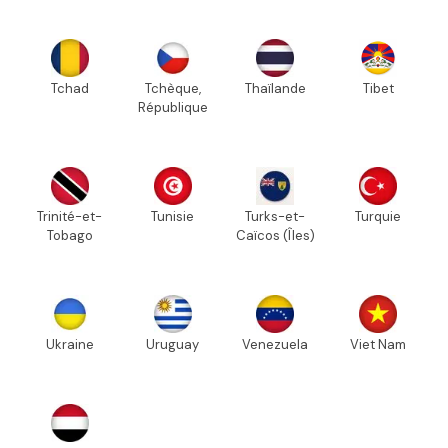
Tchad
Tchèque,
Thaïlande
Tibet
République
Trinité-et-
Tunisie
Turks-et-
Turquie
Tobago
Caïcos (Îles)
Ukraine
Uruguay
Venezuela
Viet Nam