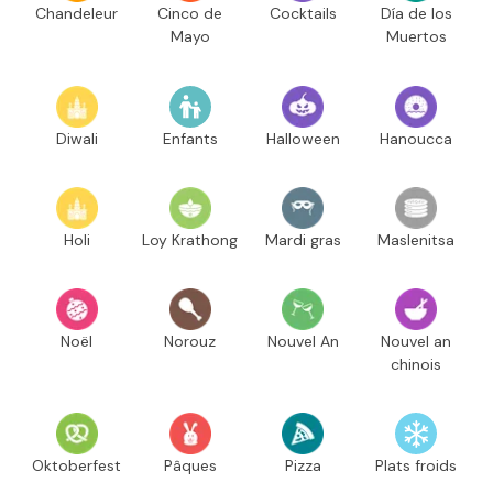
Chandeleur
Cinco de
Cocktails
Día de los
Mayo
Muertos
Diwali
Enfants
Halloween
Hanoucca
Holi
Loy Krathong
Mardi gras
Maslenitsa
Noël
Norouz
Nouvel An
Nouvel an
chinois
Oktoberfest
Pâques
Pizza
Plats froids