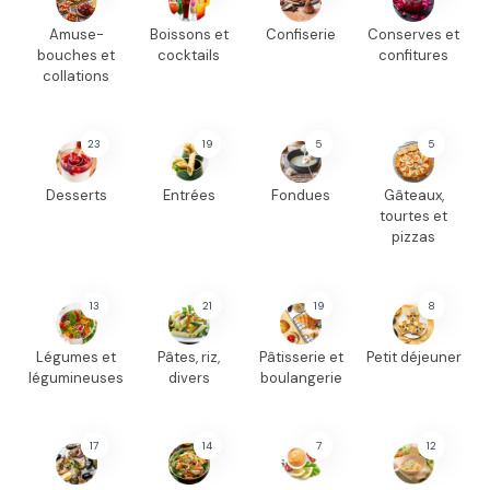
Amuse-
Boissons et
Confiserie
Conserves et
bouches et
cocktails
confitures
collations
23
19
5
5
Desserts
Entrées
Fondues
Gâteaux,
tourtes et
pizzas
13
21
19
8
Légumes et
Pâtes, riz,
Pâtisserie et
Petit déjeuner
légumineuses
divers
boulangerie
17
14
7
12