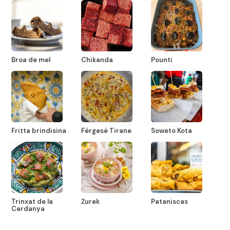
Broa de mel
Chikanda
Pounti
Fritta brindisina
Fërgesë Tirane
Soweto Kota
Trinxat de la
Żurek
Pataniscas
Cerdanya