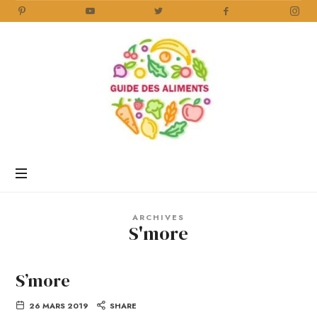
Guide
des
Aliments
Encyclopédie
des
aliments
/
ARCHIVES
www.guidedesaliments.com
S'more
S’more
26 MARS 2019
SHARE