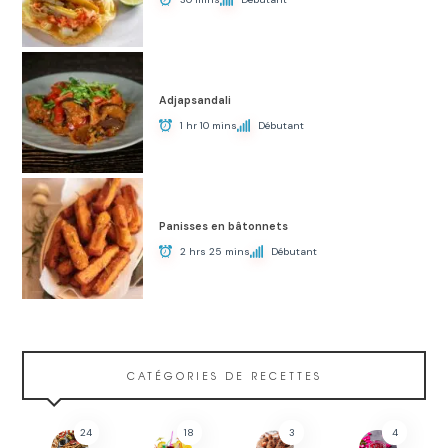
Adjapsandali
1 hr 10 mins
Débutant
Panisses en bâtonnets
2 hrs 25 mins
Débutant
CATÉGORIES DE RECETTES
24
18
3
4