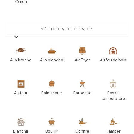
Yémen
MÉTHODES DE CUISSON
A la broche
A la plancha
Air Fryer
Au feu de bois
Au four
Bain-marie
Barbecue
Basse
température
Blanchir
Bouillir
Confire
Flamber