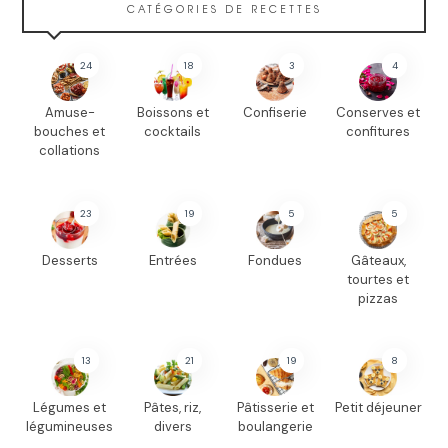
CATÉGORIES DE RECETTES
24
18
3
4
Amuse-
Boissons et
Confiserie
Conserves et
bouches et
cocktails
confitures
collations
23
19
5
5
Desserts
Entrées
Fondues
Gâteaux,
tourtes et
pizzas
13
21
19
8
Légumes et
Pâtes, riz,
Pâtisserie et
Petit déjeuner
légumineuses
divers
boulangerie