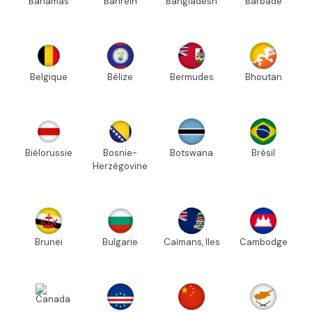
Bahamas
Bahreïn
Bangladesh
Barbade
Belgique
Bélize
Bermudes
Bhoutan
Biélorussie
Bosnie-
Botswana
Brésil
Herzégovine
Brunei
Bulgarie
Caïmans, Iles
Cambodge