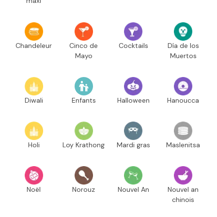
maxi
Chandeleur
Cinco de
Cocktails
Día de los
Mayo
Muertos
Diwali
Enfants
Halloween
Hanoucca
Holi
Loy Krathong
Mardi gras
Maslenitsa
Noël
Norouz
Nouvel An
Nouvel an
chinois