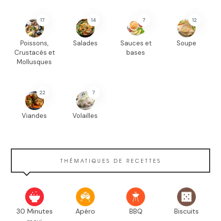
17
14
7
12
Poissons,
Salades
Sauces et
Soupe
Crustacés et
bases
Mollusques
22
7
Viandes
Volailles
THÉMATIQUES DE RECETTES
30 Minutes
Apéro
BBQ
Biscuits