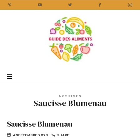
Guide
des
Aliments
Encyclopédie
des
aliments
/
ARCHIVES
www.guidedesaliments.com
Saucisse Blumenau
Saucisse Blumenau
4 SEPTEMBRE 2023
SHARE