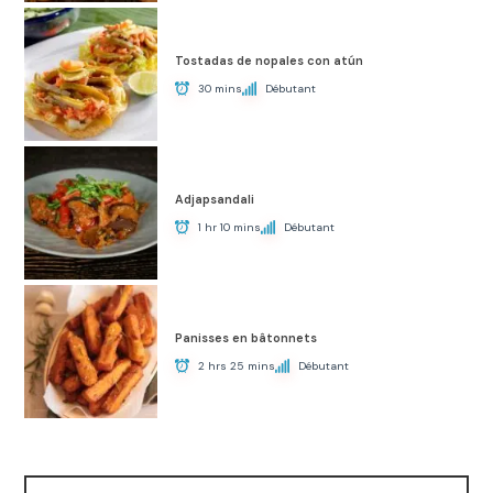
Tostadas de nopales con atún
30 mins
Débutant
Adjapsandali
1 hr 10 mins
Débutant
Panisses en bâtonnets
2 hrs 25 mins
Débutant