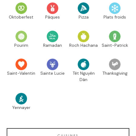
Oktoberfest
Pâques
Pizza
Plats froids
Pourim
Ramadan
Roch Hachana
Saint-Patrick
Saint-Valentin
Sainte Lucie
Têt Nguyên
Thanksgiving
Dán
Yennayer
CUISINES