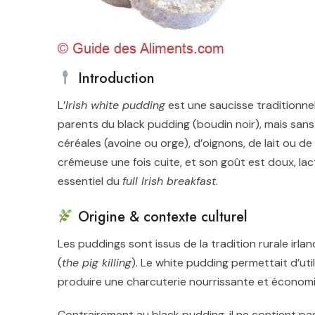
Introduction
L’
Irish white pudding
est une saucisse traditionnel
parents du black pudding (boudin noir), mais sans
céréales (avoine ou orge), d’oignons, de lait ou d
crémeuse une fois cuite, et son goût est doux, lac
essentiel du
full Irish breakfast
.
Origine & contexte culturel
Les puddings sont issus de la tradition rurale irla
(
the pig killing
). Le white pudding permettait d’utili
produire une charcuterie nourrissante et économ
Contrairement au black pudding, il ne contient pas