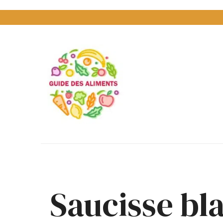
Guide
des
Aliments
Encyclopédie
des
aliments
/
www.guidedesaliments.com
Saucisse bl