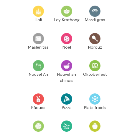
Holi
Loy Krathong
Mardi gras
Maslenitsa
Noël
Norouz
Nouvel An
Nouvel an
Oktoberfest
chinois
Pâques
Pizza
Plats froids
Pourim
Ramadan
Roch