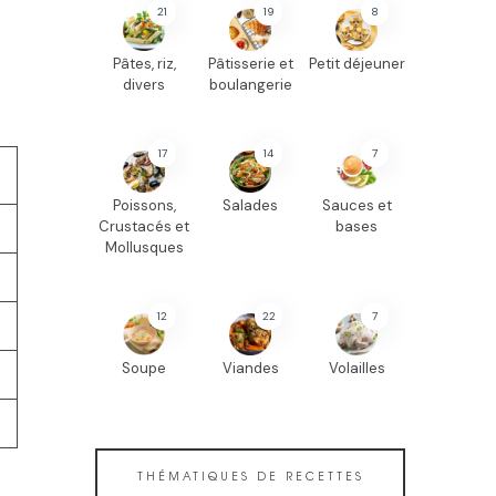
Pâtes, riz,
Pâtisserie et
Petit déjeuner
divers
boulangerie
17
14
7
Poissons,
Salades
Sauces et
Crustacés et
bases
Mollusques
12
22
7
Soupe
Viandes
Volailles
THÉMATIQUES DE RECETTES