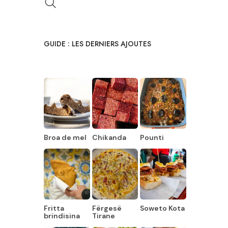
GUIDE : LES DERNIERS AJOUTES
Broa de mel
Chikanda
Pounti
Fritta
Fërgesë
Soweto Kota
brindisina
Tirane