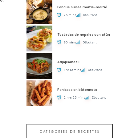
Fondue suisse moitié-moitié
25 mins
Débutant
Tostadas de nopales con atún
30 mins
Débutant
Adjapsandali
1 hr 10 mins
Débutant
Panisses en bâtonnets
2 hrs 25 mins
Débutant
CATÉGORIES DE RECETTES