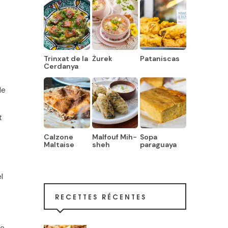
Trinxat de la
Żurek
Pataniscas
Cerdanya
de
t
Calzone
Malfouf Mih-
Sopa
Maltaise
sheh
paraguaya
l
RECETTES RÉCENTES
e.