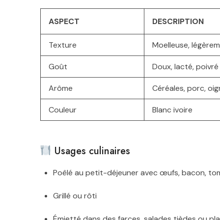
ASPECT
DESCRIPTION
Texture
Moelleuse, légère
Goût
Doux, lacté, poivré
Arôme
Céréales, porc, oi
Couleur
Blanc ivoire
Usages culinaires
Poêlé au petit-déjeuner avec œufs, bacon, to
Grillé ou rôti
Émietté dans des farces, salades tièdes ou pla