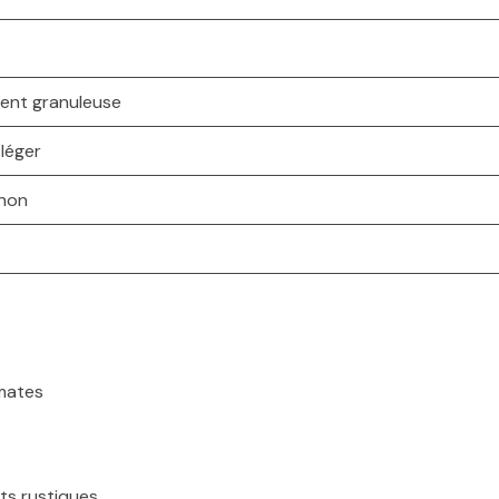
ment granuleuse
 léger
gnon
mates
ts rustiques