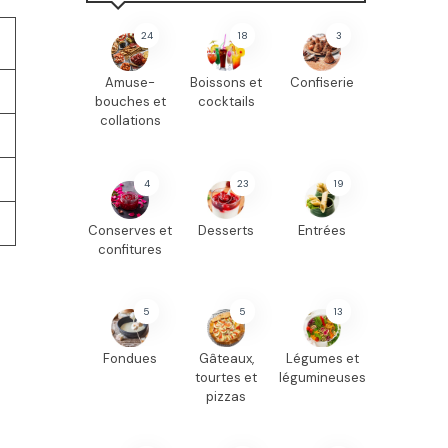
24
18
3
Amuse-
Boissons et
Confiserie
bouches et
cocktails
collations
4
23
19
Conserves et
Desserts
Entrées
confitures
5
5
13
Fondues
Gâteaux,
Légumes et
tourtes et
légumineuses
pizzas
21
19
8