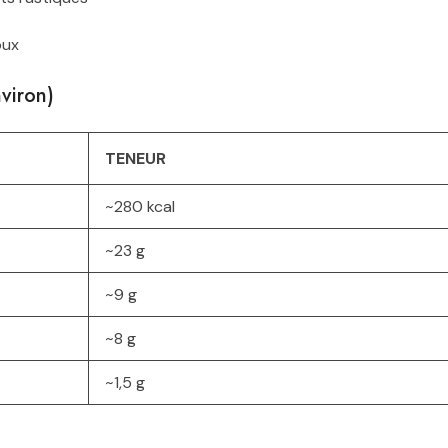
oux
viron)
TENEUR
~280 kcal
~23 g
~9 g
~8 g
~1,5 g