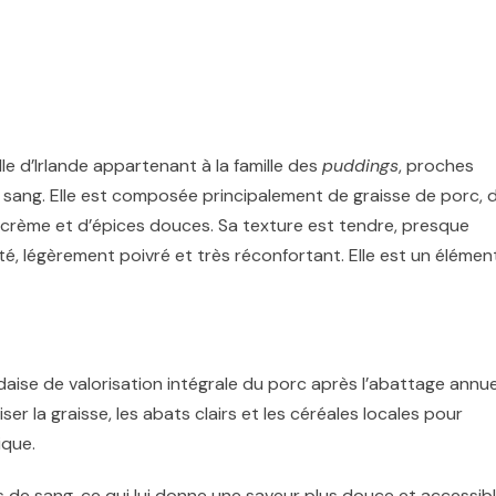
le d’Irlande appartenant à la famille des
puddings
, proches
 sang. Elle est composée principalement de graisse de porc, 
e crème et d’épices douces. Sa texture est tendre, presque
té, légèrement poivré et très réconfortant. Elle est un élémen
ndaise de valorisation intégrale du porc après l’abattage annue
ser la graisse, les abats clairs et les céréales locales pour
ique.
 de sang, ce qui lui donne une saveur plus douce et accessibl