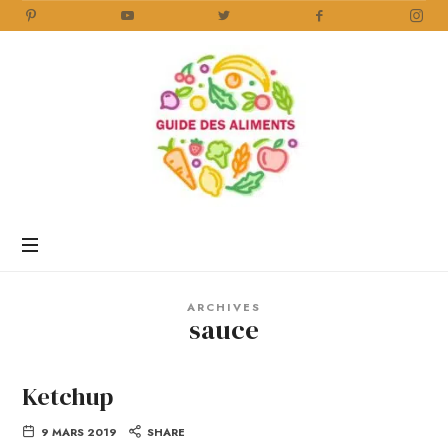
Guide
des
Aliments
Encyclopédie
des
aliments
/
ARCHIVES
www.guidedesaliments.com
sauce
Ketchup
9 MARS 2019
SHARE