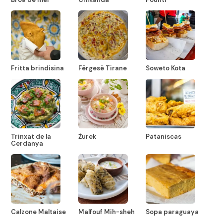
Fritta brindisina
Fërgesë Tirane
Soweto Kota
Trinxat de la
Żurek
Pataniscas
Cerdanya
Calzone Maltaise
Malfouf Mih-sheh
Sopa paraguaya