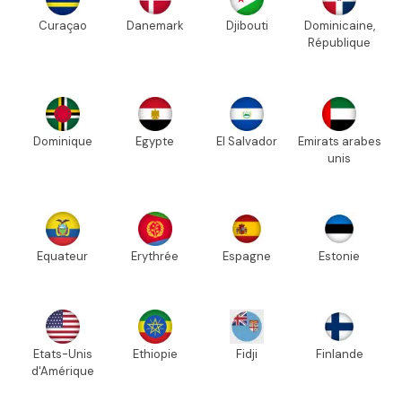
Curaçao
Danemark
Djibouti
Dominicaine,
République
Dominique
Egypte
El Salvador
Emirats arabes
unis
Equateur
Erythrée
Espagne
Estonie
Etats-Unis
Ethiopie
Fidji
Finlande
d'Amérique