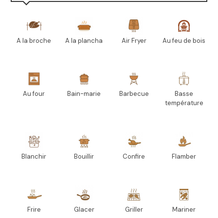
A la broche
A la plancha
Air Fryer
Au feu de bois
Au four
Bain-marie
Barbecue
Basse
température
Blanchir
Bouillir
Confire
Flamber
Frire
Glacer
Griller
Mariner