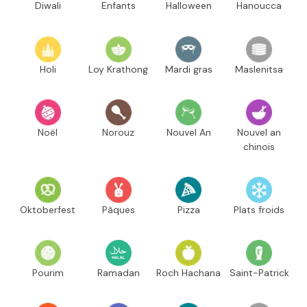
Diwali
Enfants
Halloween
Hanoucca
Holi
Loy Krathong
Mardi gras
Maslenitsa
Noël
Norouz
Nouvel An
Nouvel an
chinois
Oktoberfest
Pâques
Pizza
Plats froids
Pourim
Ramadan
Roch Hachana
Saint-Patrick