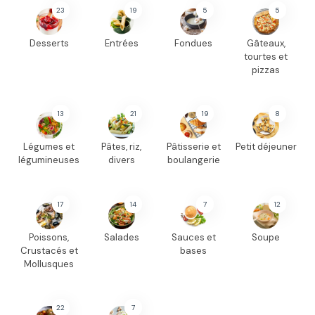
23
19
5
5
Desserts
Entrées
Fondues
Gâteaux,
tourtes et
pizzas
13
21
19
8
Légumes et
Pâtes, riz,
Pâtisserie et
Petit déjeuner
légumineuses
divers
boulangerie
17
14
7
12
Poissons,
Salades
Sauces et
Soupe
Crustacés et
bases
Mollusques
22
7