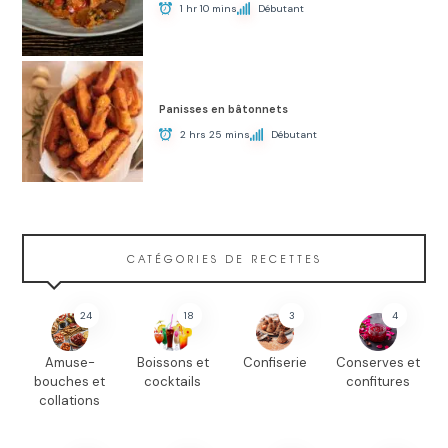
1 hr 10 mins
Débutant
Panisses en bâtonnets
2 hrs 25 mins
Débutant
CATÉGORIES DE RECETTES
24
18
3
4
Amuse-
Boissons et
Confiserie
Conserves et
bouches et
cocktails
confitures
collations