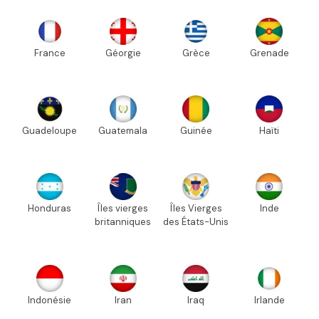
France
Géorgie
Grèce
Grenade
Guadeloupe
Guatemala
Guinée
Haïti
Honduras
Îles vierges
Îles Vierges
Inde
britanniques
des États-Unis
Indonésie
Iran
Iraq
Irlande