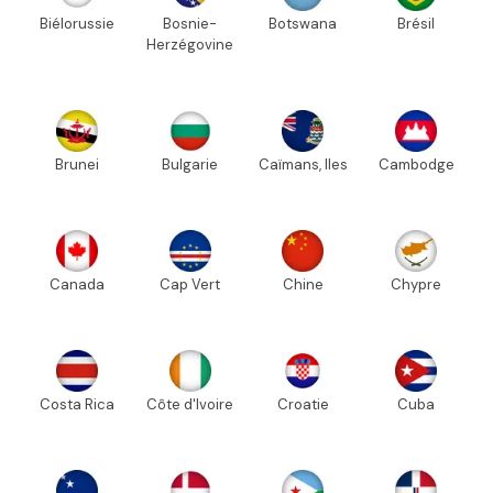
Biélorussie
Bosnie-
Botswana
Brésil
Herzégovine
Brunei
Bulgarie
Caïmans, Iles
Cambodge
Canada
Cap Vert
Chine
Chypre
Costa Rica
Côte d'Ivoire
Croatie
Cuba