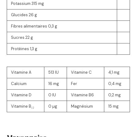
Potassium
315 mg
Glucides
26 g
Fibres alimentaires
0,3 g
Sucres
22 g
Protéines
1,3 g
Vitamine A
513 IU
Vitamine C
4,1 mg
Calcium
16 mg
Fer
0,4 mg
Vitamine D
0 IU
Vitamine B6
0,2 mg
Vitamine B₁₂
0 µg
Magnésium
15 mg