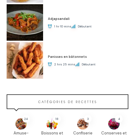
Adjapsandali
1 hr 10 mins
Débutant
Panisses en bâtonnets
2 hrs 25 mins
Débutant
CATÉGORIES DE RECETTES
24
18
3
4
Amuse-
Boissons et
Confiserie
Conserves et