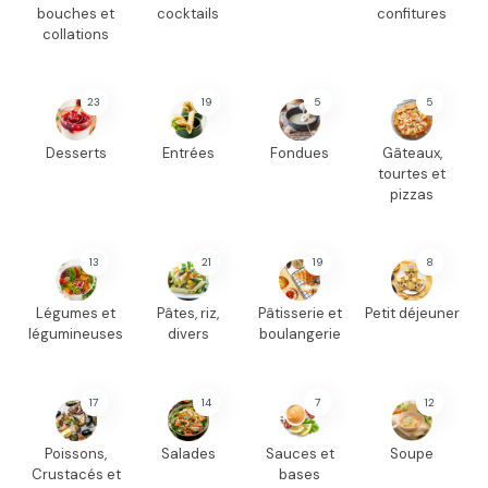
bouches et
cocktails
confitures
collations
23
19
5
5
Desserts
Entrées
Fondues
Gâteaux,
tourtes et
pizzas
13
21
19
8
Légumes et
Pâtes, riz,
Pâtisserie et
Petit déjeuner
légumineuses
divers
boulangerie
17
14
7
12
Poissons,
Salades
Sauces et
Soupe
Crustacés et
bases