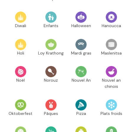
Diwali
Enfants
Halloween
Hanoucca
Holi
Loy Krathong
Mardi gras
Maslenitsa
Noël
Norouz
Nouvel An
Nouvel an
chinois
Oktoberfest
Pâques
Pizza
Plats froids