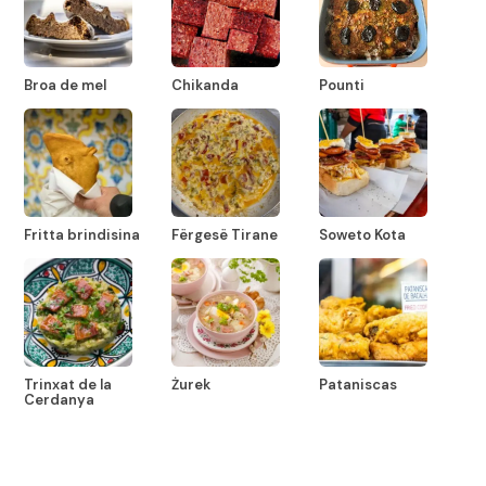
Broa de mel
Chikanda
Pounti
Fritta brindisina
Fërgesë Tirane
Soweto Kota
Trinxat de la
Żurek
Pataniscas
Cerdanya