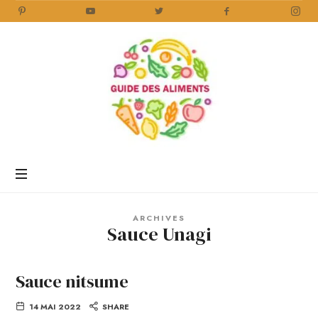
Guide
des
Aliments
Encyclopédie
des
aliments
/
ARCHIVES
www.guidedesaliments.com
Sauce Unagi
Sauce nitsume
14 MAI 2022
SHARE