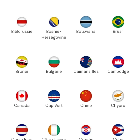
Biélorussie
Bosnie-
Botswana
Brésil
Herzégovine
Brunei
Bulgarie
Caïmans, Iles
Cambodge
Canada
Cap Vert
Chine
Chypre
Costa Rica
Côte d'Ivoire
Croatie
Cuba