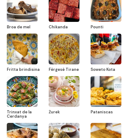
Broa de mel
Chikanda
Pounti
Fritta brindisina
Fërgesë Tirane
Soweto Kota
Trinxat de la
Żurek
Pataniscas
Cerdanya