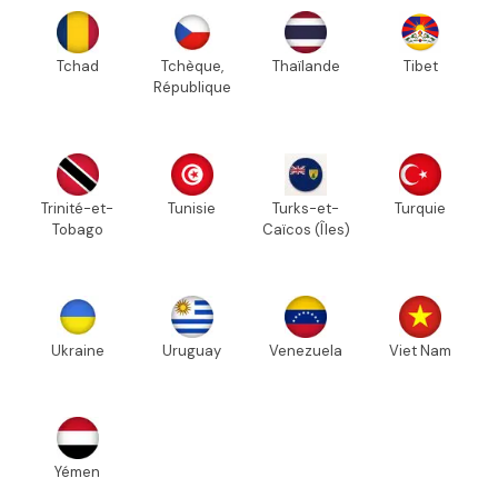
Tchad
Tchèque,
Thaïlande
Tibet
République
Trinité-et-
Tunisie
Turks-et-
Turquie
Tobago
Caïcos (Îles)
Ukraine
Uruguay
Venezuela
Viet Nam
Yémen