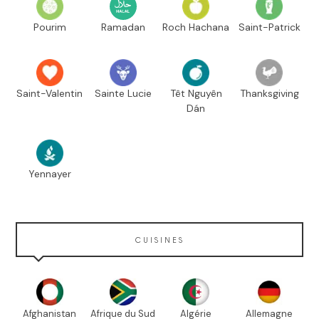
Pourim
Ramadan
Roch Hachana
Saint-Patrick
Saint-Valentin
Sainte Lucie
Têt Nguyên
Thanksgiving
Dán
Yennayer
CUISINES
Afghanistan
Afrique du Sud
Algérie
Allemagne