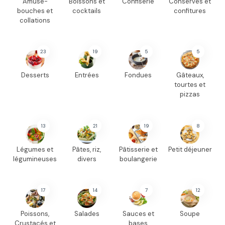
Amuse-
Boissons et
Confiserie
Conserves et
bouches et
cocktails
confitures
collations
23
19
5
5
Desserts
Entrées
Fondues
Gâteaux,
tourtes et
pizzas
13
21
19
8
Légumes et
Pâtes, riz,
Pâtisserie et
Petit déjeuner
légumineuses
divers
boulangerie
17
14
7
12
Poissons,
Salades
Sauces et
Soupe
Crustacés et
bases