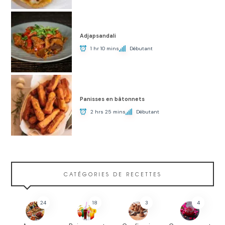
Adjapsandali
1 hr 10 mins
Débutant
Panisses en bâtonnets
2 hrs 25 mins
Débutant
CATÉGORIES DE RECETTES
24
18
3
4