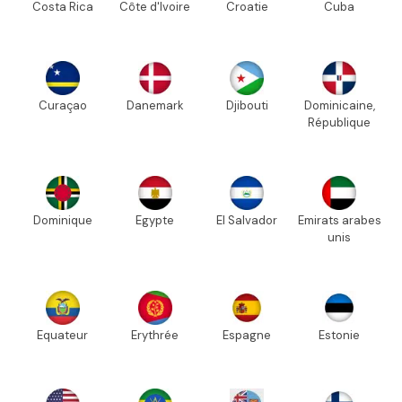
Costa Rica
Côte d'Ivoire
Croatie
Cuba
Curaçao
Danemark
Djibouti
Dominicaine,
République
Dominique
Egypte
El Salvador
Emirats arabes
unis
Equateur
Erythrée
Espagne
Estonie