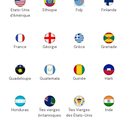
Etats-Unis
Ethiopie
Fidji
Finlande
d'Amérique
France
Géorgie
Grèce
Grenade
Guadeloupe
Guatemala
Guinée
Haïti
Honduras
Îles vierges
Îles Vierges
Inde
britanniques
des États-Unis