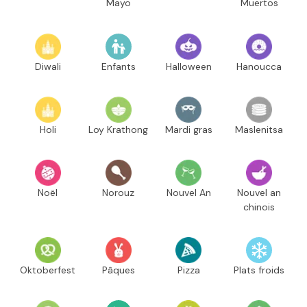
Mayo
Muertos
Diwali
Enfants
Halloween
Hanoucca
Holi
Loy Krathong
Mardi gras
Maslenitsa
Noël
Norouz
Nouvel An
Nouvel an
chinois
Oktoberfest
Pâques
Pizza
Plats froids