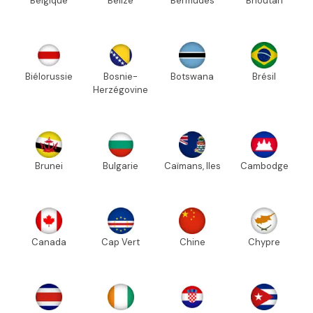
Belgique
Bélize
Bermudes
Bhoutan
Biélorussie
Bosnie-
Botswana
Brésil
Herzégovine
Brunei
Bulgarie
Caïmans, Iles
Cambodge
Canada
Cap Vert
Chine
Chypre