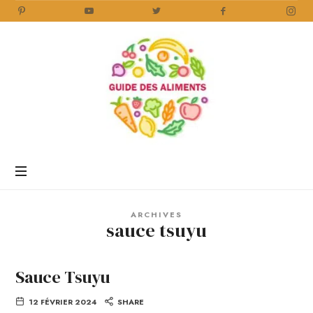
Guide
des
Aliments
Encyclopédie
des
aliments
/
ARCHIVES
www.guidedesaliments.com
sauce tsuyu
Sauce Tsuyu
12 FÉVRIER 2024
SHARE