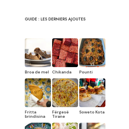
GUIDE : LES DERNIERS AJOUTES
Broa de mel
Chikanda
Pounti
Fritta
Fërgesë
Soweto Kota
brindisina
Tirane