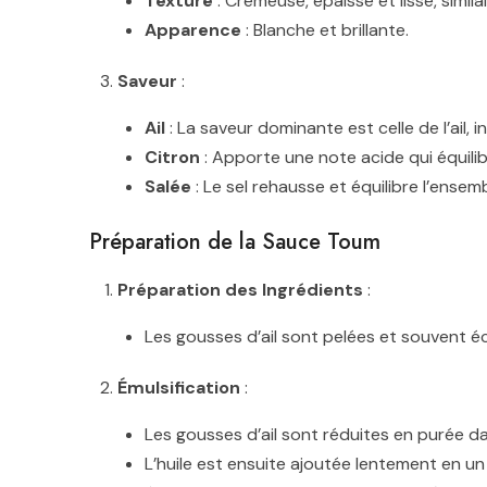
Texture
: Crémeuse, épaisse et lisse, simil
Apparence
: Blanche et brillante.
Saveur
:
Ail
: La saveur dominante est celle de l’ail, 
Citron
: Apporte une note acide qui équilibr
Salée
: Le sel rehausse et équilibre l’ensem
Préparation de la Sauce Toum
Préparation des Ingrédients
:
Les gousses d’ail sont pelées et souvent 
Émulsification
:
Les gousses d’ail sont réduites en purée dan
L’huile est ensuite ajoutée lentement en u