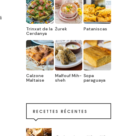
i
Trinxat de la
Żurek
Pataniscas
Cerdanya
Calzone
Malfouf Mih-
Sopa
Maltaise
sheh
paraguaya
RECETTES RÉCENTES