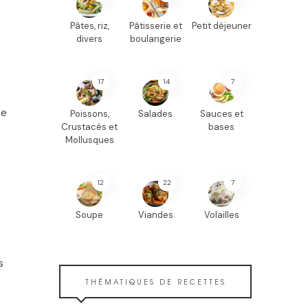
Pâtes, riz,
Pâtisserie et
Petit déjeuner
divers
boulangerie
17
14
7
ée
Poissons,
Salades
Sauces et
Crustacés et
bases
Mollusques
12
22
7
Soupe
Viandes
Volailles
s
THÉMATIQUES DE RECETTES