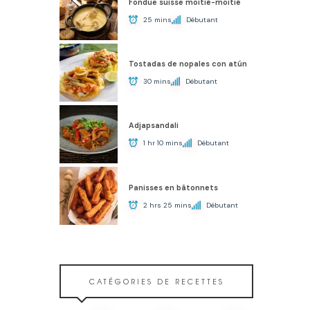
Fondue suisse moitié-moitié
25 mins
Débutant
Tostadas de nopales con atún
30 mins
Débutant
Adjapsandali
1 hr 10 mins
Débutant
Panisses en bâtonnets
2 hrs 25 mins
Débutant
CATÉGORIES DE RECETTES