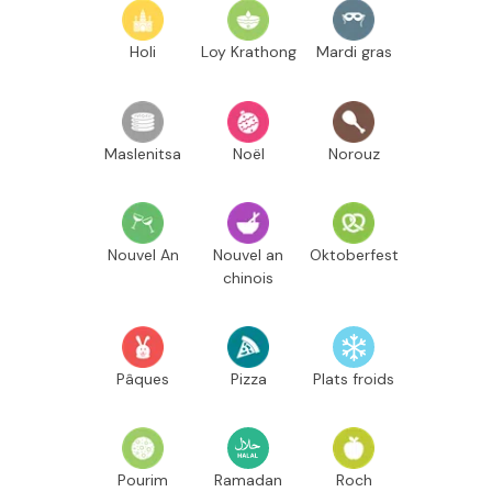
Holi
Loy Krathong
Mardi gras
Maslenitsa
Noël
Norouz
Nouvel An
Nouvel an
Oktoberfest
chinois
Pâques
Pizza
Plats froids
Pourim
Ramadan
Roch