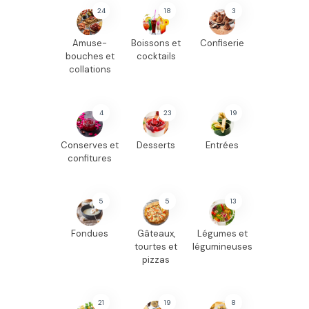
24
18
3
Amuse-
Boissons et
Confiserie
bouches et
cocktails
collations
4
23
19
Conserves et
Desserts
Entrées
confitures
5
5
13
Fondues
Gâteaux,
Légumes et
tourtes et
légumineuses
pizzas
21
19
8