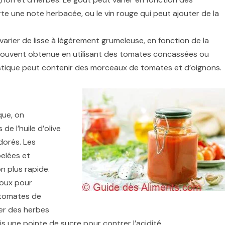
rte une note herbacée, ou le vin rouge qui peut ajouter de la
arier de lisse à légèrement grumeleuse, en fonction de la
souvent obtenue en utilisant des tomates concassées ou
ustique peut contenir des morceaux de tomates et d’oignons.
que, on
de l’huile d’olive
dorés. Les
pelées et
n plus rapide.
doux pour
 tomates de
ter des herbes
is une pointe de sucre pour contrer l’acidité.