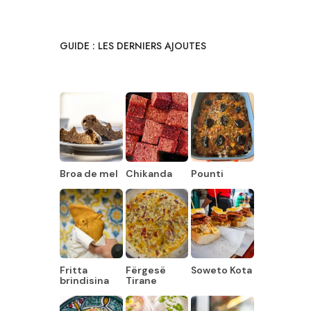
GUIDE : LES DERNIERS AJOUTES
Broa de mel
Chikanda
Pounti
Fritta
Fërgesë
Soweto Kota
brindisina
Tirane