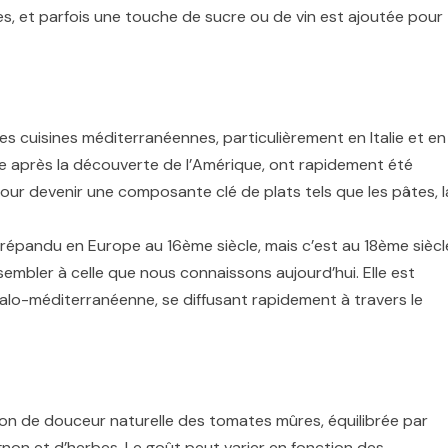
tes, et parfois une touche de sucre ou de vin est ajoutée pour
es cuisines méditerranéennes, particulièrement en Italie et en
e après la découverte de l’Amérique, ont rapidement été
pour devenir une composante clé de plats tels que les pâtes, l
 répandu en Europe au 16ème siècle, mais c’est au 18ème siècl
embler à celle que nous connaissons aujourd’hui. Elle est
talo-méditerranéenne, se diffusant rapidement à travers le
on de douceur naturelle des tomates mûres, équilibrée par
oignon et d’herbes. Le goût peut varier en fonction des