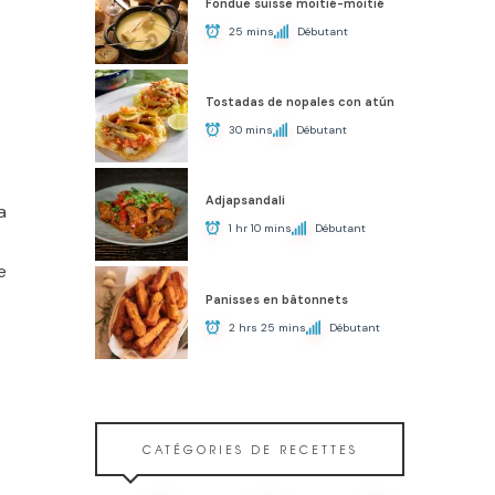
Fondue suisse moitié-moitié
25 mins
Débutant
Tostadas de nopales con atún
30 mins
Débutant
Adjapsandali
a
1 hr 10 mins
Débutant
e
Panisses en bâtonnets
2 hrs 25 mins
Débutant
CATÉGORIES DE RECETTES