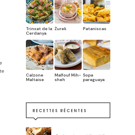
Trinxat de la
Żurek
Pataniscas
Cerdanya
e
te
Calzone
Malfouf Mih-
Sopa
Maltaise
sheh
paraguaya
RECETTES RÉCENTES