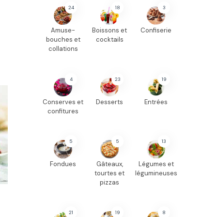
24
18
3
Amuse-
Boissons et
Confiserie
bouches et
cocktails
collations
4
23
19
Conserves et
Desserts
Entrées
confitures
5
5
13
Fondues
Gâteaux,
Légumes et
tourtes et
légumineuses
pizzas
21
19
8