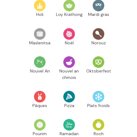
Holi
Loy Krathong
Mardi gras
Maslenitsa
Noël
Norouz
Nouvel An
Nouvel an
Oktoberfest
chinois
Pâques
Pizza
Plats froids
Pourim
Ramadan
Roch