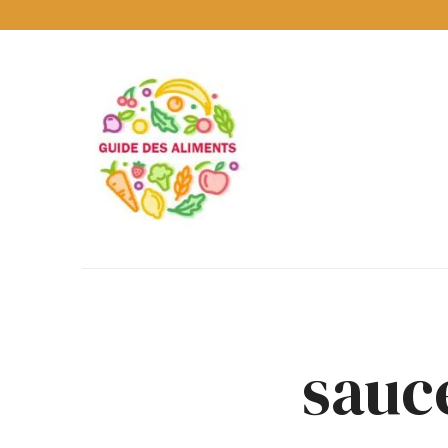
Guide
des
Aliments
Encyclopédie
des
aliments
/
www.guidedesaliments.com
sauc