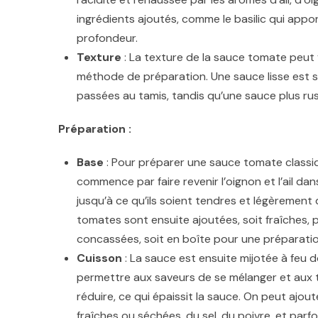
ingrédients ajoutés, comme le basilic qui appo
profondeur.
Texture
: La texture de la sauce tomate peut v
méthode de préparation. Une sauce lisse est 
passées au tamis, tandis qu’une sauce plus r
Préparation :
Base
: Pour préparer une sauce tomate classi
commence par faire revenir l’oignon et l’ail dans 
jusqu’à ce qu’ils soient tendres et légèrement 
tomates sont ensuite ajoutées, soit fraîches, 
concassées, soit en boîte pour une préparatio
Cuisson
: La sauce est ensuite mijotée à feu 
permettre aux saveurs de se mélanger et aux
réduire, ce qui épaissit la sauce. On peut ajou
fraîches ou séchées, du sel, du poivre, et parfo