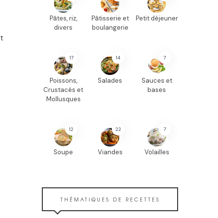
Pâtes, riz,
Pâtisserie et
Petit déjeuner
s
divers
boulangerie
t
17
14
7
Poissons,
Salades
Sauces et
Crustacés et
bases
Mollusques
12
22
7
Soupe
Viandes
Volailles
THÉMATIQUES DE RECETTES