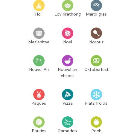
Holi
Loy Krathong
Mardi gras
Maslenitsa
Noël
Norouz
Nouvel An
Nouvel an
Oktoberfest
chinois
Pâques
Pizza
Plats froids
Pourim
Ramadan
Roch