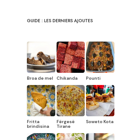
GUIDE : LES DERNIERS AJOUTES
Broa de mel
Chikanda
Pounti
Fritta
Fërgesë
Soweto Kota
brindisina
Tirane