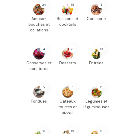
24
18
3
Amuse-
Boissons et
Confiserie
bouches et
cocktails
collations
4
23
19
Conserves et
Desserts
Entrées
confitures
5
5
13
Fondues
Gâteaux,
Légumes et
tourtes et
légumineuses
pizzas
21
19
8