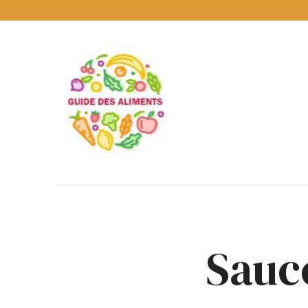
Guide
des
Aliments
Encyclopédie
des
aliments
/
www.guidedesaliments.com
Sauc