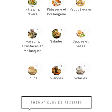
Pâtes, riz,
Pâtisserie et
Petit déjeuner
divers
boulangerie
17
14
7
Poissons,
Salades
Sauces et
Crustacés et
bases
Mollusques
12
22
7
Soupe
Viandes
Volailles
THÉMATIQUES DE RECETTES