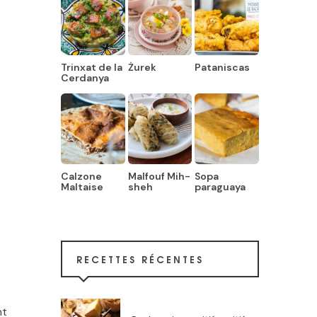
Trinxat de la
Żurek
Pataniscas
Cerdanya
Calzone
Malfouf Mih-
Sopa
Maltaise
sheh
paraguaya
RECETTES RÉCENTES
nt