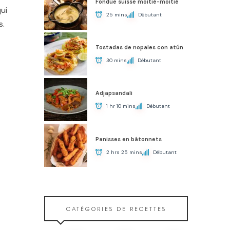
Fondue suisse moitié-moitié
ui
25 mins
Débutant
s.
Tostadas de nopales con atún
30 mins
Débutant
Adjapsandali
1 hr 10 mins
Débutant
Panisses en bâtonnets
2 hrs 25 mins
Débutant
CATÉGORIES DE RECETTES