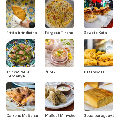
Fritta brindisina
Fërgesë Tirane
Soweto Kota
Trinxat de la
Żurek
Pataniscas
Cerdanya
Calzone Maltaise
Malfouf Mih-sheh
Sopa paraguaya