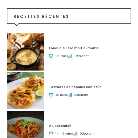
RECETTES RÉCENTES
Fondue suisse moitié-moitié
25 mins
Débutant
Tostadas de nopales con atún
30 mins
Débutant
Adjapsandali
1 hr 10 mins
Débutant