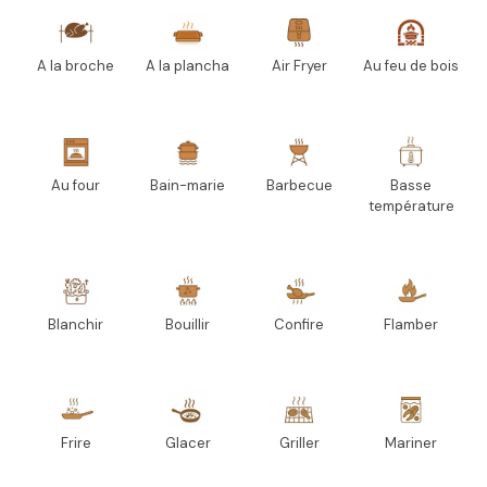
A la broche
A la plancha
Air Fryer
Au feu de bois
Au four
Bain-marie
Barbecue
Basse
température
Blanchir
Bouillir
Confire
Flamber
Frire
Glacer
Griller
Mariner