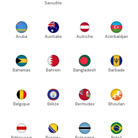
Saoudite
Aruba
Australie
Autriche
Azerbaïdjan
Bahamas
Bahreïn
Bangladesh
Barbade
Belgique
Bélize
Bermudes
Bhoutan
Biélorussie
Bosnie-
Botswana
Brésil