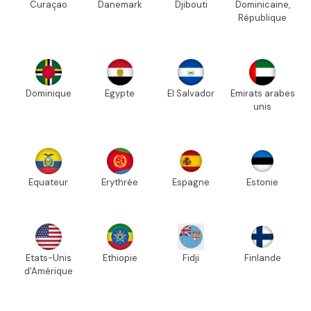
Curaçao
Danemark
Djibouti
Dominicaine,
République
Dominique
Egypte
El Salvador
Emirats arabes
unis
Equateur
Erythrée
Espagne
Estonie
Etats-Unis
Ethiopie
Fidji
Finlande
d'Amérique