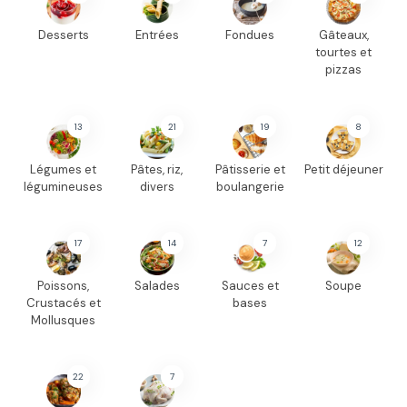
Desserts
Entrées
Fondues
Gâteaux,
tourtes et
pizzas
13
21
19
8
Légumes et
Pâtes, riz,
Pâtisserie et
Petit déjeuner
légumineuses
divers
boulangerie
17
14
7
12
Poissons,
Salades
Sauces et
Soupe
Crustacés et
bases
Mollusques
22
7