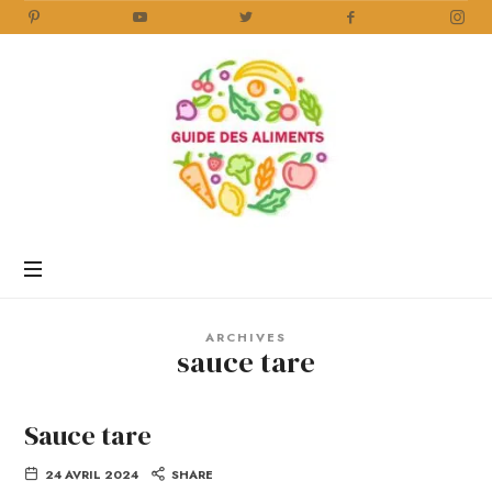
Guide
des
Aliments
Encyclopédie
des
aliments
/
ARCHIVES
www.guidedesaliments.com
sauce tare
Sauce tare
24 AVRIL 2024
SHARE