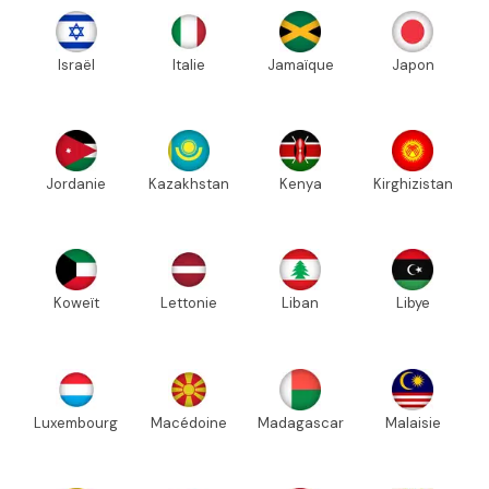
Israël
Italie
Jamaïque
Japon
Jordanie
Kazakhstan
Kenya
Kirghizistan
Koweït
Lettonie
Liban
Libye
Luxembourg
Macédoine
Madagascar
Malaisie