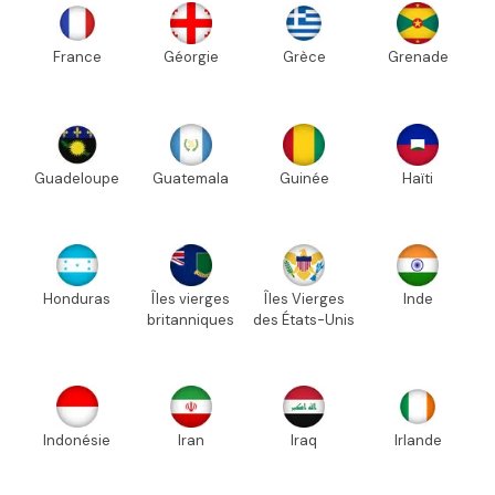
France
Géorgie
Grèce
Grenade
Guadeloupe
Guatemala
Guinée
Haïti
Honduras
Îles vierges
Îles Vierges
Inde
britanniques
des États-Unis
Indonésie
Iran
Iraq
Irlande