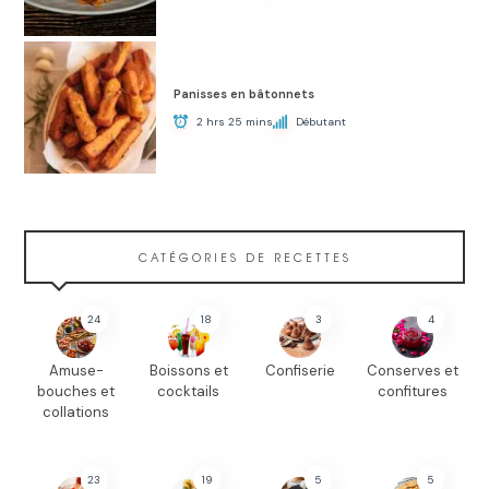
Panisses en bâtonnets
2 hrs 25 mins
Débutant
CATÉGORIES DE RECETTES
24
18
3
4
Amuse-
Boissons et
Confiserie
Conserves et
bouches et
cocktails
confitures
collations
23
19
5
5