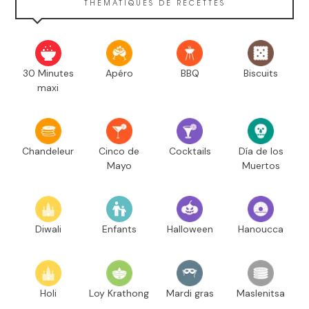
THÉMATIQUES DE RECETTES
30 Minutes
Apéro
BBQ
Biscuits
maxi
Chandeleur
Cinco de
Cocktails
Día de los
Mayo
Muertos
Diwali
Enfants
Halloween
Hanoucca
Holi
Loy Krathong
Mardi gras
Maslenitsa