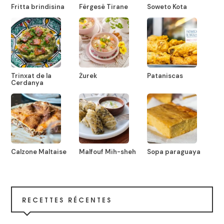
Fritta brindisina
Fërgesë Tirane
Soweto Kota
Trinxat de la
Żurek
Pataniscas
Cerdanya
Calzone Maltaise
Malfouf Mih-sheh
Sopa paraguaya
RECETTES RÉCENTES