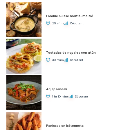
Fondue suisse moitié-moitié
25 mins
Débutant
Tostadas de nopales con atún
30 mins
Débutant
Adjapsandali
1 hr 10 mins
Débutant
Panisses en bâtonnets