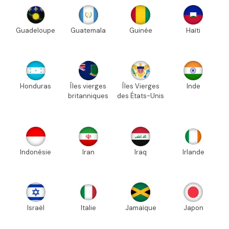
Guadeloupe
Guatemala
Guinée
Haïti
Honduras
Îles vierges
Îles Vierges
Inde
britanniques
des États-Unis
Indonésie
Iran
Iraq
Irlande
Israël
Italie
Jamaïque
Japon