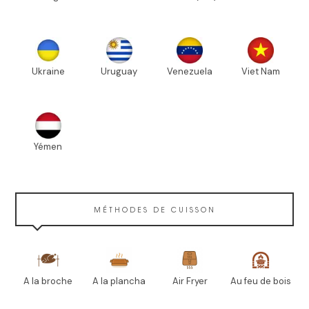
Ukraine
Uruguay
Venezuela
Viet Nam
Yémen
MÉTHODES DE CUISSON
A la broche
A la plancha
Air Fryer
Au feu de bois