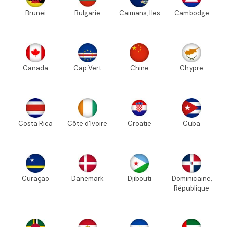
Brunei
Bulgarie
Caïmans, Iles
Cambodge
Canada
Cap Vert
Chine
Chypre
Costa Rica
Côte d'Ivoire
Croatie
Cuba
Curaçao
Danemark
Djibouti
Dominicaine,
République