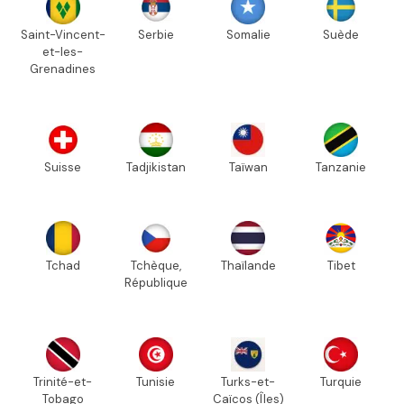
Saint-Vincent-
Serbie
Somalie
Suède
et-les-
Grenadines
Suisse
Tadjikistan
Taïwan
Tanzanie
Tchad
Tchèque,
Thaïlande
Tibet
République
Trinité-et-
Tunisie
Turks-et-
Turquie
Tobago
Caïcos (Îles)