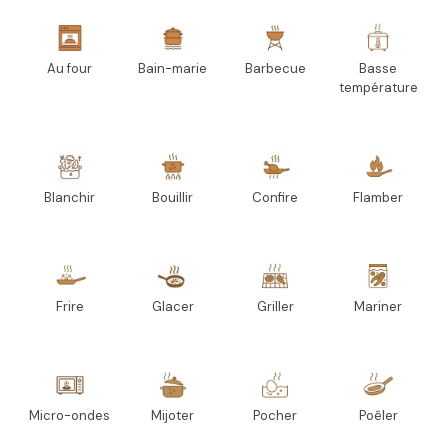
Au four
Bain-marie
Barbecue
Basse
température
Blanchir
Bouillir
Confire
Flamber
Frire
Glacer
Griller
Mariner
Micro-ondes
Mijoter
Pocher
Poêler