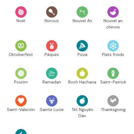
Noël
Norouz
Nouvel An
Nouvel an
chinois
Oktoberfest
Pâques
Pizza
Plats froids
Pourim
Ramadan
Roch Hachana
Saint-Patrick
Saint-Valentin
Sainte Lucie
Têt Nguyên
Thanksgiving
Dán