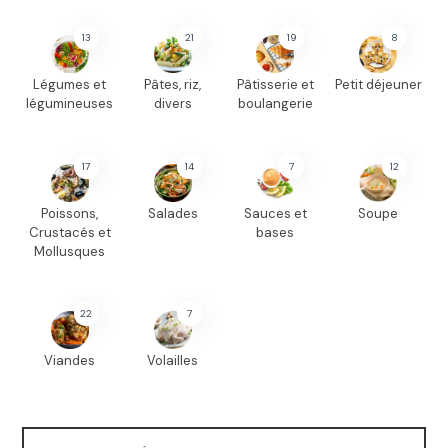
13
21
19
8
Légumes et
Pâtes, riz,
Pâtisserie et
Petit déjeuner
légumineuses
divers
boulangerie
17
14
7
12
Poissons,
Salades
Sauces et
Soupe
Crustacés et
bases
Mollusques
22
7
Viandes
Volailles