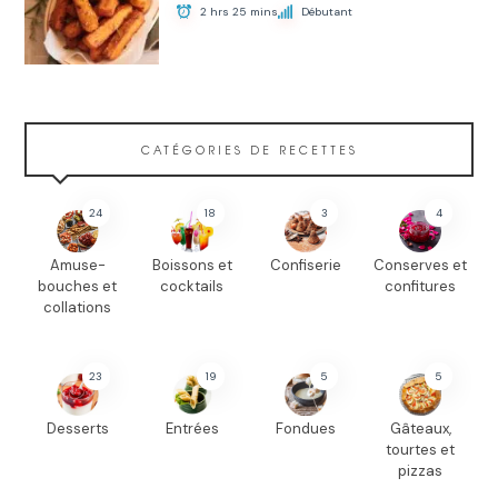
2 hrs 25 mins
Débutant
CATÉGORIES DE RECETTES
24
18
3
4
Amuse-
Boissons et
Confiserie
Conserves et
bouches et
cocktails
confitures
collations
23
19
5
5
Desserts
Entrées
Fondues
Gâteaux,
tourtes et
pizzas