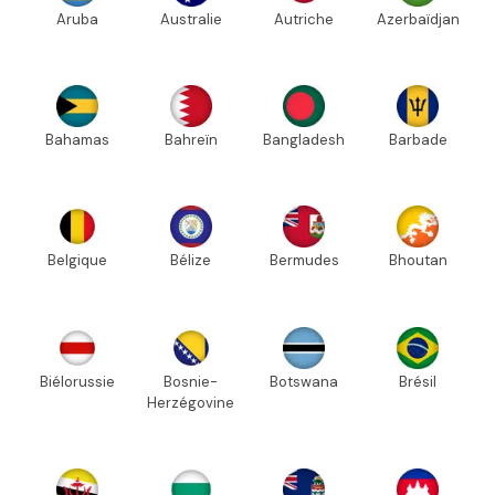
Aruba
Australie
Autriche
Azerbaïdjan
Bahamas
Bahreïn
Bangladesh
Barbade
Belgique
Bélize
Bermudes
Bhoutan
Biélorussie
Bosnie-
Botswana
Brésil
Herzégovine