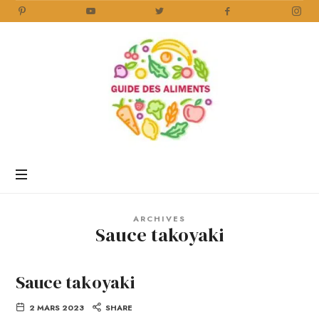
Guide
des
Aliments
Encyclopédie
des
aliments
/
ARCHIVES
www.guidedesaliments.com
Sauce takoyaki
Sauce takoyaki
2 MARS 2023
SHARE