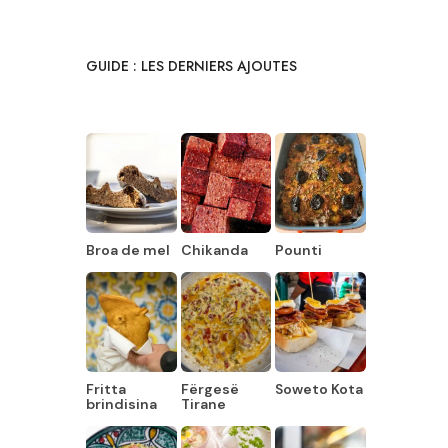
GUIDE : LES DERNIERS AJOUTES
Broa de mel
Chikanda
Pounti
Fritta
Fërgesë
Soweto Kota
brindisina
Tirane