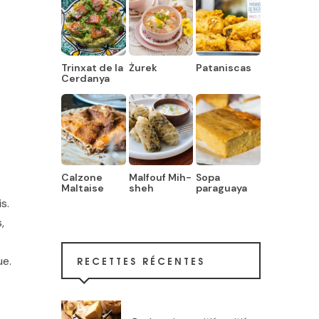
Trinxat de la
Żurek
Pataniscas
Cerdanya
Calzone
Malfouf Mih-
Sopa
Maltaise
sheh
paraguaya
s.
,
RECETTES RÉCENTES
ue.