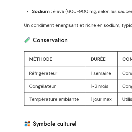
Sodium
: élevé (600-900 mg, selon les sauces 
Un condiment énergisant et riche en sodium, typi
Conservation
MÉTHODE
DURÉE
CON
Réfrigérateur
1 semaine
Cons
Congélateur
1-2 mois
Cong
Température ambiante
1 jour max
Util
Symbole culturel