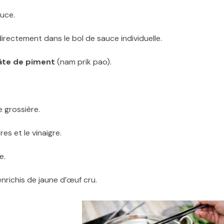
uce.
rectement dans le bol de sauce individuelle.
âte de piment
(nam prik pao).
e grossière.
es et le vinaigre.
e.
enrichis de jaune d’œuf cru.