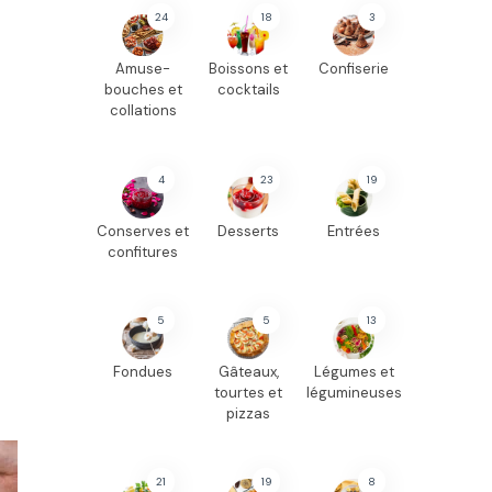
24
18
3
Amuse-
Boissons et
Confiserie
bouches et
cocktails
collations
4
23
19
Conserves et
Desserts
Entrées
confitures
5
5
13
Fondues
Gâteaux,
Légumes et
tourtes et
légumineuses
pizzas
21
19
8