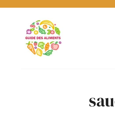
Guide
des
Aliments
Encyclopédie
des
aliments
/
www.guidedesaliments.com
sau