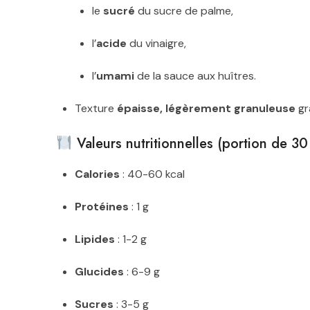
le
sucré
du sucre de palme,
l’
acide
du vinaigre,
l’
umami
de la sauce aux huîtres.
Texture
épaisse, légèrement granuleuse
grâ
Valeurs nutritionnelles (portion de 30
Calories
: 40-60 kcal
Protéines
: 1 g
Lipides
: 1-2 g
Glucides
: 6-9 g
Sucres
: 3-5 g