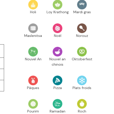
Holi
Loy Krathong
Mardi gras
Maslenitsa
Noël
Norouz
Nouvel An
Nouvel an
Oktoberfest
chinois
Pâques
Pizza
Plats froids
Pourim
Ramadan
Roch