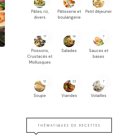
Pâtes, riz,
Pâtisserie et
Petit déjeuner
divers
boulangerie
17
14
7
Poissons,
Salades
Sauces et
Crustacés et
bases
Mollusques
12
22
7
Soupe
Viandes
Volailles
THÉMATIQUES DE RECETTES