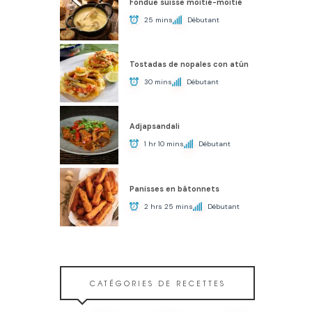
Fondue suisse moitié-moitié
25 mins
Débutant
Tostadas de nopales con atún
30 mins
Débutant
Adjapsandali
1 hr 10 mins
Débutant
Panisses en bâtonnets
2 hrs 25 mins
Débutant
CATÉGORIES DE RECETTES