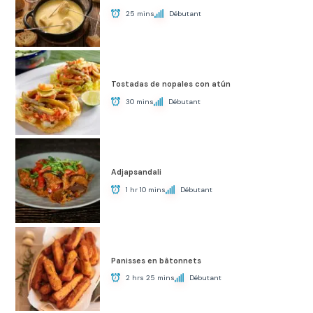
25 mins
Débutant
Tostadas de nopales con atún
30 mins
Débutant
Adjapsandali
1 hr 10 mins
Débutant
Panisses en bâtonnets
2 hrs 25 mins
Débutant