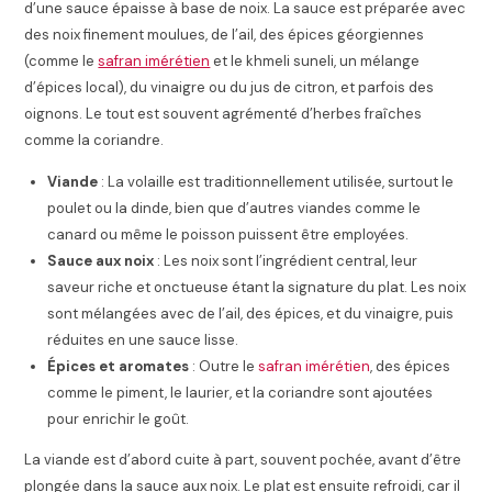
d’une sauce épaisse à base de noix. La sauce est préparée avec
des noix finement moulues, de l’ail, des épices géorgiennes
(comme le
safran imérétien
et le khmeli suneli, un mélange
d’épices local), du vinaigre ou du jus de citron, et parfois des
oignons. Le tout est souvent agrémenté d’herbes fraîches
comme la coriandre.
Viande
: La volaille est traditionnellement utilisée, surtout le
poulet ou la dinde, bien que d’autres viandes comme le
canard ou même le poisson puissent être employées.
Sauce aux noix
: Les noix sont l’ingrédient central, leur
saveur riche et onctueuse étant la signature du plat. Les noix
sont mélangées avec de l’ail, des épices, et du vinaigre, puis
réduites en une sauce lisse.
Épices et aromates
: Outre le
safran imérétien
, des épices
comme le piment, le laurier, et la coriandre sont ajoutées
pour enrichir le goût.
La viande est d’abord cuite à part, souvent pochée, avant d’être
plongée dans la sauce aux noix. Le plat est ensuite refroidi, car il