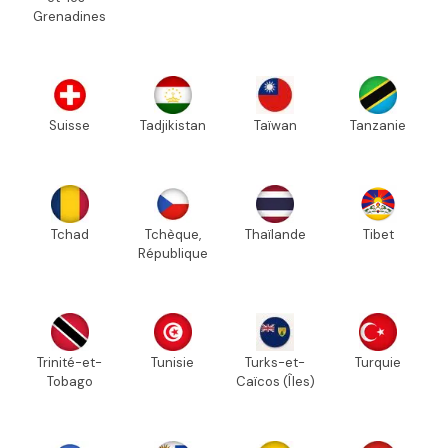
Grenadines
Suisse
Tadjikistan
Taïwan
Tanzanie
Tchad
Tchèque,
Thaïlande
Tibet
République
Trinité-et-
Tunisie
Turks-et-
Turquie
Tobago
Caïcos (Îles)