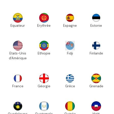
Equateur
Erythrée
Espagne
Estonie
Etats-Unis
Ethiopie
Fidji
Finlande
d'Amérique
France
Géorgie
Grèce
Grenade
Guadeloupe
Guatemala
Guinée
Haïti