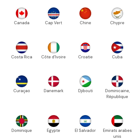
Canada
Cap Vert
Chine
Chypre
Costa Rica
Côte d'Ivoire
Croatie
Cuba
Curaçao
Danemark
Djibouti
Dominicaine,
République
Dominique
Egypte
El Salvador
Emirats arabes
unis