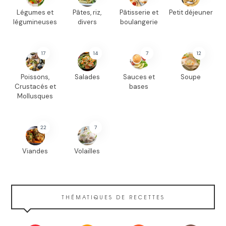
Légumes et
Pâtes, riz,
Pâtisserie et
Petit déjeuner
légumineuses
divers
boulangerie
17
14
7
12
Poissons,
Salades
Sauces et
Soupe
Crustacés et
bases
Mollusques
22
7
Viandes
Volailles
THÉMATIQUES DE RECETTES