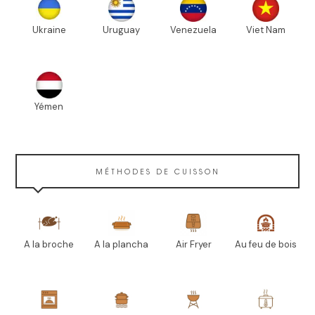
Ukraine
Uruguay
Venezuela
Viet Nam
Yémen
MÉTHODES DE CUISSON
A la broche
A la plancha
Air Fryer
Au feu de bois