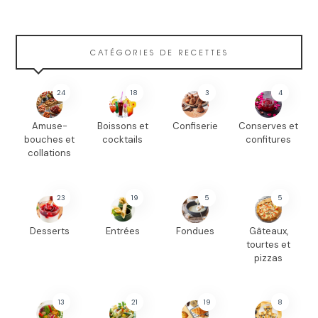
CATÉGORIES DE RECETTES
24
18
3
4
Amuse-
Boissons et
Confiserie
Conserves et
bouches et
cocktails
confitures
collations
23
19
5
5
Desserts
Entrées
Fondues
Gâteaux,
tourtes et
pizzas
13
21
19
8