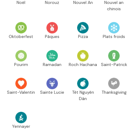
Noël
Norouz
Nouvel An
Nouvel an
chinois
Oktoberfest
Pâques
Pizza
Plats froids
Pourim
Ramadan
Roch Hachana
Saint-Patrick
Saint-Valentin
Sainte Lucie
Têt Nguyên
Thanksgiving
Dán
Yennayer