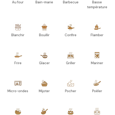
Au four
Bain-marie
Barbecue
Basse
température
Blanchir
Bouillir
Confire
Flamber
Frire
Glacer
Griller
Mariner
Micro-ondes
Mijoter
Pocher
Poêler