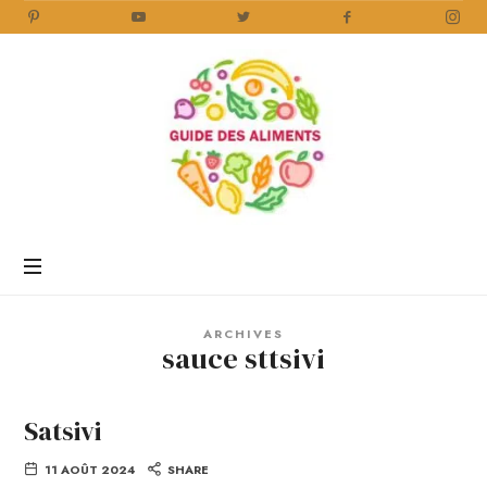
Guide
des
Aliments
Encyclopédie
des
aliments
/
ARCHIVES
www.guidedesaliments.com
sauce sttsivi
Satsivi
11 AOÛT 2024
SHARE