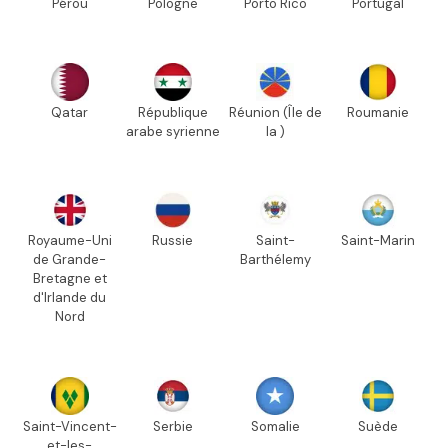
Pérou
Pologne
Porto Rico
Portugal
Qatar
République
Réunion (Île de
Roumanie
arabe syrienne
la )
Royaume-Uni
Russie
Saint-
Saint-Marin
de Grande-
Barthélemy
Bretagne et
d'Irlande du
Nord
Saint-Vincent-
Serbie
Somalie
Suède
et-les-