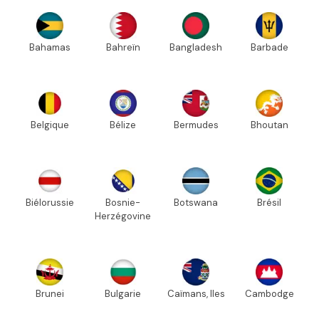
Bahamas
Bahreïn
Bangladesh
Barbade
Belgique
Bélize
Bermudes
Bhoutan
Biélorussie
Bosnie-
Botswana
Brésil
Herzégovine
Brunei
Bulgarie
Caïmans, Iles
Cambodge