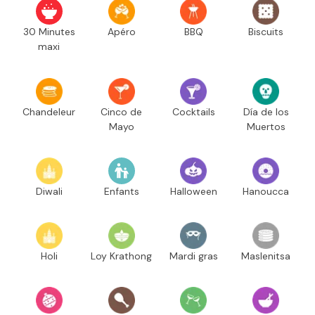
30 Minutes
Apéro
BBQ
Biscuits
maxi
Chandeleur
Cinco de
Cocktails
Día de los
Mayo
Muertos
Diwali
Enfants
Halloween
Hanoucca
Holi
Loy Krathong
Mardi gras
Maslenitsa