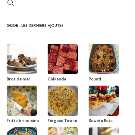
GUIDE : LES DERNIERS AJOUTES
Broa de mel
Chikanda
Pounti
Fritta brindisina
Fërgesë Tirane
Soweto Kota