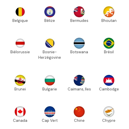
Belgique
Bélize
Bermudes
Bhoutan
Biélorussie
Bosnie-
Botswana
Brésil
Herzégovine
Brunei
Bulgarie
Caïmans, Iles
Cambodge
Canada
Cap Vert
Chine
Chypre