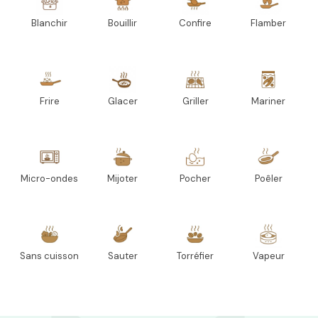
Blanchir
Bouillir
Confire
Flamber
Frire
Glacer
Griller
Mariner
Micro-ondes
Mijoter
Pocher
Poêler
Sans cuisson
Sauter
Torréfier
Vapeur