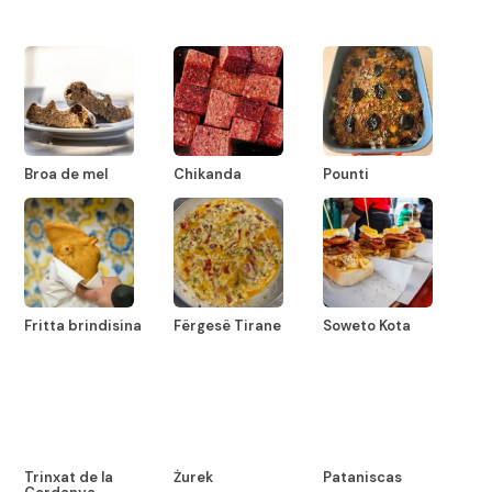
Broa de mel
Chikanda
Pounti
Fritta brindisina
Fërgesë Tirane
Soweto Kota
Trinxat de la
Żurek
Pataniscas