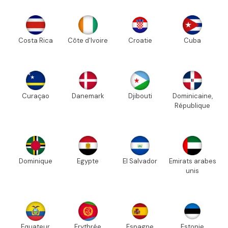
Costa Rica
Côte d'Ivoire
Croatie
Cuba
Curaçao
Danemark
Djibouti
Dominicaine,
République
Dominique
Egypte
El Salvador
Emirats arabes
unis
Equateur
Erythrée
Espagne
Estonie