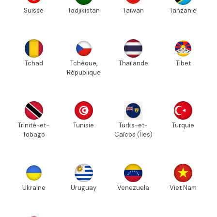
Suisse
Tadjikistan
Taïwan
Tanzanie
Tchad
Tchèque,
Thaïlande
Tibet
République
Trinité-et-
Tunisie
Turks-et-
Turquie
Tobago
Caïcos (Îles)
Ukraine
Uruguay
Venezuela
Viet Nam