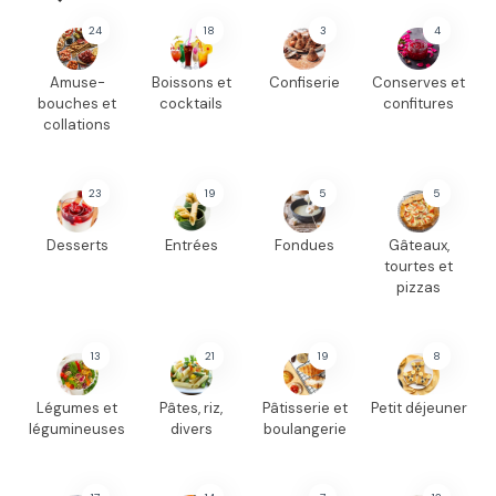
24
18
3
4
Amuse-
Boissons et
Confiserie
Conserves et
bouches et
cocktails
confitures
collations
23
19
5
5
Desserts
Entrées
Fondues
Gâteaux,
tourtes et
pizzas
13
21
19
8
Légumes et
Pâtes, riz,
Pâtisserie et
Petit déjeuner
légumineuses
divers
boulangerie