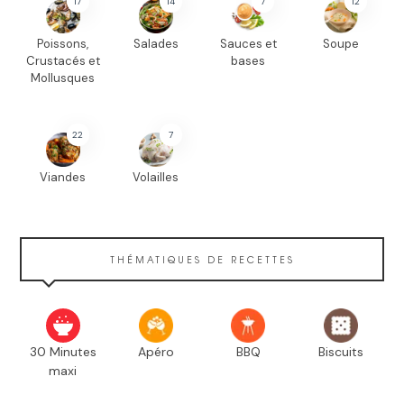
17
14
7
12
Poissons,
Salades
Sauces et
Soupe
Crustacés et
bases
Mollusques
22
7
Viandes
Volailles
THÉMATIQUES DE RECETTES
30 Minutes
Apéro
BBQ
Biscuits
maxi