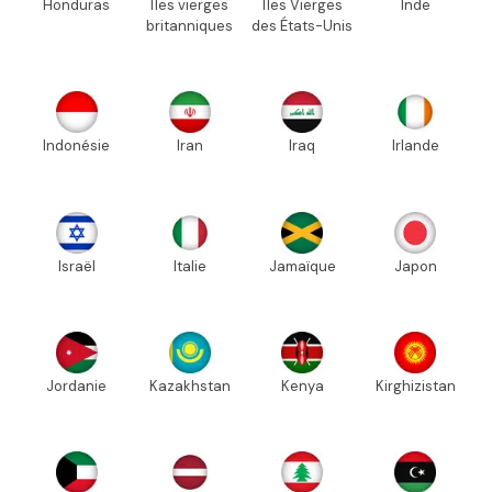
Honduras
Îles vierges
Îles Vierges
Inde
britanniques
des États-Unis
Indonésie
Iran
Iraq
Irlande
Israël
Italie
Jamaïque
Japon
Jordanie
Kazakhstan
Kenya
Kirghizistan