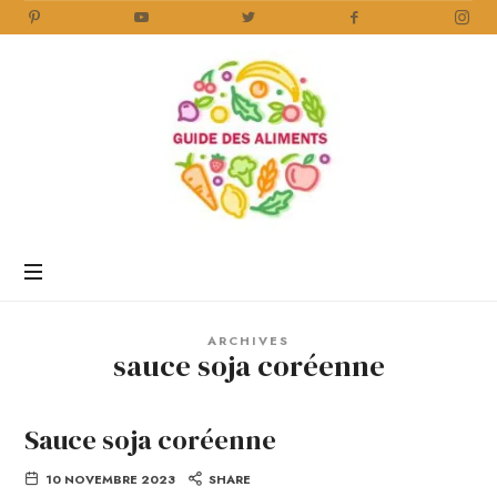
Guide
des
Aliments
Encyclopédie
des
aliments
/
ARCHIVES
www.guidedesaliments.com
sauce soja coréenne
Sauce soja coréenne
10 NOVEMBRE 2023
SHARE