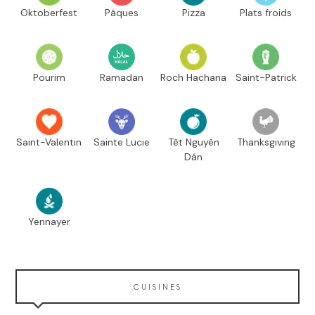
Oktoberfest
Pâques
Pizza
Plats froids
Pourim
Ramadan
Roch Hachana
Saint-Patrick
Saint-Valentin
Sainte Lucie
Têt Nguyên
Thanksgiving
Dán
Yennayer
CUISINES