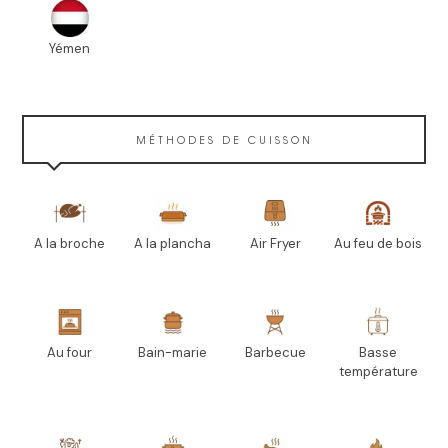
Yémen
MÉTHODES DE CUISSON
A la broche
A la plancha
Air Fryer
Au feu de bois
Au four
Bain-marie
Barbecue
Basse
température