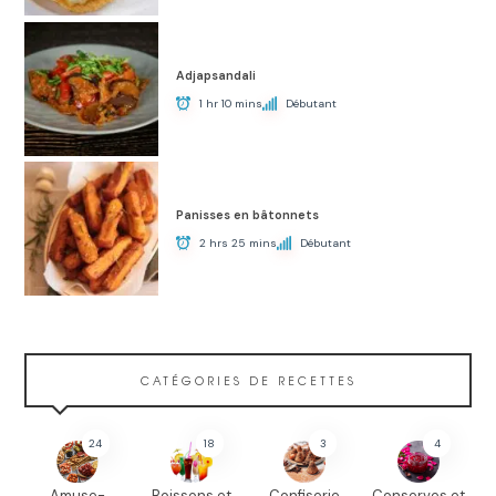
Adjapsandali
1 hr 10 mins
Débutant
Panisses en bâtonnets
2 hrs 25 mins
Débutant
CATÉGORIES DE RECETTES
24
18
3
4
Amuse-
Boissons et
Confiserie
Conserves et