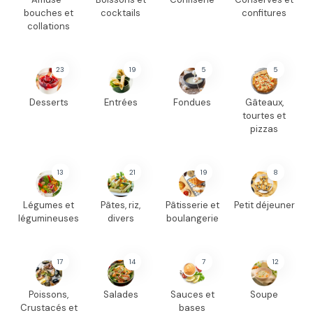
bouches et
cocktails
confitures
collations
23
19
5
5
Desserts
Entrées
Fondues
Gâteaux,
tourtes et
pizzas
13
21
19
8
Légumes et
Pâtes, riz,
Pâtisserie et
Petit déjeuner
légumineuses
divers
boulangerie
17
14
7
12
Poissons,
Salades
Sauces et
Soupe
Crustacés et
bases