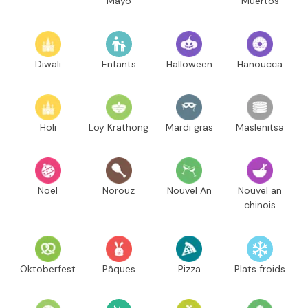
Mayo
Muertos
Diwali
Enfants
Halloween
Hanoucca
Holi
Loy Krathong
Mardi gras
Maslenitsa
Noël
Norouz
Nouvel An
Nouvel an
chinois
Oktoberfest
Pâques
Pizza
Plats froids