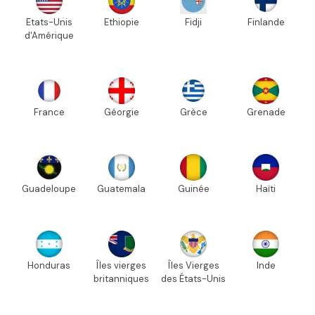
Etats-Unis
Ethiopie
Fidji
Finlande
d'Amérique
France
Géorgie
Grèce
Grenade
Guadeloupe
Guatemala
Guinée
Haïti
Honduras
Îles vierges
Îles Vierges
Inde
britanniques
des États-Unis