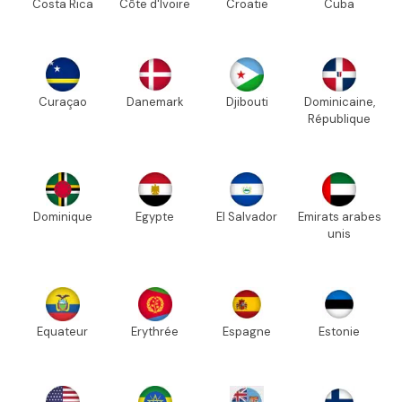
Costa Rica
Côte d'Ivoire
Croatie
Cuba
Curaçao
Danemark
Djibouti
Dominicaine,
République
Dominique
Egypte
El Salvador
Emirats arabes
unis
Equateur
Erythrée
Espagne
Estonie