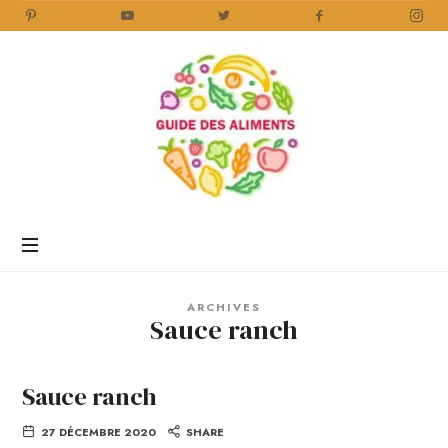
Guide
des
Aliments
Encyclopédie
des
aliments
/
ARCHIVES
www.guidedesaliments.com
Sauce ranch
Sauce ranch
27 DÉCEMBRE 2020
SHARE