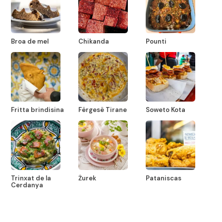
Broa de mel
Chikanda
Pounti
Fritta brindisina
Fërgesë Tirane
Soweto Kota
Trinxat de la
Żurek
Pataniscas
Cerdanya