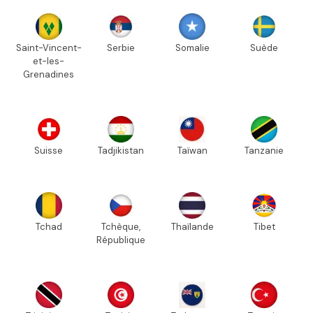
Saint-Vincent-
Serbie
Somalie
Suède
et-les-
Grenadines
Suisse
Tadjikistan
Taïwan
Tanzanie
Tchad
Tchèque,
Thaïlande
Tibet
République