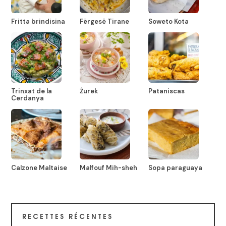
Fritta brindisina
Fërgesë Tirane
Soweto Kota
Trinxat de la
Żurek
Pataniscas
Cerdanya
Calzone Maltaise
Malfouf Mih-sheh
Sopa paraguaya
RECETTES RÉCENTES