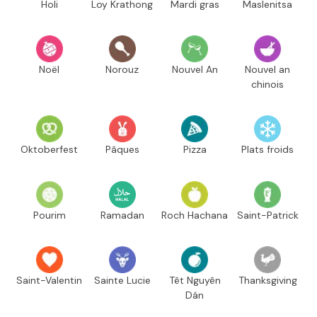
Holi
Loy Krathong
Mardi gras
Maslenitsa
Noël
Norouz
Nouvel An
Nouvel an
chinois
Oktoberfest
Pâques
Pizza
Plats froids
Pourim
Ramadan
Roch Hachana
Saint-Patrick
Saint-Valentin
Sainte Lucie
Têt Nguyên
Thanksgiving
Dán