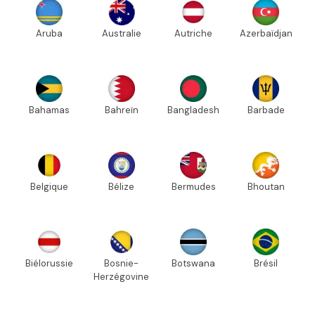
Aruba
Australie
Autriche
Azerbaïdjan
Bahamas
Bahreïn
Bangladesh
Barbade
Belgique
Bélize
Bermudes
Bhoutan
Biélorussie
Bosnie-
Botswana
Brésil
Herzégovine