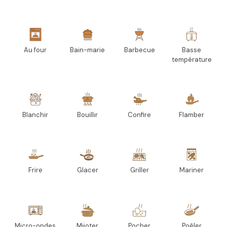
Au four
Bain-marie
Barbecue
Basse
température
Blanchir
Bouillir
Confire
Flamber
Frire
Glacer
Griller
Mariner
Micro-ondes
Mijoter
Pocher
Poêler