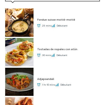
Fondue suisse moitié-moitié
25 mins
Débutant
Tostadas de nopales con atún
30 mins
Débutant
Adjapsandali
1 hr 10 mins
Débutant