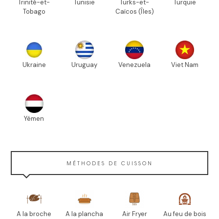
Trinité-et-
Tunisie
Turks-et-
Turquie
Tobago
Caïcos (Îles)
Ukraine
Uruguay
Venezuela
Viet Nam
Yémen
MÉTHODES DE CUISSON
A la broche
A la plancha
Air Fryer
Au feu de bois