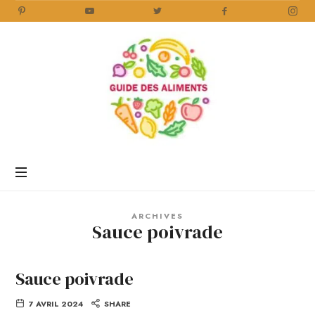
Guide
des
Aliments
Encyclopédie
des
aliments
/
ARCHIVES
www.guidedesaliments.com
Sauce poivrade
Sauce poivrade
7 AVRIL 2024
SHARE