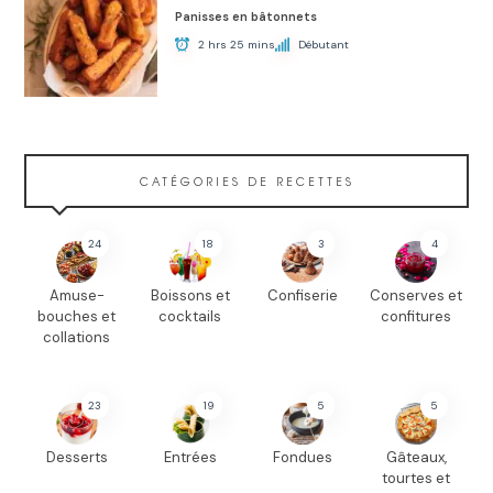
Panisses en bâtonnets
2 hrs 25 mins
Débutant
CATÉGORIES DE RECETTES
24
18
3
4
Amuse-
Boissons et
Confiserie
Conserves et
bouches et
cocktails
confitures
collations
23
19
5
5
Desserts
Entrées
Fondues
Gâteaux,
tourtes et