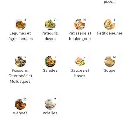
pizzas
13
21
19
8
Légumes et
Pâtes, riz,
Pâtisserie et
Petit déjeuner
légumineuses
divers
boulangerie
17
14
7
12
Poissons,
Salades
Sauces et
Soupe
Crustacés et
bases
Mollusques
22
7
Viandes
Volailles