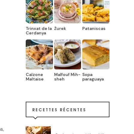
Trinxat de la
Żurek
Pataniscas
Cerdanya
Calzone
Malfouf Mih-
Sopa
Maltaise
sheh
paraguaya
RECETTES RÉCENTES
s,