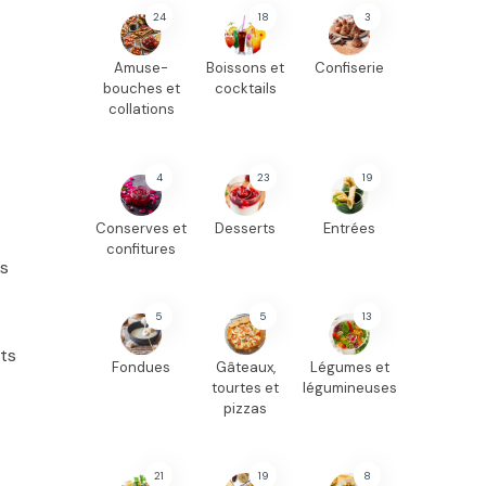
24
18
3
Amuse-
Boissons et
Confiserie
bouches et
cocktails
collations
4
23
19
Conserves et
Desserts
Entrées
confitures
es
5
5
13
nts
Fondues
Gâteaux,
Légumes et
tourtes et
légumineuses
pizzas
21
19
8