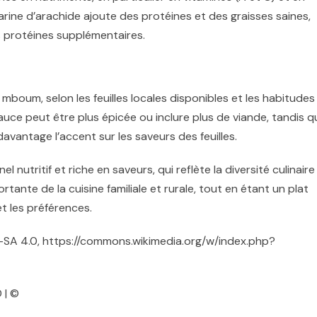
arine d’arachide ajoute des protéines et des graisses saines,
 protéines supplémentaires.
e mboum, selon les feuilles locales disponibles et les habitudes
sauce peut être plus épicée ou inclure plus de viande, tandis q
davantage l’accent sur les saveurs des feuilles.
el nutritif et riche en saveurs, qui reflète la diversité culinaire
ortante de la cuisine familiale et rurale, tout en étant un plat
et les préférences.
BY-SA 4.0, https://commons.wikimedia.org/w/index.php?
 | ©