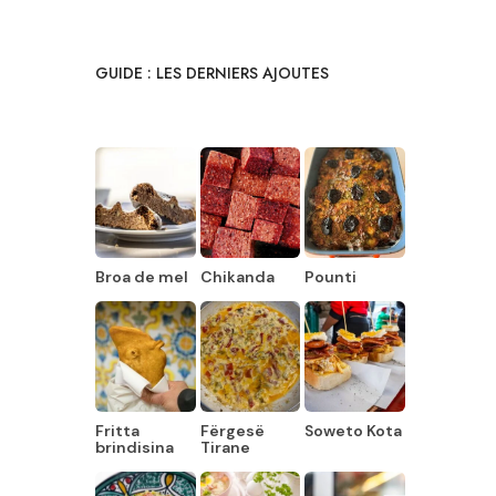
GUIDE : LES DERNIERS AJOUTES
Broa de mel
Chikanda
Pounti
Fritta
Fërgesë
Soweto Kota
brindisina
Tirane