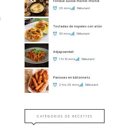
Fondue suisse moitié-moitié
25 mins
Débutant
t
Tostadas de nopales con atún
30 mins
Débutant
Adjapsandali
1 hr 10 mins
Débutant
Panisses en bâtonnets
2 hrs 25 mins
Débutant
CATÉGORIES DE RECETTES