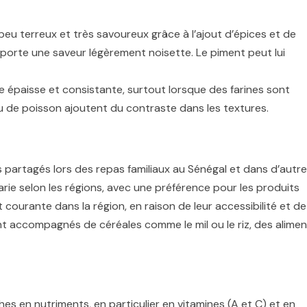
eu terreux et très savoureux grâce à l’ajout d’épices et de
 apporte une saveur légèrement noisette. Le piment peut lui
 épaisse et consistante, surtout lorsque des farines sont
 ou de poisson ajoutent du contraste dans les textures.
s partagés lors des repas familiaux au Sénégal et dans d’autr
 varie selon les régions, avec une préférence pour les produits
t courante dans la région, en raison de leur accessibilité et de
ent accompagnés de céréales comme le mil ou le riz, des alime
hes en nutriments, en particulier en vitamines (A et C) et en