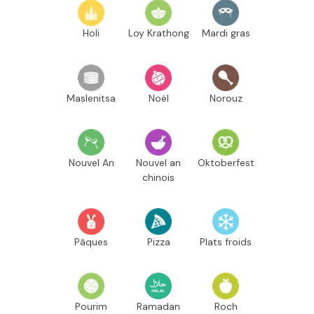
Holi
Loy Krathong
Mardi gras
Maslenitsa
Noël
Norouz
Nouvel An
Nouvel an
Oktoberfest
chinois
Pâques
Pizza
Plats froids
Pourim
Ramadan
Roch