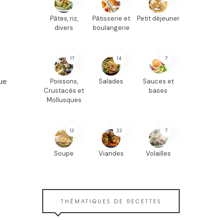
Pâtes, riz,
Pâtisserie et
Petit déjeuner
divers
boulangerie
17
14
7
ue
Poissons,
Salades
Sauces et
Crustacés et
bases
Mollusques
12
22
7
Soupe
Viandes
Volailles
THÉMATIQUES DE RECETTES