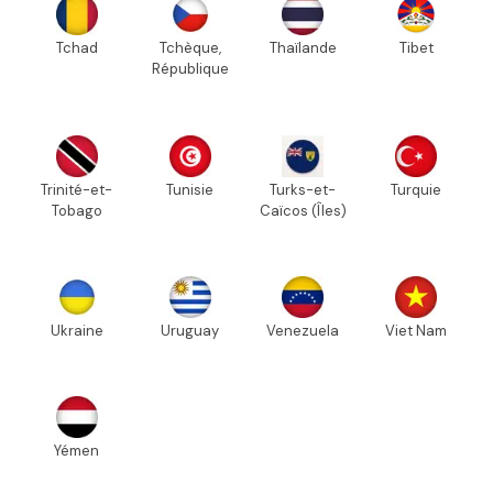
Tchad
Tchèque,
Thaïlande
Tibet
République
Trinité-et-
Tunisie
Turks-et-
Turquie
Tobago
Caïcos (Îles)
Ukraine
Uruguay
Venezuela
Viet Nam
Yémen