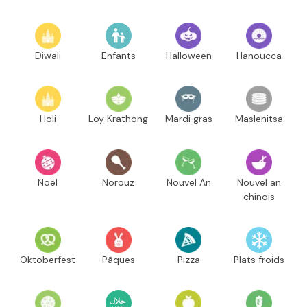
Diwali
Enfants
Halloween
Hanoucca
Holi
Loy Krathong
Mardi gras
Maslenitsa
Noël
Norouz
Nouvel An
Nouvel an
chinois
Oktoberfest
Pâques
Pizza
Plats froids