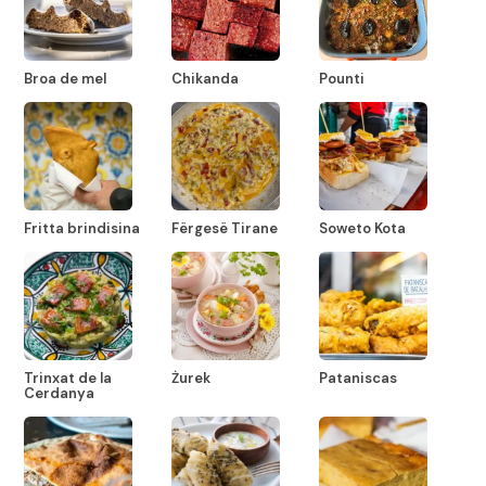
Broa de mel
Chikanda
Pounti
Fritta brindisina
Fërgesë Tirane
Soweto Kota
Trinxat de la
Żurek
Pataniscas
Cerdanya