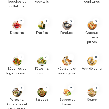
bouches et
cocktails
confitures
collations
23
19
5
5
Desserts
Entrées
Fondues
Gâteaux,
tourtes et
pizzas
13
21
19
8
Légumes et
Pâtes, riz,
Pâtisserie et
Petit déjeuner
légumineuses
divers
boulangerie
17
14
7
12
Poissons,
Salades
Sauces et
Soupe
Crustacés et
bases
Mollusques