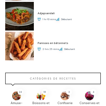
Adjapsandali
1 hr 10 mins
Débutant
Panisses en bâtonnets
2 hrs 25 mins
Débutant
CATÉGORIES DE RECETTES
24
18
3
4
Amuse-
Boissons et
Confiserie
Conserves et