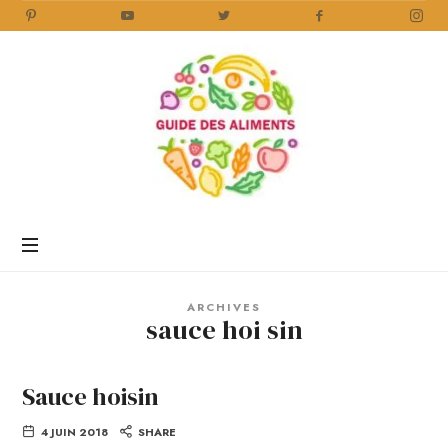
Guide
des
Aliments
Encyclopédie
des
aliments
/
ARCHIVES
www.guidedesaliments.com
sauce hoi sin
Sauce hoisin
4 JUIN 2018
SHARE