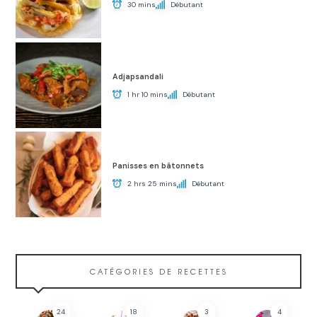
30 mins
Débutant
Adjapsandali
1 hr 10 mins
Débutant
Panisses en bâtonnets
2 hrs 25 mins
Débutant
CATÉGORIES DE RECETTES
24
18
3
4