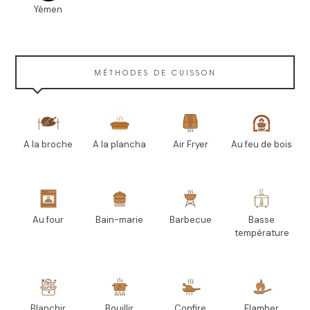
Yémen
MÉTHODES DE CUISSON
A la broche
A la plancha
Air Fryer
Au feu de bois
Au four
Bain-marie
Barbecue
Basse
température
Blanchir
Bouillir
Confire
Flamber