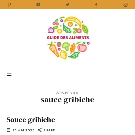
Guide
des
Aliments
Encyclopédie
des
aliments
/
ARCHIVES
www.guidedesaliments.com
sauce gribiche
Sauce gribiche
21 MAI 2025
SHARE