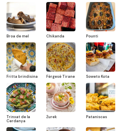
Broa de mel
Chikanda
Pounti
Fritta brindisina
Fërgesë Tirane
Soweto Kota
Trinxat de la
Żurek
Pataniscas
Cerdanya