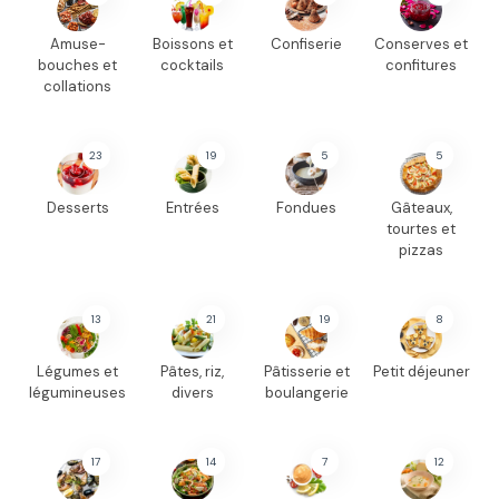
Amuse-
Boissons et
Confiserie
Conserves et
bouches et
cocktails
confitures
collations
23
19
5
5
Desserts
Entrées
Fondues
Gâteaux,
tourtes et
pizzas
13
21
19
8
Légumes et
Pâtes, riz,
Pâtisserie et
Petit déjeuner
légumineuses
divers
boulangerie
17
14
7
12