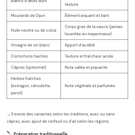
Blancs d’œufs durs
texture
Moutarde de Dijon
Élément piquant et liant
Corps gras de la sauce (jamais
Huile neutre ou de colza
fouettée en mayonnaise)
Vinaigre de vin blanc
Apport d’acidité
Cornichons hachés
Texture et fraîcheur acide
Câpres (optionnel)
Note salée et piquante
Herbes fraîches
(estragon, ciboulette,
Note végétale et parfumée
persil)
→ Il existe des variantes selon les traditions, avec ou sans
câpres, avec ajout de cerfeuil ou d’ail selon les régions.
Préparation traditionnelle