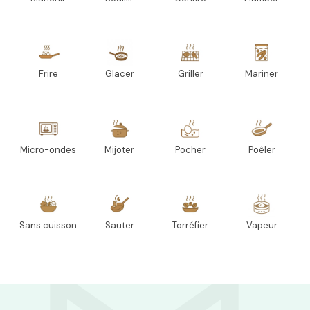
Frire
Glacer
Griller
Mariner
Micro-ondes
Mijoter
Pocher
Poêler
Sans cuisson
Sauter
Torréfier
Vapeur