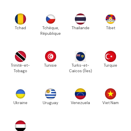
Tchad
Tchèque,
Thaïlande
Tibet
République
Trinité-et-
Tunisie
Turks-et-
Turquie
Tobago
Caïcos (Îles)
Ukraine
Uruguay
Venezuela
Viet Nam