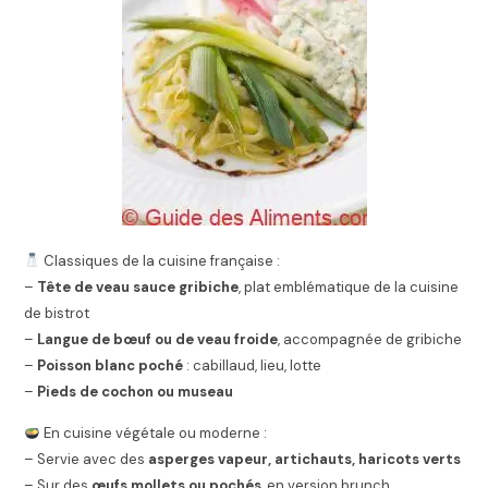
Classiques de la cuisine française :
–
Tête de veau sauce gribiche
, plat emblématique de la cuisine
de bistrot
–
Langue de bœuf ou de veau froide
, accompagnée de gribiche
–
Poisson blanc poché
: cabillaud, lieu, lotte
–
Pieds de cochon ou museau
En cuisine végétale ou moderne :
– Servie avec des
asperges vapeur, artichauts, haricots verts
– Sur des
œufs mollets ou pochés
, en version brunch