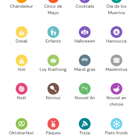
Chandeleur
Cinco de
Cocktails
Día de los
Mayo
Muertos
Diwali
Enfants
Halloween
Hanoucca
Holi
Loy Krathong
Mardi gras
Maslenitsa
Noël
Norouz
Nouvel An
Nouvel an
chinois
Oktoberfest
Pâques
Pizza
Plats froids