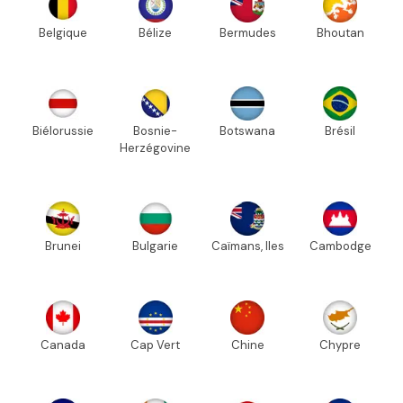
Belgique
Bélize
Bermudes
Bhoutan
Biélorussie
Bosnie-
Botswana
Brésil
Herzégovine
Brunei
Bulgarie
Caïmans, Iles
Cambodge
Canada
Cap Vert
Chine
Chypre