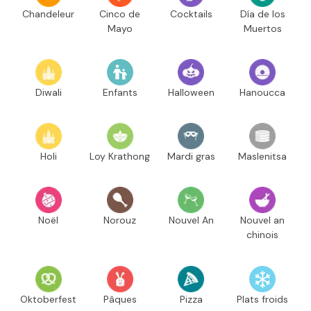
Chandeleur
Cinco de
Cocktails
Día de los
Mayo
Muertos
Diwali
Enfants
Halloween
Hanoucca
Holi
Loy Krathong
Mardi gras
Maslenitsa
Noël
Norouz
Nouvel An
Nouvel an
chinois
Oktoberfest
Pâques
Pizza
Plats froids