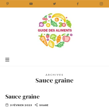
Guide
des
Aliments
Encyclopédie
des
aliments
/
ARCHIVES
www.guidedesaliments.com
Sauce graine
Sauce graine
5 FÉVRIER 2023
SHARE