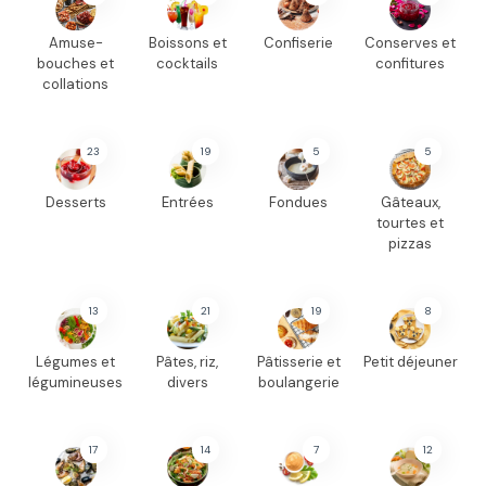
Amuse-
Boissons et
Confiserie
Conserves et
bouches et
cocktails
confitures
collations
23
19
5
5
Desserts
Entrées
Fondues
Gâteaux,
tourtes et
pizzas
13
21
19
8
Légumes et
Pâtes, riz,
Pâtisserie et
Petit déjeuner
légumineuses
divers
boulangerie
17
14
7
12