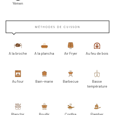
Yémen
MÉTHODES DE CUISSON
A la broche
A la plancha
Air Fryer
Au feu de bois
Au four
Bain-marie
Barbecue
Basse
température
Blanchir
Bouillir
Confire
Flamber