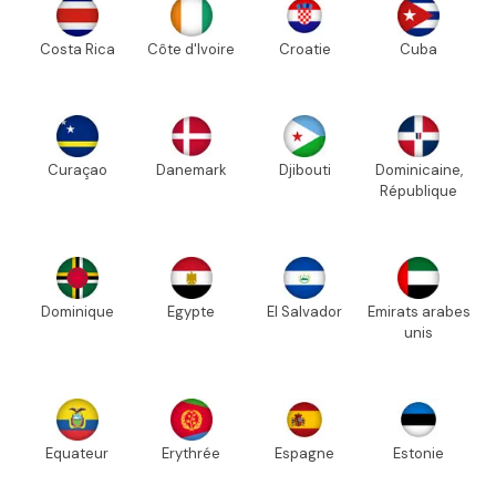
Costa Rica
Côte d'Ivoire
Croatie
Cuba
Curaçao
Danemark
Djibouti
Dominicaine,
République
Dominique
Egypte
El Salvador
Emirats arabes
unis
Equateur
Erythrée
Espagne
Estonie