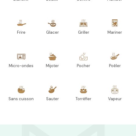
Frire
Glacer
Griller
Mariner
Micro-ondes
Mijoter
Pocher
Poêler
Sans cuisson
Sauter
Torréfier
Vapeur