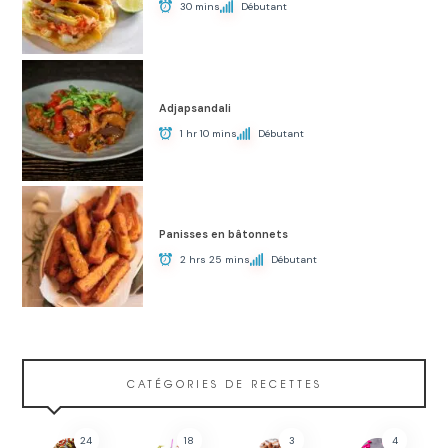
30 mins
Débutant
Adjapsandali
1 hr 10 mins
Débutant
Panisses en bâtonnets
2 hrs 25 mins
Débutant
CATÉGORIES DE RECETTES
24
18
3
4