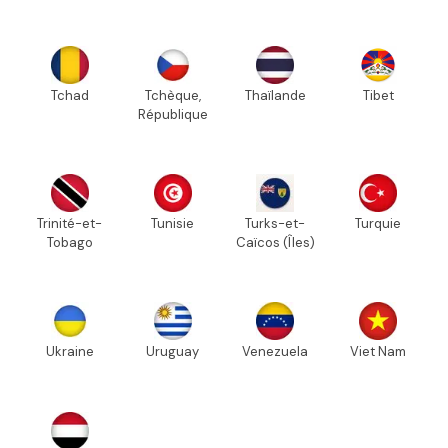
Tchad
Tchèque,
Thaïlande
Tibet
République
Trinité-et-
Tunisie
Turks-et-
Turquie
Tobago
Caïcos (Îles)
Ukraine
Uruguay
Venezuela
Viet Nam