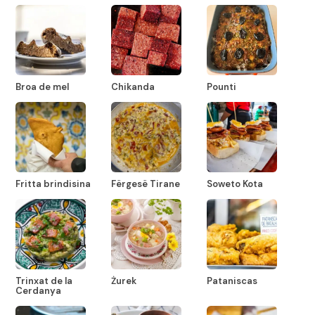
Broa de mel
Chikanda
Pounti
Fritta brindisina
Fërgesë Tirane
Soweto Kota
Trinxat de la
Żurek
Pataniscas
Cerdanya