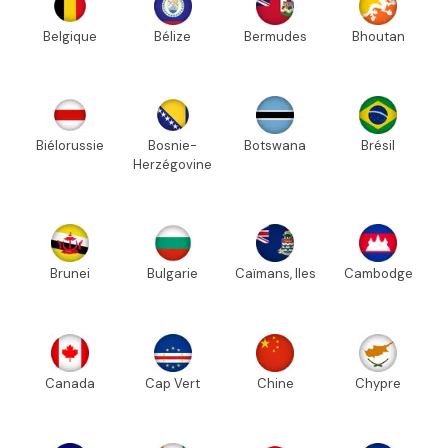
Belgique
Bélize
Bermudes
Bhoutan
Biélorussie
Bosnie-
Botswana
Brésil
Herzégovine
Brunei
Bulgarie
Caïmans, Iles
Cambodge
Canada
Cap Vert
Chine
Chypre