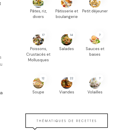
t
Pâtes, riz,
Pâtisserie et
Petit déjeuner
divers
boulangerie
17
14
7
Poissons,
Salades
Sauces et
Crustacés et
bases
s
Mollusques
au
12
22
7
a
Soupe
Viandes
Volailles
THÉMATIQUES DE RECETTES