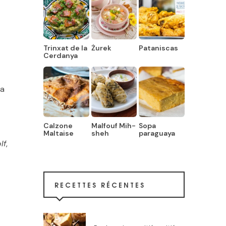
Trinxat de la
Żurek
Pataniscas
Cerdanya
 a
Calzone
Malfouf Mih-
Sopa
Maltaise
sheh
paraguaya
lf
,
RECETTES RÉCENTES