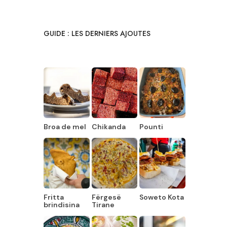
GUIDE : LES DERNIERS AJOUTES
Broa de mel
Chikanda
Pounti
Fritta
Fërgesë
Soweto Kota
brindisina
Tirane