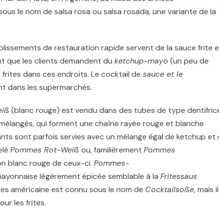
ous le nom de salsa rosa ou salsa rosada, une variante de la
lissements de restauration rapide servent de la sauce frite e
ant que les clients demandent du
ketchup-mayo
(un peu de
frites dans ces endroits. Le cocktail de
sauce et le
ent dans les supermarchés.
eiß
(blanc rouge) est vendu dans des tubes de type dentifric
mélangés, qui forment une chaîne rayée rouge et blanche
urants sont parfois servies avec un mélange égal de ketchup et
elé
Pommes Rot-Weiß
ou, familièrement
Pommes
ion blanc rouge de ceux-ci.
Pommes-
mayonnaise légèrement épicée semblable à la
Fritessaus
rites américaine est connu sous le nom de
Cocktailsoße
, mais il
ur les frites.