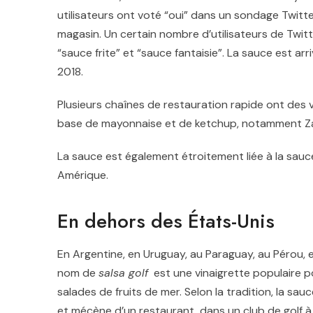
utilisateurs ont voté “oui” dans un sondage Twitte
magasin. Un certain nombre d’utilisateurs de Twit
“sauce frite” et “sauce fantaisie”.
La sauce est arr
2018.
Plusieurs chaînes de restauration rapide ont des v
base de mayonnaise et de ketchup, notamment Zax
La sauce est également étroitement liée à la sauc
Amérique.
En dehors des États-Unis
En Argentine, en Uruguay, au Paraguay, au Pérou, e
nom de
salsa golf
est une vinaigrette populaire po
salades de fruits de mer. Selon la tradition, la sau
et mécène d’un restaurant, dans un club de golf à 