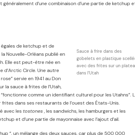
git généralement d’une combinaison d’une partie de ketchup e
 égales de ketchup et de
Sauce à frire dans des
 la Nouvelle-Orléans publié en
gobelets en plastique scellé
ah. Elle est peut-être née en
avec des frites sur un plate
se d’Arctic Circle. Une autre
dans l’Utah
e rose” servie en 1941 au Don
r la sauce à frites de l’Utah,
s “fonctionne comme un identifiant culturel pour les Utahns”.
L
r frites dans ses restaurants de l’ouest des États-Unis.
sé avec les
tostones
, les sandwichs, les hamburgers et les
etchup et d’une partie de mayonnaise avec l’ajout d’ail.
ochup “, un mélange des deux sauces,
car plus de 500 000