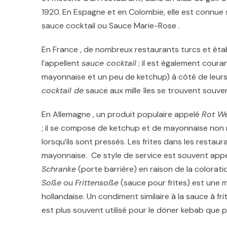
1920.
En Espagne et en Colombie, elle est connue s
sauce cocktail ou Sauce Marie-Rose .
En France , de nombreux restaurants turcs et étab
l’appellent
sauce cocktail
; il est également cour
mayonnaise et un peu de ketchup) à côté de leurs 
cocktail
de
sauce aux mille îles se trouvent souv
En Allemagne , un produit populaire appelé
Rot W
; il se compose de ketchup et de mayonnaise non 
lorsqu’ils sont pressés. Les frites dans les resta
mayonnaise.
Ce style de service est souvent app
Schranke
(porte barrière) en raison de la colorat
Soße
ou
Frittensoße
(sauce pour frites) est une 
hollandaise. Un condiment similaire à la sauce à f
est plus souvent utilisé pour le döner kebab que po