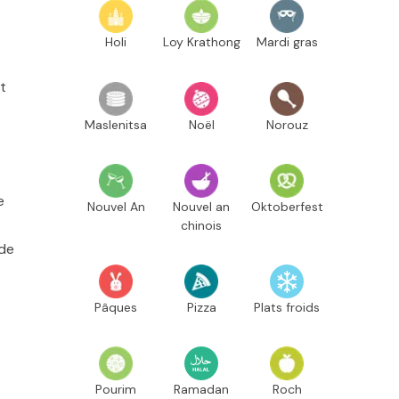
Holi
Loy Krathong
Mardi gras
t
Maslenitsa
Noël
Norouz
e
Nouvel An
Nouvel an
Oktoberfest
chinois
 de
Pâques
Pizza
Plats froids
Pourim
Ramadan
Roch