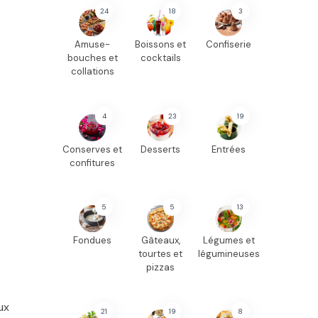
24
18
3
Amuse-
Boissons et
Confiserie
bouches et
cocktails
collations
4
23
19
Conserves et
Desserts
Entrées
confitures
5
5
13
Fondues
Gâteaux,
Légumes et
tourtes et
légumineuses
pizzas
ux
21
19
8