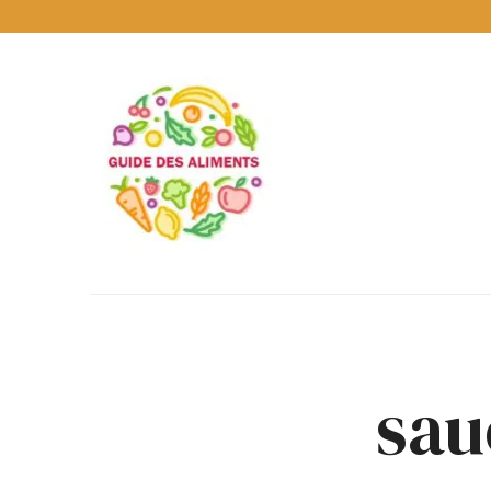
Guide
des
Aliments
Encyclopédie
des
aliments
/
www.guidedesaliments.com
sau