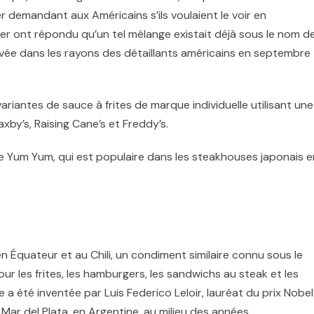
r demandant aux Américains s’ils voulaient le voir en
ter ont répondu qu’un tel mélange existait déjà sous le nom d
ivée dans les rayons des détaillants américains en septembre
ariantes de sauce à frites de marque individuelle utilisant une
by’s, Raising Cane’s
et Freddy’s.
e Yum Yum, qui est populaire dans les steakhouses japonais e
n Équateur et au Chili, un condiment similaire connu sous le
ur les frites, les hamburgers, les sandwichs au steak et les
ce a été inventée par Luis Federico Leloir, lauréat du prix Nobel
Mar del Plata, en Argentine, au milieu des années