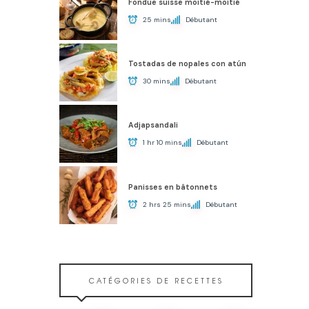
Fondue suisse moitié-moitié
25 mins
Débutant
Tostadas de nopales con atún
30 mins
Débutant
Adjapsandali
1 hr 10 mins
Débutant
Panisses en bâtonnets
2 hrs 25 mins
Débutant
CATÉGORIES DE RECETTES