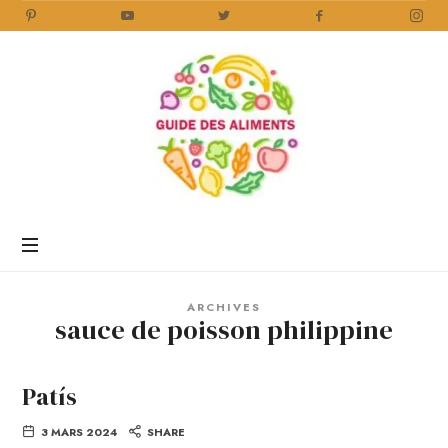
Guide
des
Aliments
Encyclopédie
des
aliments
/
ARCHIVES
www.guidedesaliments.com
sauce de poisson philippine
Patís
3 MARS 2024
SHARE