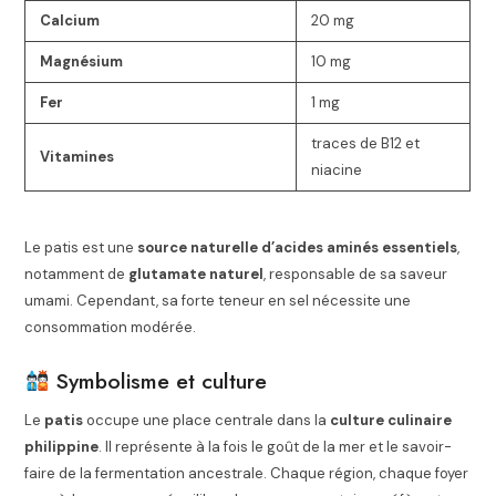
Calcium
20 mg
Magnésium
10 mg
Fer
1 mg
traces de B12 et
Vitamines
niacine
Le patis est une
source naturelle d’acides aminés essentiels
,
notamment de
glutamate naturel
, responsable de sa saveur
umami. Cependant, sa forte teneur en sel nécessite une
consommation modérée.
Symbolisme et culture
Le
patis
occupe une place centrale dans la
culture culinaire
philippine
. Il représente à la fois le goût de la mer et le savoir-
faire de la fermentation ancestrale. Chaque région, chaque foyer