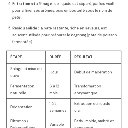
Filtration et affinage
: ce liquide est séparé, parfois vieilli
pour affiner ses arômes, puis embouteillé sous le nom de
patis
.
Résidu solide
: la pâte restante, riche en saveurs, est
souvent utilisée pour préparer le
bagoong
(pâte de poisson
fermentée).
ÉTAPE
DURÉE
RÉSULTAT
Salage et mise en
1 jour
Début de macération
cuve
Fermentation
6 à 12
Transformation
naturelle
mois
enzymatique
1 à 2
Extraction du liquide
Décantation
semaines
clair
Filtration /
Patis limpide, ambré et
Variable
Embouteillage
concentré