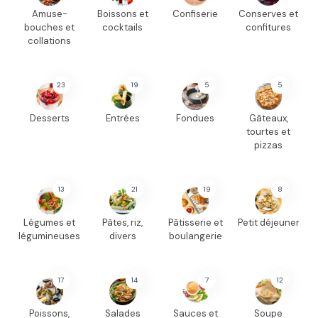
Amuse-
Boissons et
Confiserie
Conserves et
bouches et
cocktails
confitures
collations
23
19
5
5
Desserts
Entrées
Fondues
Gâteaux,
tourtes et
pizzas
13
21
19
8
Légumes et
Pâtes, riz,
Pâtisserie et
Petit déjeuner
légumineuses
divers
boulangerie
17
14
7
12
Poissons,
Salades
Sauces et
Soupe