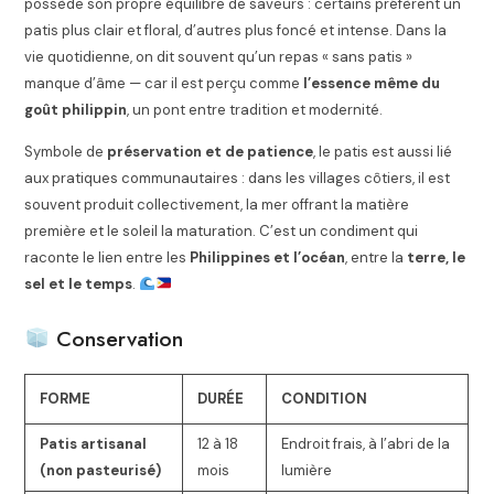
possède son propre équilibre de saveurs : certains préfèrent un
patis plus clair et floral, d’autres plus foncé et intense. Dans la
vie quotidienne, on dit souvent qu’un repas « sans patis »
manque d’âme — car il est perçu comme
l’essence même du
goût philippin
, un pont entre tradition et modernité.
Symbole de
préservation et de patience
, le patis est aussi lié
aux pratiques communautaires : dans les villages côtiers, il est
souvent produit collectivement, la mer offrant la matière
première et le soleil la maturation. C’est un condiment qui
raconte le lien entre les
Philippines et l’océan
, entre la
terre, le
sel et le temps
.
Conservation
FORME
DURÉE
CONDITION
Patis artisanal
12 à 18
Endroit frais, à l’abri de la
(non pasteurisé)
mois
lumière