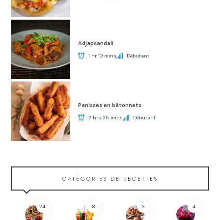
Adjapsandali
1 hr 10 mins
Débutant
Panisses en bâtonnets
2 hrs 25 mins
Débutant
CATÉGORIES DE RECETTES
24
18
3
4