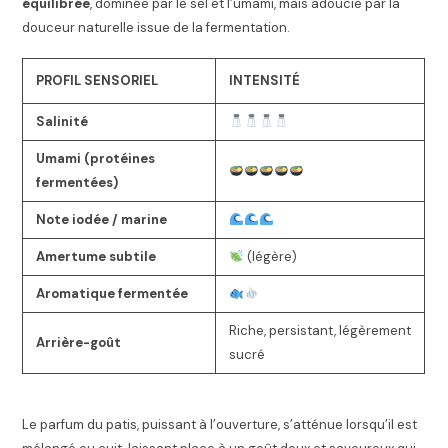
équilibrée
, dominée par le sel et l’umami, mais adoucie par la
douceur naturelle issue de la fermentation.
PROFIL SENSORIEL
INTENSITÉ
Salinité
Umami (protéines
fermentées)
Note iodée / marine
Amertume subtile
(légère)
Aromatique fermentée
Riche, persistant, légèrement
Arrière-goût
sucré
Le parfum du patis, puissant à l’ouverture, s’atténue lorsqu’il est