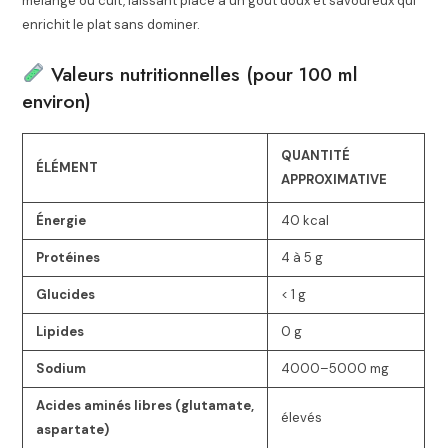
mélangé ou cuit, laissant place à un goût doux et savoureux qui
enrichit le plat sans dominer.
Valeurs nutritionnelles (pour 100 ml
environ)
QUANTITÉ
ÉLÉMENT
APPROXIMATIVE
Énergie
40 kcal
Protéines
4 à 5 g
Glucides
< 1 g
Lipides
0 g
Sodium
4000–5000 mg
Acides aminés libres (glutamate,
élevés
aspartate)