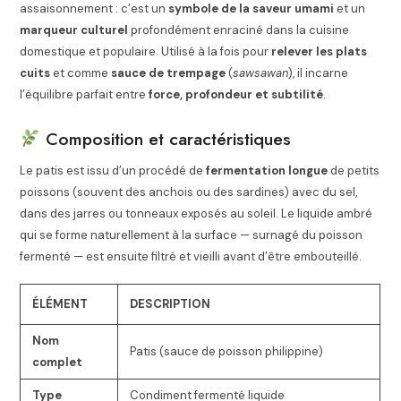
assaisonnement : c’est un
symbole de la saveur umami
et un
marqueur culturel
profondément enraciné dans la cuisine
domestique et populaire. Utilisé à la fois pour
relever les plats
cuits
et comme
sauce de trempage
(
sawsawan
), il incarne
l’équilibre parfait entre
force, profondeur et subtilité
.
Composition et caractéristiques
Le patis est issu d’un procédé de
fermentation longue
de petits
poissons (souvent des anchois ou des sardines) avec du sel,
dans des jarres ou tonneaux exposés au soleil. Le liquide ambré
qui se forme naturellement à la surface — surnagé du poisson
fermenté — est ensuite filtré et vieilli avant d’être embouteillé.
ÉLÉMENT
DESCRIPTION
Nom
Patis (sauce de poisson philippine)
complet
Type
Condiment fermenté liquide