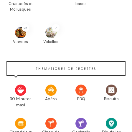
Crustacés et
bases
Mollusques
22
7
Viandes
Volailles
THÉMATIQUES DE RECETTES
30 Minutes
Apéro
BBQ
Biscuits
maxi
Chandeleur
Cinco de
Cocktails
Día de los