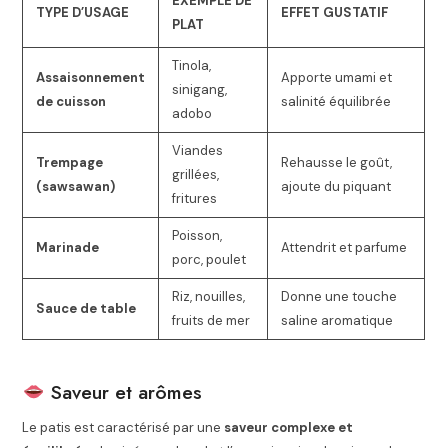
EXEMPLE DE
TYPE D’USAGE
EFFET GUSTATIF
PLAT
Tinola,
Assaisonnement
Apporte umami et
sinigang,
de cuisson
salinité équilibrée
adobo
Viandes
Trempage
Rehausse le goût,
grillées,
(sawsawan)
ajoute du piquant
fritures
Poisson,
Marinade
Attendrit et parfume
porc, poulet
Riz, nouilles,
Donne une touche
Sauce de table
fruits de mer
saline aromatique
Saveur et arômes
Le patis est caractérisé par une
saveur complexe et