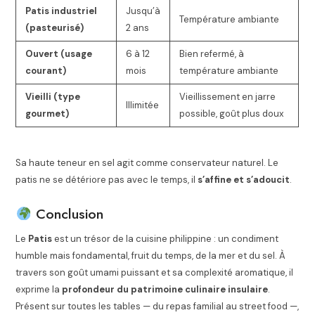
Patis industriel
Jusqu’à
Température ambiante
(pasteurisé)
2 ans
Ouvert (usage
6 à 12
Bien refermé, à
courant)
mois
température ambiante
Vieilli (type
Vieillissement en jarre
Illimitée
gourmet)
possible, goût plus doux
Sa haute teneur en sel agit comme conservateur naturel. Le
patis ne se détériore pas avec le temps, il
s’affine et s’adoucit
.
Conclusion
Le
Patis
est un trésor de la cuisine philippine : un condiment
humble mais fondamental, fruit du temps, de la mer et du sel. À
travers son goût umami puissant et sa complexité aromatique, il
exprime la
profondeur du patrimoine culinaire insulaire
.
Présent sur toutes les tables — du repas familial au street food —,