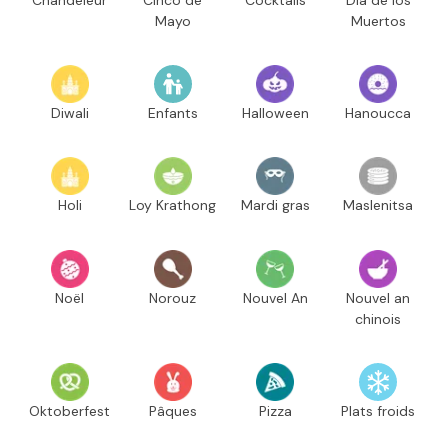
Mayo
Muertos
Diwali
Enfants
Halloween
Hanoucca
Holi
Loy Krathong
Mardi gras
Maslenitsa
Noël
Norouz
Nouvel An
Nouvel an
chinois
Oktoberfest
Pâques
Pizza
Plats froids