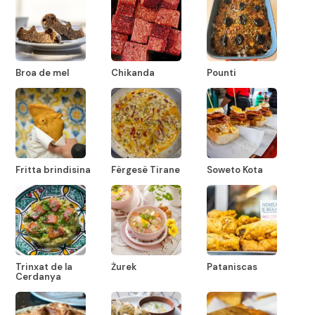
Broa de mel
Chikanda
Pounti
Fritta brindisina
Fërgesë Tirane
Soweto Kota
Trinxat de la
Żurek
Pataniscas
Cerdanya