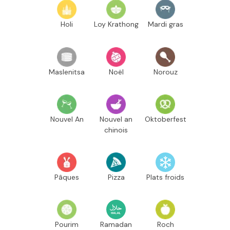
Holi
Loy Krathong
Mardi gras
Maslenitsa
Noël
Norouz
Nouvel An
Nouvel an
Oktoberfest
chinois
Pâques
Pizza
Plats froids
Pourim
Ramadan
Roch