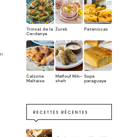
Trinxat de la
Żurek
Pataniscas
Cerdanya
n
Calzone
Malfouf Mih-
Sopa
Maltaise
sheh
paraguaya
RECETTES RÉCENTES