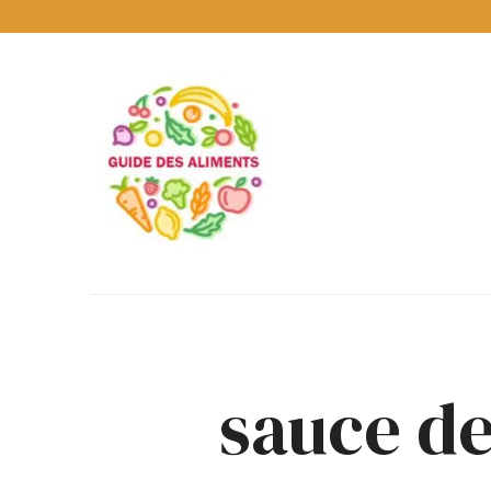
Guide
des
Aliments
Encyclopédie
des
aliments
/
www.guidedesaliments.com
sauce de