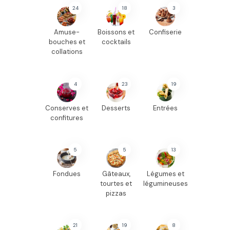
24
18
3
Amuse-
Boissons et
Confiserie
bouches et
cocktails
collations
4
23
19
Conserves et
Desserts
Entrées
confitures
5
5
13
Fondues
Gâteaux,
Légumes et
tourtes et
légumineuses
pizzas
21
19
8