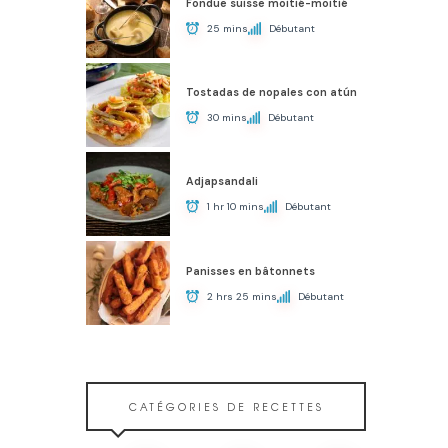
Fondue suisse moitié-moitié
25 mins
Débutant
Tostadas de nopales con atún
30 mins
Débutant
Adjapsandali
1 hr 10 mins
Débutant
Panisses en bâtonnets
2 hrs 25 mins
Débutant
CATÉGORIES DE RECETTES