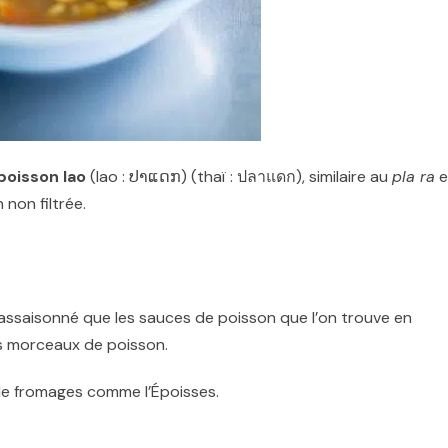
poisson lao
(lao :
ປາແດກ
) (thaï :
ปลาแดก
), similaire au
pla ra
e
 non filtrée.
us assaisonné que les sauces de poisson que l’on trouve en
es morceaux de poisson.
 de fromages comme l’Époisses.