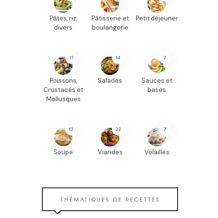
Pâtes, riz,
Pâtisserie et
Petit déjeuner
divers
boulangerie
17
14
7
Poissons,
Salades
Sauces et
Crustacés et
bases
Mollusques
12
22
7
Soupe
Viandes
Volailles
THÉMATIQUES DE RECETTES