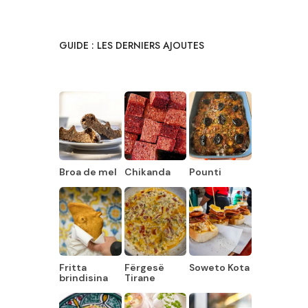
GUIDE : LES DERNIERS AJOUTES
Broa de mel
Chikanda
Pounti
Fritta
Fërgesë
Soweto Kota
brindisina
Tirane