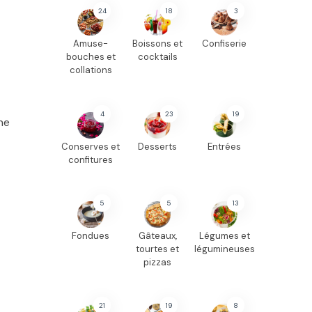
24
18
3
Amuse-
Boissons et
Confiserie
bouches et
cocktails
collations
4
23
19
ne
Conserves et
Desserts
Entrées
confitures
5
5
13
Fondues
Gâteaux,
Légumes et
tourtes et
légumineuses
pizzas
21
19
8