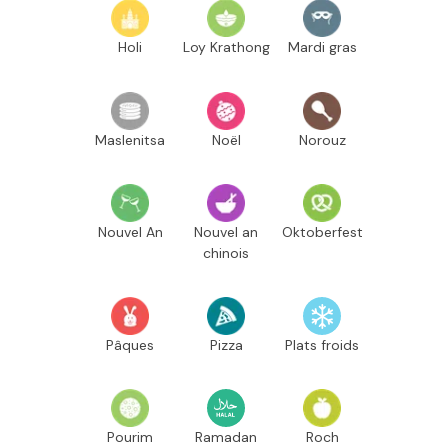
Holi
Loy Krathong
Mardi gras
Maslenitsa
Noël
Norouz
Nouvel An
Nouvel an
Oktoberfest
chinois
Pâques
Pizza
Plats froids
Pourim
Ramadan
Roch