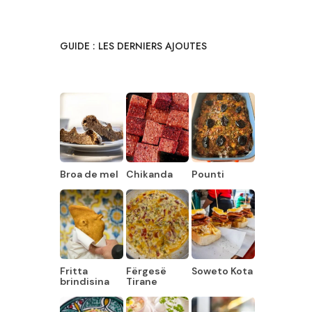
GUIDE : LES DERNIERS AJOUTES
Broa de mel
Chikanda
Pounti
Fritta
Fërgesë
Soweto Kota
brindisina
Tirane