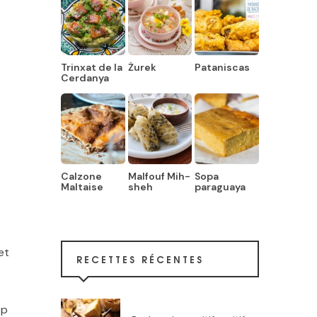
Trinxat de la
Żurek
Pataniscas
Cerdanya
Calzone
Malfouf Mih-
Sopa
Maltaise
sheh
paraguaya
et
RECETTES RÉCENTES
op