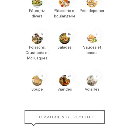
Pâtes, riz,
Pâtisserie et
Petit déjeuner
divers
boulangerie
17
14
7
Poissons,
Salades
Sauces et
Crustacés et
bases
Mollusques
12
22
7
Soupe
Viandes
Volailles
THÉMATIQUES DE RECETTES