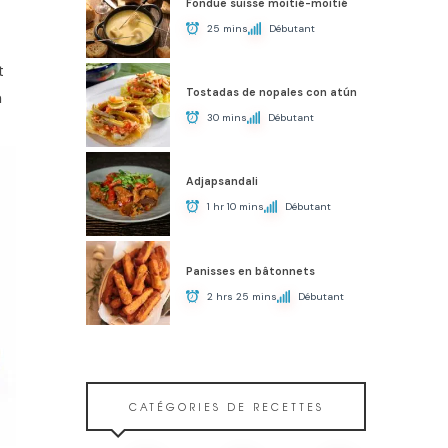
Fondue suisse moitié-moitié
25 mins
Débutant
t
Tostadas de nopales con atún
a
30 mins
Débutant
Adjapsandali
1 hr 10 mins
Débutant
Panisses en bâtonnets
2 hrs 25 mins
Débutant
CATÉGORIES DE RECETTES