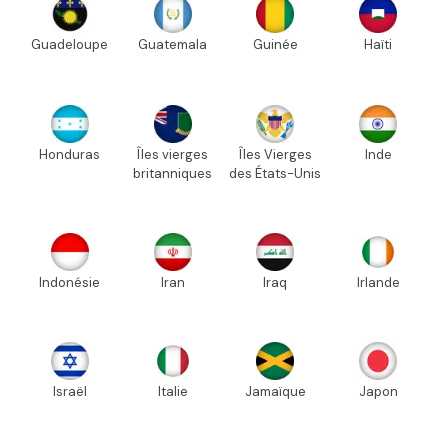
Guadeloupe
Guatemala
Guinée
Haïti
Honduras
Îles vierges
Îles Vierges
Inde
britanniques
des États-Unis
Indonésie
Iran
Iraq
Irlande
Israël
Italie
Jamaïque
Japon