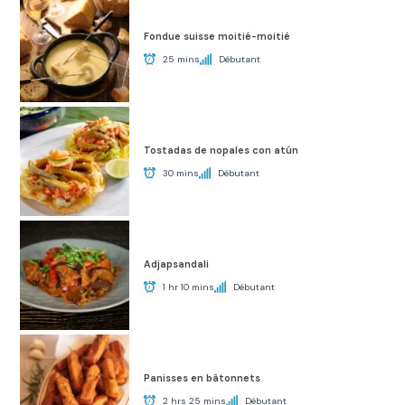
Fondue suisse moitié-moitié
25 mins
Débutant
Tostadas de nopales con atún
30 mins
Débutant
Adjapsandali
1 hr 10 mins
Débutant
Panisses en bâtonnets
2 hrs 25 mins
Débutant