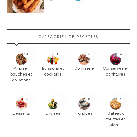
CATÉGORIES DE RECETTES
24
18
3
4
Amuse-
Boissons et
Confiserie
Conserves et
bouches et
cocktails
confitures
collations
23
19
5
5
Desserts
Entrées
Fondues
Gâteaux,
tourtes et
pizzas