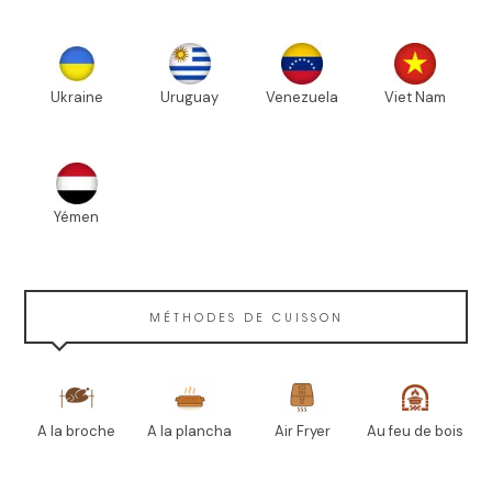
Ukraine
Uruguay
Venezuela
Viet Nam
Yémen
MÉTHODES DE CUISSON
A la broche
A la plancha
Air Fryer
Au feu de bois