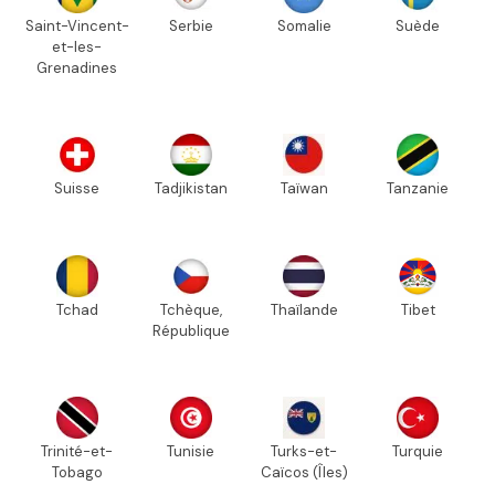
Saint-Vincent-
Serbie
Somalie
Suède
et-les-
Grenadines
Suisse
Tadjikistan
Taïwan
Tanzanie
Tchad
Tchèque,
Thaïlande
Tibet
République
Trinité-et-
Tunisie
Turks-et-
Turquie
Tobago
Caïcos (Îles)