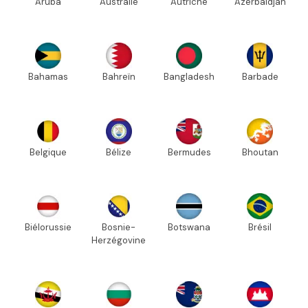
Aruba
Australie
Autriche
Azerbaïdjan
Bahamas
Bahreïn
Bangladesh
Barbade
Belgique
Bélize
Bermudes
Bhoutan
Biélorussie
Bosnie-
Botswana
Brésil
Herzégovine