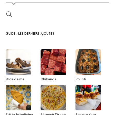
GUIDE : LES DERNIERS AJOUTES
Broa de mel
Chikanda
Pounti
Fritta brindisina
Fërgesë Tirane
Soweto Kota