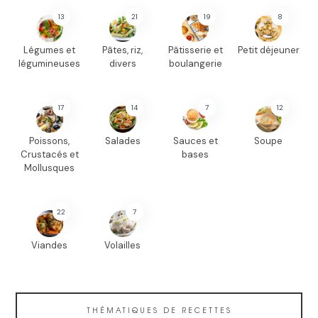
13
21
19
8
Légumes et
Pâtes, riz,
Pâtisserie et
Petit déjeuner
légumineuses
divers
boulangerie
17
14
7
12
Poissons,
Salades
Sauces et
Soupe
Crustacés et
bases
Mollusques
22
7
Viandes
Volailles
THÉMATIQUES DE RECETTES