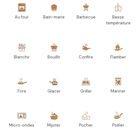
Au four
Bain-marie
Barbecue
Basse
température
Blanchir
Bouillir
Confire
Flamber
Frire
Glacer
Griller
Mariner
Micro-ondes
Mijoter
Pocher
Poêler