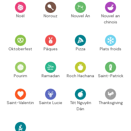
Noël
Norouz
Nouvel An
Nouvel an
chinois
Oktoberfest
Pâques
Pizza
Plats froids
Pourim
Ramadan
Roch Hachana
Saint-Patrick
Saint-Valentin
Sainte Lucie
Têt Nguyên
Thanksgiving
Dán