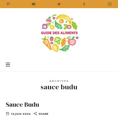
Guide
des
Aliments
Encyclopédie
des
aliments
/
ARCHIVES
www.guidedesaliments.com
sauce budu
Sauce Budu
14 JUIN 2024
SHARE