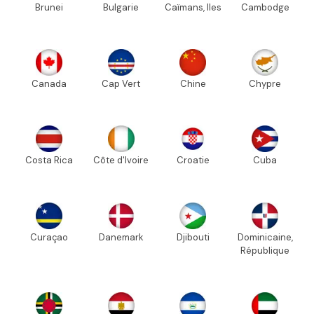
Brunei
Bulgarie
Caïmans, Iles
Cambodge
Canada
Cap Vert
Chine
Chypre
Costa Rica
Côte d'Ivoire
Croatie
Cuba
Curaçao
Danemark
Djibouti
Dominicaine,
République