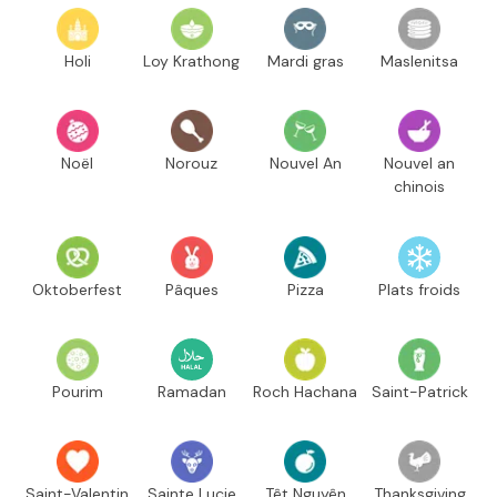
Holi
Loy Krathong
Mardi gras
Maslenitsa
Noël
Norouz
Nouvel An
Nouvel an
chinois
Oktoberfest
Pâques
Pizza
Plats froids
Pourim
Ramadan
Roch Hachana
Saint-Patrick
Saint-Valentin
Sainte Lucie
Têt Nguyên
Thanksgiving