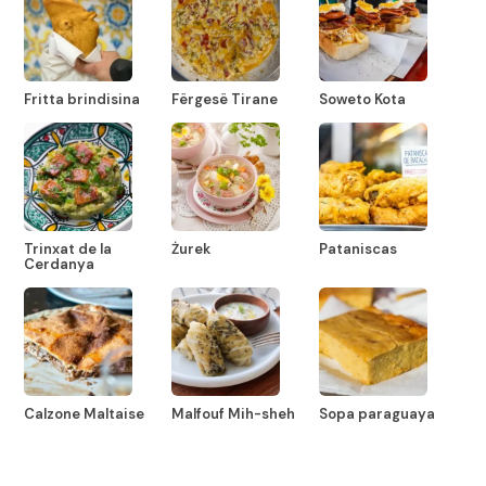
Fritta brindisina
Fërgesë Tirane
Soweto Kota
Trinxat de la
Żurek
Pataniscas
Cerdanya
Calzone Maltaise
Malfouf Mih-sheh
Sopa paraguaya