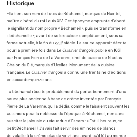
Historique
Elle tient son nom de Louis de Béchameil
, marquis de Nointel,
maître d’hôtel du roi Louis XIV. Cet éponyme emprunte d’abord
le signifiant du nom propre « Béchameil », puis se transforme en
« béchamelle », avant de se lexicaliser complètement, sous sa
e
forme actuelle, à la fin du
xviii
siècle. La sauce apparaît décrite
pour la première fois dans
Le Cuisinier françois
, publié en 1651
par François Pierre de La Varenne, chef de cuisine de Nicolas
Chalon du Blé, marquis d’Uxelles
. Monument de la cuisine
française,
Le Cuisinier françois
a connu une trentaine d’éditions
en soixante-quinze ans.
La béchamel résulte probablement du perfectionnement d’une
sauce plus ancienne à base de crème inventée par François
Pierre de La Varenne, qui la dédia, comme le faisaient souvent les
cuisiniers pour la noblesse de l’époque, à Béchameil, non sans
susciter la jalousie du vieux duc d’Escars : « Est-il heureux, ce
petit Béchameil ! J’avais fait servir des émincés de blancs
de volaille à la crème plus de vingt ans avant qu’il fût au monde