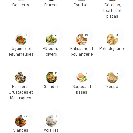
Desserts
Entrées
Fondues
Gâteaux,
tourtes et
pizzas
13
21
19
8
Légumes et
Pâtes, riz,
Pâtisserie et
Petit déjeuner
légumineuses
divers
boulangerie
17
14
7
12
Poissons,
Salades
Sauces et
Soupe
Crustacés et
bases
Mollusques
22
7
Viandes
Volailles