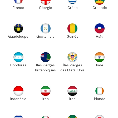
France
Géorgie
Grèce
Grenade
Guadeloupe
Guatemala
Guinée
Haïti
Honduras
Îles vierges
Îles Vierges
Inde
britanniques
des États-Unis
Indonésie
Iran
Iraq
Irlande