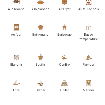
A la broche
A la plancha
Air Fryer
Au feu de bois
Au four
Bain-marie
Barbecue
Basse
température
Blanchir
Bouillir
Confire
Flamber
Frire
Glacer
Griller
Mariner