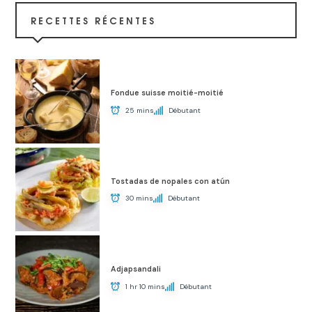
RECETTES RÉCENTES
Fondue suisse moitié-moitié
25 mins
Débutant
Tostadas de nopales con atún
30 mins
Débutant
Adjapsandali
1 hr 10 mins
Débutant