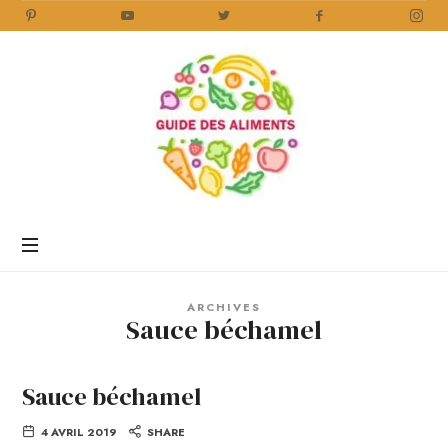
Guide
des
Aliments
Encyclopédie
des
aliments
/
ARCHIVES
www.guidedesaliments.com
Sauce béchamel
Sauce béchamel
4 AVRIL 2019
SHARE