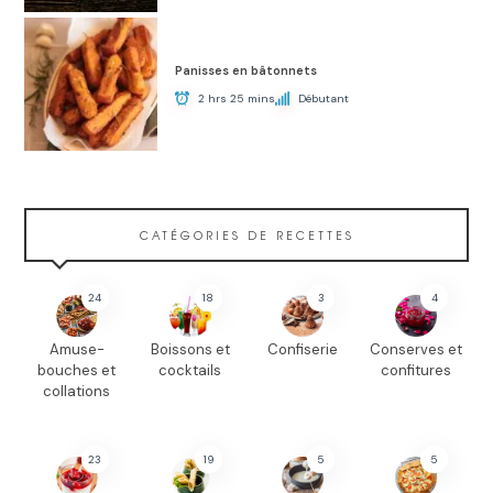
Panisses en bâtonnets
2 hrs 25 mins
Débutant
CATÉGORIES DE RECETTES
24
18
3
4
Amuse-
Boissons et
Confiserie
Conserves et
bouches et
cocktails
confitures
collations
23
19
5
5