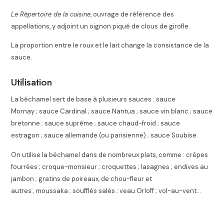
Le Répertoire de la cuisine
, ouvrage de référence des
appellations, y adjoint un oignon piqué de clous de girofle.
La proportion entre le roux et le lait change la consistance de la
sauce.
Utilisation
La béchamel sert de base à plusieurs sauces : sauce
Mornay ; sauce Cardinal ; sauce Nantua ; sauce vin blanc ; sauce
bretonne ; sauce suprême ; sauce chaud-froid ; sauce
estragon ; sauce allemande (ou parisienne) ; sauce Soubise.
On utilise la béchamel dans de nombreux plats
, comme : crêpes
fourrées ; croque-monsieur ; croquettes ; lasagnes ; endives au
jambon ; gratins de poireaux, de chou-fleur et
autres ; moussaka ; soufflés salés ; veau Orloff ; vol-au-vent…