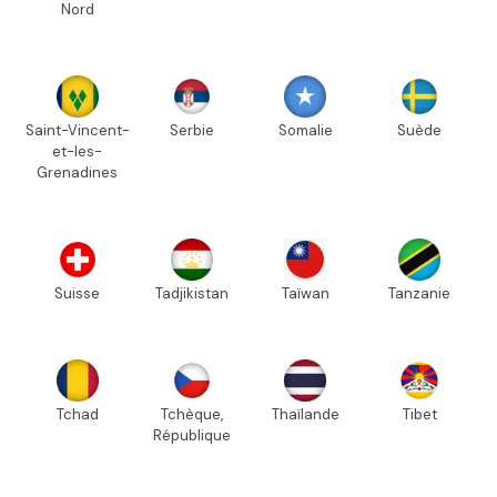
Nord
Saint-Vincent-
Serbie
Somalie
Suède
et-les-
Grenadines
Suisse
Tadjikistan
Taïwan
Tanzanie
Tchad
Tchèque,
Thaïlande
Tibet
République