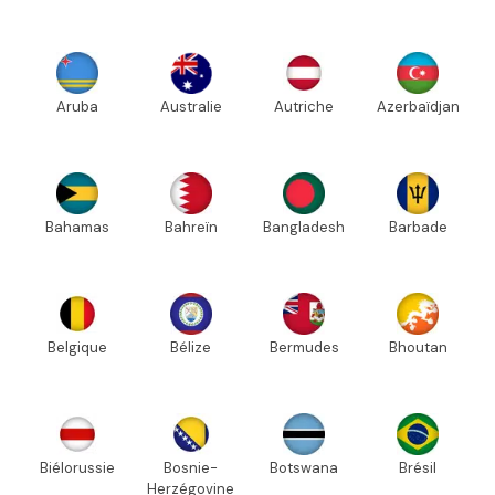
Aruba
Australie
Autriche
Azerbaïdjan
Bahamas
Bahreïn
Bangladesh
Barbade
Belgique
Bélize
Bermudes
Bhoutan
Biélorussie
Bosnie-
Botswana
Brésil
Herzégovine