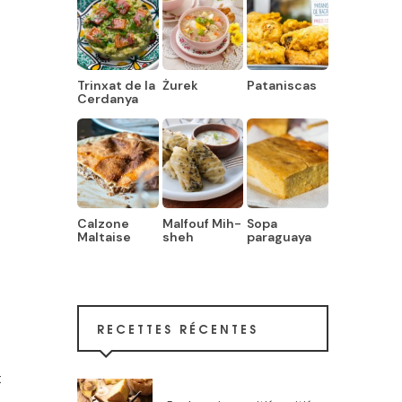
Trinxat de la
Żurek
Pataniscas
Cerdanya
Calzone
Malfouf Mih-
Sopa
Maltaise
sheh
paraguaya
RECETTES RÉCENTES
t