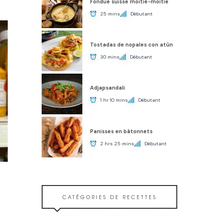
Fondue suisse moitié-moitié
25 mins
Débutant
Tostadas de nopales con atún
30 mins
Débutant
Adjapsandali
1 hr 10 mins
Débutant
Panisses en bâtonnets
2 hrs 25 mins
Débutant
CATÉGORIES DE RECETTES