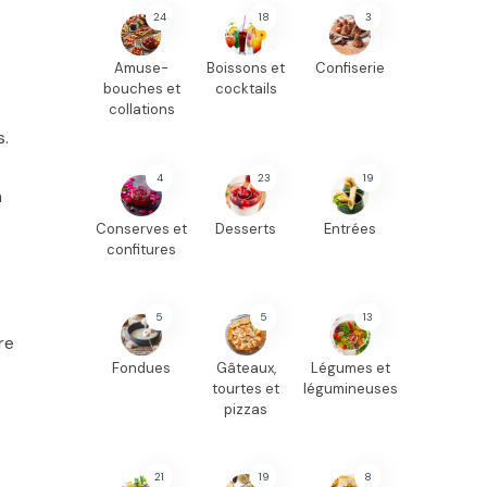
24
18
3
Amuse-
Boissons et
Confiserie
bouches et
cocktails
collations
s.
4
23
19
n
Conserves et
Desserts
Entrées
confitures
5
5
13
re
Fondues
Gâteaux,
Légumes et
tourtes et
légumineuses
pizzas
21
19
8