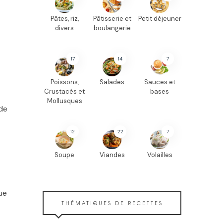
Pâtes, riz,
Pâtisserie et
Petit déjeuner
divers
boulangerie
17
14
7
Poissons,
Salades
Sauces et
Crustacés et
bases
Mollusques
de
12
22
7
Soupe
Viandes
Volailles
ue
THÉMATIQUES DE RECETTES