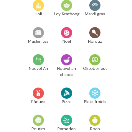
Holi
Loy Krathong
Mardi gras
Maslenitsa
Noël
Norouz
Nouvel An
Nouvel an
Oktoberfest
chinois
Pâques
Pizza
Plats froids
Pourim
Ramadan
Roch