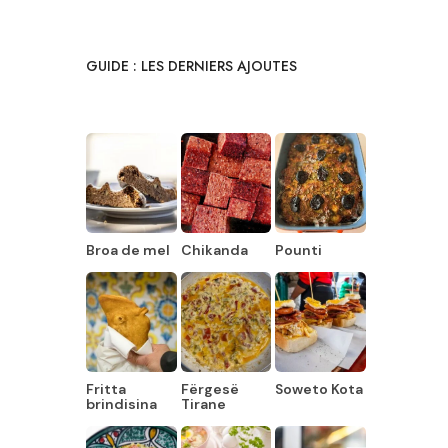
GUIDE : LES DERNIERS AJOUTES
Broa de mel
Chikanda
Pounti
Fritta
Fërgesë
Soweto Kota
brindisina
Tirane