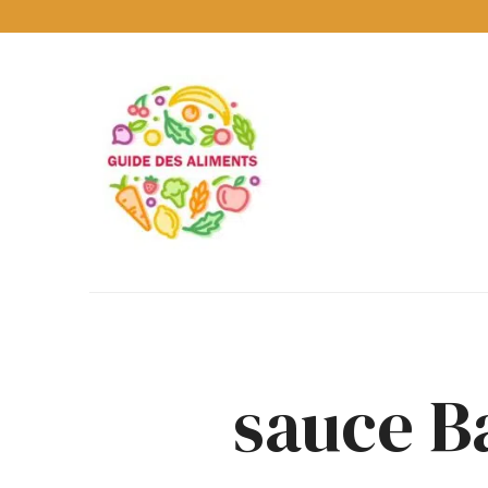
Guide
des
Aliments
Encyclopédie
des
aliments
/
www.guidedesaliments.com
sauce B