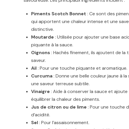
savoureuse. Les principaux ingrédients incluent :
Piments Scotch Bonnet
: Ce sont des pimen
qui apportent une chaleur intense et une saveu
distinctive.
Moutarde
: Utilisée pour ajouter une base ac
piquante à la sauce.
Oignons
: Hachés finement, ils ajoutent de la 
saveur.
Ail
: Pour une touche piquante et aromatique.
Curcuma
: Donne une belle couleur jaune à la
une saveur terreuse subtile.
Vinaigre
: Aide à conserver la sauce et ajoute 
équilibrer la chaleur des piments.
Jus de citron ou de lime
: Pour une touche d
d’acidité.
Sel
: Pour l’assaisonnement.