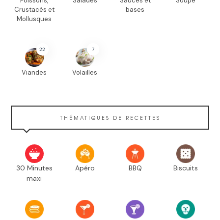
Poissons,
Salades
Sauces et
Soupe
Crustacés et
bases
Mollusques
22
7
Viandes
Volailles
THÉMATIQUES DE RECETTES
30 Minutes
Apéro
BBQ
Biscuits
maxi