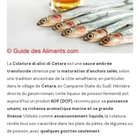
La
Colatura di alici di Cetara
est une
sauce ambrée
translucide
obtenue par la
maturation d’anchois salés
, selon
une tradition ancestrale de la côte amalfitaine, en particulier
dans le village de
Cetara
, en Campanie (Italie du Sud). Héritière
directe du
garum
romain, cette liqueur de poisson fermenté est
aujourd’hui un produit
AOP (DOP)
, reconnu pour sa
puissance
umami, sa richesse aromatique marine et sa grande
finesse
. Utilisée comme
assaisonnement liquide
, la colatura
révèle tout son caractère dans les plats de pâtes, de légumes ou
de poisson, avec
quelques gouttes seulement
.