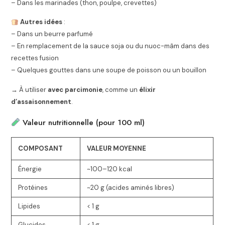
– Dans les marinades (thon, poulpe, crevettes)
Autres idées
:
– Dans un beurre parfumé
– En remplacement de la sauce soja ou du nuoc-mâm dans des
recettes fusion
– Quelques gouttes dans une soupe de poisson ou un bouillon
→ À utiliser
avec parcimonie
, comme un
élixir
d’assaisonnement
.
Valeur nutritionnelle (pour 100 ml)
COMPOSANT
VALEUR MOYENNE
Énergie
~100–120 kcal
Protéines
~20 g (acides aminés libres)
Lipides
< 1 g
Glucides
< 1 g