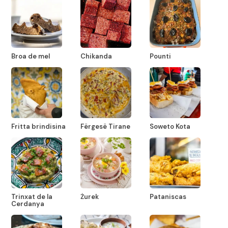
Broa de mel
Chikanda
Pounti
Fritta brindisina
Fërgesë Tirane
Soweto Kota
Trinxat de la
Żurek
Pataniscas
Cerdanya