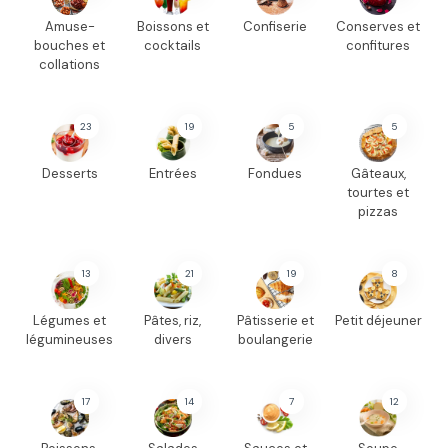
Amuse-
Boissons et
Confiserie
Conserves et
bouches et
cocktails
confitures
collations
23
19
5
5
Desserts
Entrées
Fondues
Gâteaux,
tourtes et
pizzas
13
21
19
8
Légumes et
Pâtes, riz,
Pâtisserie et
Petit déjeuner
légumineuses
divers
boulangerie
17
14
7
12