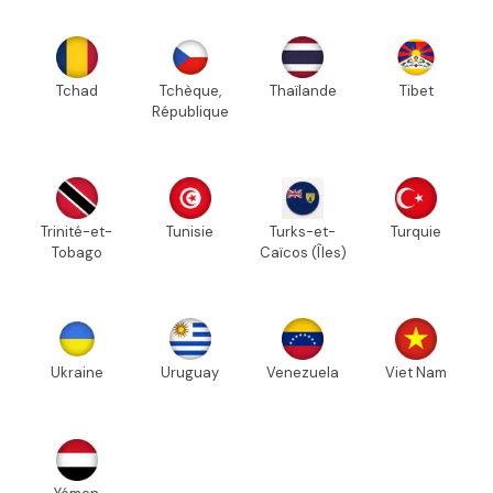
Tchad
Tchèque,
Thaïlande
Tibet
République
Trinité-et-
Tunisie
Turks-et-
Turquie
Tobago
Caïcos (Îles)
Ukraine
Uruguay
Venezuela
Viet Nam