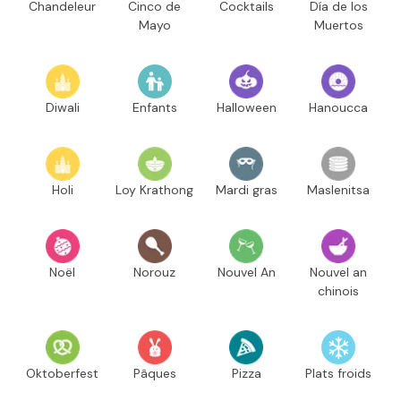
Chandeleur
Cinco de
Cocktails
Día de los
Mayo
Muertos
Diwali
Enfants
Halloween
Hanoucca
Holi
Loy Krathong
Mardi gras
Maslenitsa
Noël
Norouz
Nouvel An
Nouvel an
chinois
Oktoberfest
Pâques
Pizza
Plats froids