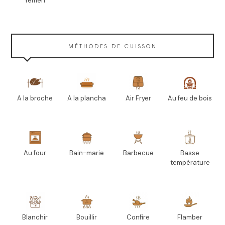
Yémen
MÉTHODES DE CUISSON
A la broche
A la plancha
Air Fryer
Au feu de bois
Au four
Bain-marie
Barbecue
Basse
température
Blanchir
Bouillir
Confire
Flamber