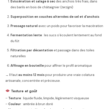
Éviscération et salage à sec
des anchois très frais, dans
des barils en bois de châtaignier (
terzigni
)
Superposition en couches alternées de sel et d’anchois
Pressage naturel
avec un poids pour favoriser la macération
Fermentation lente
: les sucs s’écoulent lentement au fond
du fût
Filtration par décantation
et passage dans des toiles
naturelles
Affinage en bouteille
pour affiner le profil aromatique
→ Il faut
au moins 12 mois
pour produire une vraie colatura
artisanale, concentrée et précieuse.
Texture et goût
–
Texture
: liquide fluide, limpide, légèrement visqueuse
–
Couleur
: ambrée à brun doré