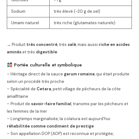
Sodium
très élevé (~20 g de sel)
Umami naturel
très riche (glutamates naturels)
→ Produit
très concentré
, très
salé
, mais aussi
riche en acides
aminés
et très
digestible
.
Portée culturelle et symbolique
– Héritage direct de la sauce
garum romaine
, qui était produite
selon un procédé très proche
– Spécialité de
Cetara
, petit village de pêcheurs de la côte
amalfitaine
– Produit de
savoir-faire familial
, transmis par les pêcheurs et
les femmes de la mer
– Longtemps marginalisée, la colatura est aujourd’hui
réhabilitée comme condiment de prestige
– Son appellation DOP (AOP) est reconnue et protégée,