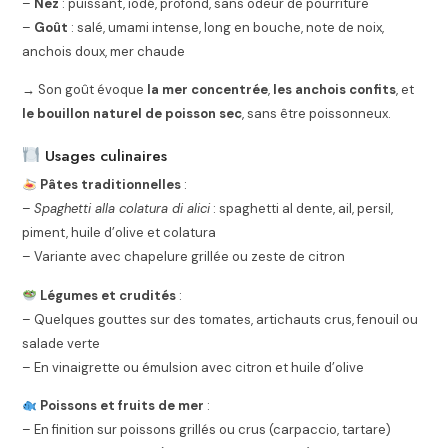
–
Nez
: puissant, iodé, profond, sans odeur de pourriture
–
Goût
: salé, umami intense, long en bouche, note de noix,
anchois doux, mer chaude
→ Son goût évoque
la mer concentrée
,
les anchois confits
, et
le bouillon naturel de poisson sec
, sans être poissonneux.
Usages culinaires
Pâtes traditionnelles
:
–
Spaghetti alla colatura di alici
: spaghetti al dente, ail, persil,
piment, huile d’olive et colatura
– Variante avec chapelure grillée ou zeste de citron
Légumes et crudités
:
– Quelques gouttes sur des tomates, artichauts crus, fenouil ou
salade verte
– En vinaigrette ou émulsion avec citron et huile d’olive
Poissons et fruits de mer
:
– En finition sur poissons grillés ou crus (carpaccio, tartare)