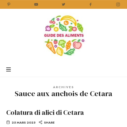
Guide
des
Aliments
Encyclopédie
des
aliments
/
ARCHIVES
www.guidedesaliments.com
Sauce aux anchois de Cetara
Colatura di alici di Cetara
25 MARS 2023
SHARE