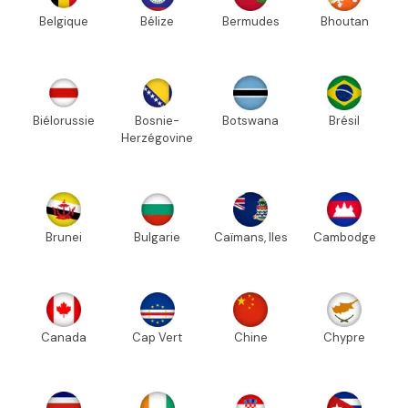
Belgique
Bélize
Bermudes
Bhoutan
Biélorussie
Bosnie-
Botswana
Brésil
Herzégovine
Brunei
Bulgarie
Caïmans, Iles
Cambodge
Canada
Cap Vert
Chine
Chypre