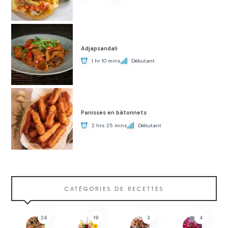
Adjapsandali
1 hr 10 mins
Débutant
Panisses en bâtonnets
2 hrs 25 mins
Débutant
CATÉGORIES DE RECETTES
24
18
3
4