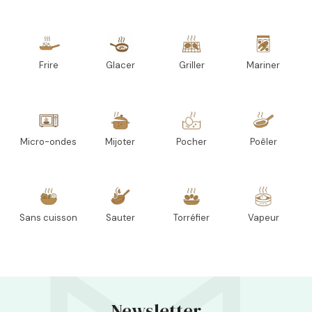
Frire
Glacer
Griller
Mariner
Micro-ondes
Mijoter
Pocher
Poêler
Sans cuisson
Sauter
Torréfier
Vapeur
Newsletter