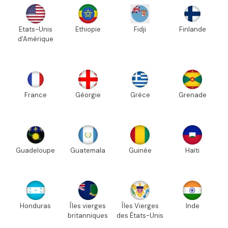
Etats-Unis
Ethiopie
Fidji
Finlande
d'Amérique
France
Géorgie
Grèce
Grenade
Guadeloupe
Guatemala
Guinée
Haïti
Honduras
Îles vierges
Îles Vierges
Inde
britanniques
des États-Unis