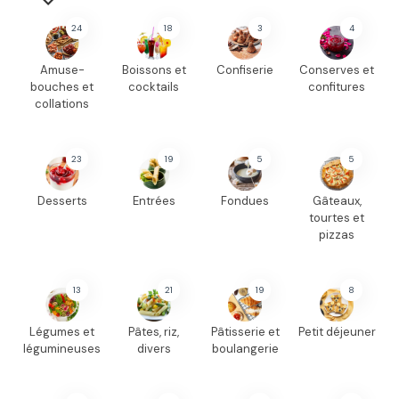
24
18
3
4
Amuse-
Boissons et
Confiserie
Conserves et
bouches et
cocktails
confitures
collations
23
19
5
5
Desserts
Entrées
Fondues
Gâteaux,
tourtes et
pizzas
13
21
19
8
Légumes et
Pâtes, riz,
Pâtisserie et
Petit déjeuner
légumineuses
divers
boulangerie