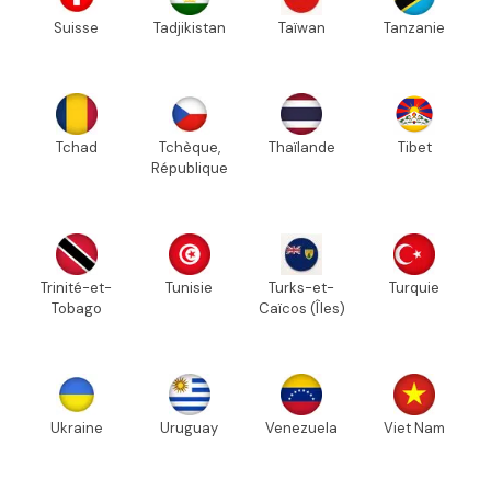
Suisse
Tadjikistan
Taïwan
Tanzanie
Tchad
Tchèque,
Thaïlande
Tibet
République
Trinité-et-
Tunisie
Turks-et-
Turquie
Tobago
Caïcos (Îles)
Ukraine
Uruguay
Venezuela
Viet Nam