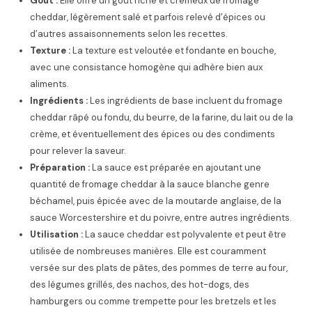
Goût :
Elle offre un goût riche et crémeux de fromage
cheddar, légèrement salé et parfois relevé d’épices ou
d’autres assaisonnements selon les recettes.
Texture :
La texture est veloutée et fondante en bouche,
avec une consistance homogène qui adhère bien aux
aliments.
Ingrédients :
Les ingrédients de base incluent du fromage
cheddar râpé ou fondu, du beurre, de la farine, du lait ou de la
crème, et éventuellement des épices ou des condiments
pour relever la saveur.
Préparation :
La sauce est préparée en ajoutant une
quantité de fromage cheddar à la sauce blanche genre
béchamel, puis épicée avec de la moutarde anglaise, de la
sauce Worcestershire et du poivre, entre autres ingrédients.
Utilisation :
La sauce cheddar est polyvalente et peut être
utilisée de nombreuses manières. Elle est couramment
versée sur des plats de pâtes, des pommes de terre au four,
des légumes grillés, des nachos, des hot-dogs, des
hamburgers ou comme trempette pour les bretzels et les