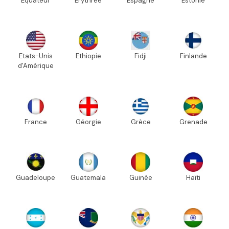
Equateur
Erythrée
Espagne
Estonie
Etats-Unis
Ethiopie
Fidji
Finlande
d'Amérique
France
Géorgie
Grèce
Grenade
Guadeloupe
Guatemala
Guinée
Haïti