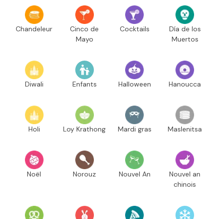
Chandeleur
Cinco de
Cocktails
Día de los
Mayo
Muertos
Diwali
Enfants
Halloween
Hanoucca
Holi
Loy Krathong
Mardi gras
Maslenitsa
Noël
Norouz
Nouvel An
Nouvel an
chinois