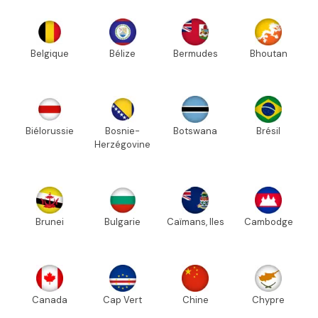
Belgique
Bélize
Bermudes
Bhoutan
Biélorussie
Bosnie-
Botswana
Brésil
Herzégovine
Brunei
Bulgarie
Caïmans, Iles
Cambodge
Canada
Cap Vert
Chine
Chypre