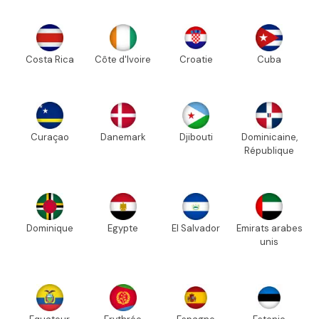
Costa Rica
Côte d'Ivoire
Croatie
Cuba
Curaçao
Danemark
Djibouti
Dominicaine,
République
Dominique
Egypte
El Salvador
Emirats arabes
unis