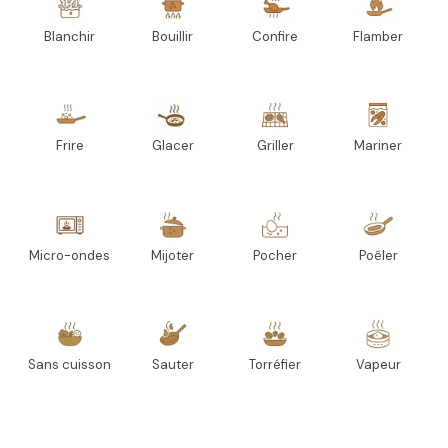
Blanchir
Bouillir
Confire
Flamber
Frire
Glacer
Griller
Mariner
Micro-ondes
Mijoter
Pocher
Poêler
Sans cuisson
Sauter
Torréfier
Vapeur