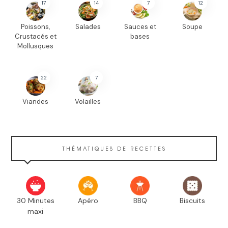
17
14
7
12
Poissons,
Salades
Sauces et
Soupe
Crustacés et
bases
Mollusques
22
7
Viandes
Volailles
THÉMATIQUES DE RECETTES
30 Minutes
Apéro
BBQ
Biscuits
maxi