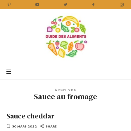
Guide
des
Aliments
Encyclopédie
des
aliments
/
ARCHIVES
www.guidedesaliments.com
Sauce au fromage
Sauce cheddar
30 MARS 2022
SHARE