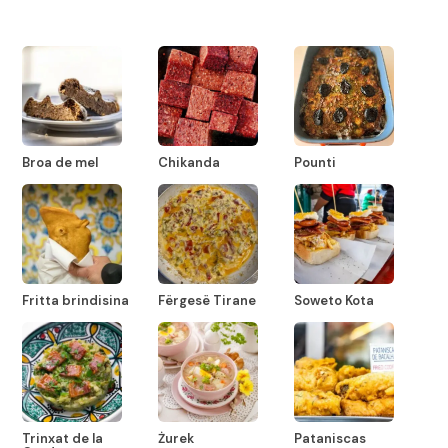
Broa de mel
Chikanda
Pounti
Fritta brindisina
Fërgesë Tirane
Soweto Kota
Trinxat de la
Żurek
Pataniscas