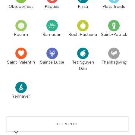
Oktoberfest
Pâques
Pizza
Plats froids
Pourim
Ramadan
Roch Hachana
Saint-Patrick
Saint-Valentin
Sainte Lucie
Têt Nguyên
Thanksgiving
Dán
Yennayer
CUISINES