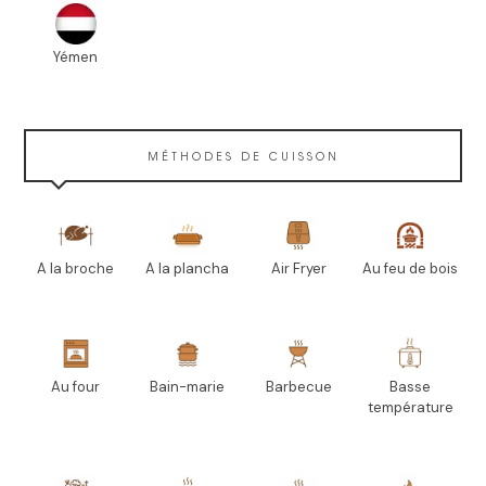
Yémen
MÉTHODES DE CUISSON
A la broche
A la plancha
Air Fryer
Au feu de bois
Au four
Bain-marie
Barbecue
Basse
température