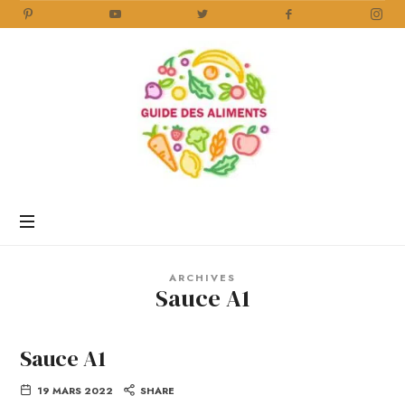
Guide
des
Aliments
Encyclopédie
des
aliments
/
ARCHIVES
www.guidedesaliments.com
Sauce A1
Sauce A1
19 MARS 2022
SHARE