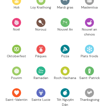
Holi
Loy Krathong
Mardi gras
Maslenitsa
Noël
Norouz
Nouvel An
Nouvel an
chinois
Oktoberfest
Pâques
Pizza
Plats froids
Pourim
Ramadan
Roch Hachana
Saint-Patrick
Saint-Valentin
Sainte Lucie
Têt Nguyên
Thanksgiving
Dán