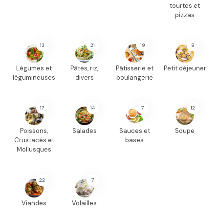
tourtes et
pizzas
13
21
19
8
Légumes et
Pâtes, riz,
Pâtisserie et
Petit déjeuner
légumineuses
divers
boulangerie
17
14
7
12
Poissons,
Salades
Sauces et
Soupe
Crustacés et
bases
Mollusques
22
7
Viandes
Volailles