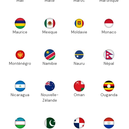
Mali
Malte
Maroc
Martinique
Maurice
Mexique
Moldavie
Monaco
Monténégro
Namibie
Nauru
Népal
Nicaragua
Nouvelle-
Oman
Ouganda
Zélande