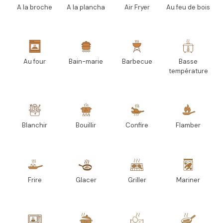
A la broche
A la plancha
Air Fryer
Au feu de bois
Au four
Bain-marie
Barbecue
Basse
température
Blanchir
Bouillir
Confire
Flamber
Frire
Glacer
Griller
Mariner