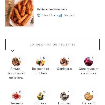
Panisses en bâtonnets
2 hrs 25 mins
Débutant
CATÉGORIES DE RECETTES
24
18
3
4
Amuse-
Boissons et
Confiserie
Conserves et
bouches et
cocktails
confitures
collations
23
19
5
5
Desserts
Entrées
Fondues
Gâteaux,