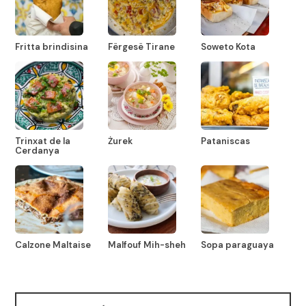
Fritta brindisina
Fërgesë Tirane
Soweto Kota
Trinxat de la
Żurek
Pataniscas
Cerdanya
Calzone Maltaise
Malfouf Mih-sheh
Sopa paraguaya