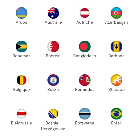
Aruba
Australie
Autriche
Azerbaïdjan
Bahamas
Bahreïn
Bangladesh
Barbade
Belgique
Bélize
Bermudes
Bhoutan
Biélorussie
Bosnie-
Botswana
Brésil
Herzégovine