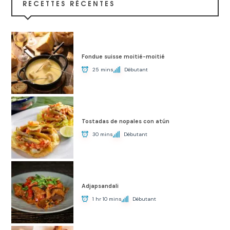
RECETTES RÉCENTES
Fondue suisse moitié-moitié
25 mins
Débutant
Tostadas de nopales con atún
30 mins
Débutant
Adjapsandali
1 hr 10 mins
Débutant