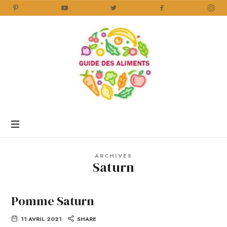
Guide
des
Aliments
Encyclopédie
des
aliments
/
ARCHIVES
www.guidedesaliments.com
Saturn
Pomme Saturn
11 AVRIL 2021
SHARE