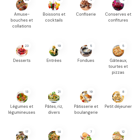
Amuse-
Boissons et
Confiserie
Conserves et
bouches et
cocktails
confitures
collations
23
19
5
5
Desserts
Entrées
Fondues
Gâteaux,
tourtes et
pizzas
13
21
19
8
Légumes et
Pâtes, riz,
Pâtisserie et
Petit déjeuner
légumineuses
divers
boulangerie
17
14
7
12