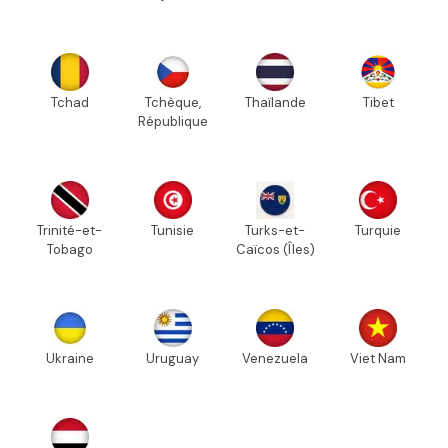
Tchad
Tchèque,
Thaïlande
Tibet
République
Trinité-et-
Tunisie
Turks-et-
Turquie
Tobago
Caïcos (Îles)
Ukraine
Uruguay
Venezuela
Viet Nam