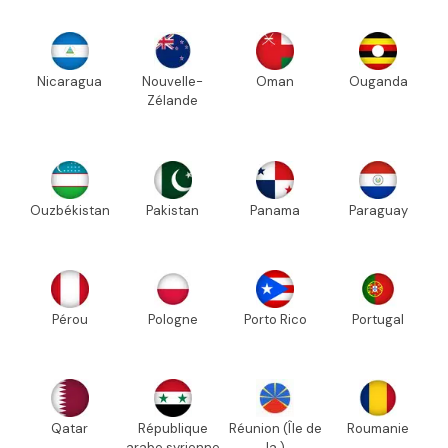
Nicaragua
Nouvelle-
Oman
Ouganda
Zélande
Ouzbékistan
Pakistan
Panama
Paraguay
Pérou
Pologne
Porto Rico
Portugal
Qatar
République
Réunion (Île de
Roumanie
arabe syrienne
la )