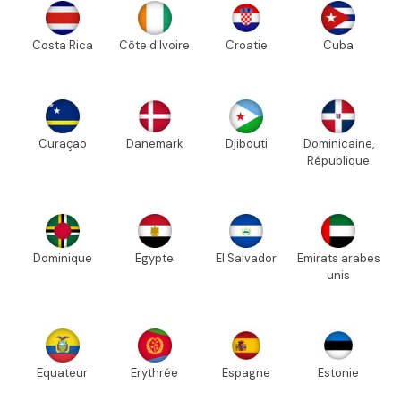
Costa Rica
Côte d'Ivoire
Croatie
Cuba
Curaçao
Danemark
Djibouti
Dominicaine,
République
Dominique
Egypte
El Salvador
Emirats arabes
unis
Equateur
Erythrée
Espagne
Estonie