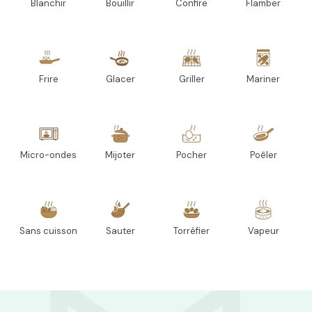
Blanchir
Bouillir
Confire
Flamber
Frire
Glacer
Griller
Mariner
Micro-ondes
Mijoter
Pocher
Poêler
Sans cuisson
Sauter
Torréfier
Vapeur