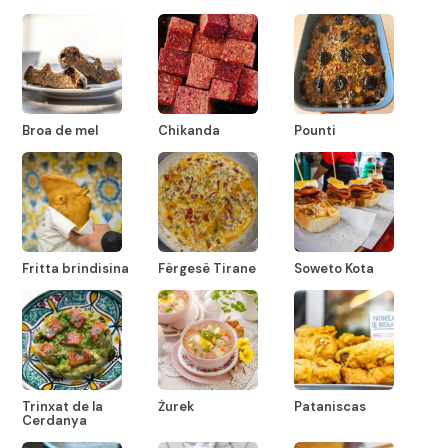
Broa de mel
Chikanda
Pounti
Fritta brindisina
Fërgesë Tirane
Soweto Kota
Trinxat de la
Żurek
Pataniscas
Cerdanya