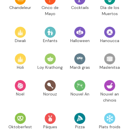
Chandeleur
Cinco de
Cocktails
Día de los
Mayo
Muertos
Diwali
Enfants
Halloween
Hanoucca
Holi
Loy Krathong
Mardi gras
Maslenitsa
Noël
Norouz
Nouvel An
Nouvel an
chinois
Oktoberfest
Pâques
Pizza
Plats froids