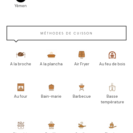
Yémen
MÉTHODES DE CUISSON
A la broche
A la plancha
Air Fryer
Au feu de bois
Au four
Bain-marie
Barbecue
Basse
température