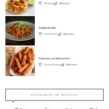
30 mins
Débutant
Adjapsandali
1 hr 10 mins
Débutant
Panisses en bâtonnets
2 hrs 25 mins
Débutant
CATÉGORIES DE RECETTES
24
18
3
4