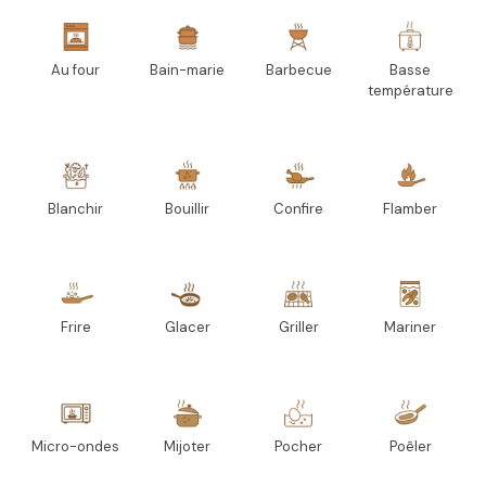
Au four
Bain-marie
Barbecue
Basse
température
Blanchir
Bouillir
Confire
Flamber
Frire
Glacer
Griller
Mariner
Micro-ondes
Mijoter
Pocher
Poêler