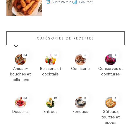
2 hrs 25 mins
Débutant
CATÉGORIES DE RECETTES
24
18
3
4
Amuse-
Boissons et
Confiserie
Conserves et
bouches et
cocktails
confitures
collations
23
19
5
5
Desserts
Entrées
Fondues
Gâteaux,
tourtes et
pizzas