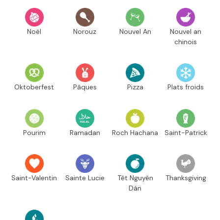
Noël
Norouz
Nouvel An
Nouvel an
chinois
Oktoberfest
Pâques
Pizza
Plats froids
Pourim
Ramadan
Roch Hachana
Saint-Patrick
Saint-Valentin
Sainte Lucie
Têt Nguyên
Thanksgiving
Dán