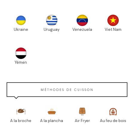
Ukraine
Uruguay
Venezuela
Viet Nam
Yémen
MÉTHODES DE CUISSON
A la broche
A la plancha
Air Fryer
Au feu de bois