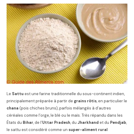
Le
Sattu
est une farine traditionnelle du sous-continent indien,
principalement préparée à partir de
grains rôtis
, en particulier le
chana
(pois chiches bruns), parfois mélangés à d’autres
céréales comme l’orge, le blé ou le maïs. Très répandu dans les
États du
Bihar
, de l’
Uttar Pradesh
, du
Jharkhand
et du
Pendjab
,
le sattu est considéré comme un
super-aliment rural