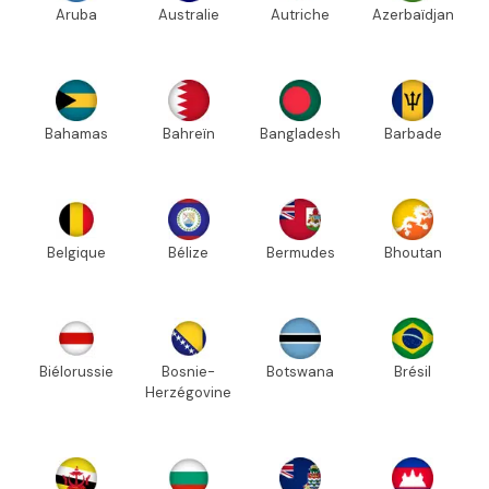
Aruba
Australie
Autriche
Azerbaïdjan
Bahamas
Bahreïn
Bangladesh
Barbade
Belgique
Bélize
Bermudes
Bhoutan
Biélorussie
Bosnie-
Botswana
Brésil
Herzégovine