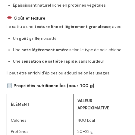
Épaississant naturel riche en protéines végétales
Goût et texture
Le sattu a une
texture fine et légèrement granuleuse
, avec :
Un
goût grillé
, noisetté
Une
note légèrement amère
selon le type de pois chiche
Une
sensation de satiété rapide
, sans lourdeur
Il peut être enrichi d’épices ou adouci selon les usages.
Propriétés nutritionnelles (pour 100 g)
VALEUR
ÉLÉMENT
APPROXIMATIVE
Calories
400 kcal
Protéines
20–22 g