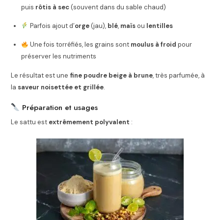
puis
rôtis à sec
(souvent dans du sable chaud)
Parfois ajout d’
orge
(jau),
blé
,
maïs
ou
lentilles
Une fois torréfiés, les grains sont
moulus à froid
pour
préserver les nutriments
Le résultat est une
fine poudre beige à brune
, très parfumée, à
la
saveur noisettée et grillée
.
Préparation et usages
Le sattu est
extrêmement polyvalent
: