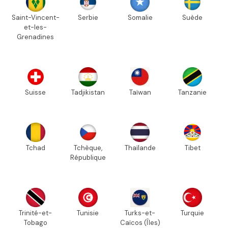
Saint-Vincent-
Serbie
Somalie
Suède
et-les-
Grenadines
Suisse
Tadjikistan
Taïwan
Tanzanie
Tchad
Tchèque,
Thaïlande
Tibet
République
Trinité-et-
Tunisie
Turks-et-
Turquie
Tobago
Caïcos (Îles)