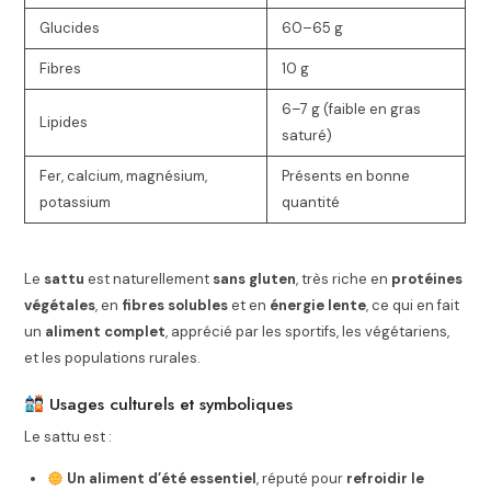
Glucides
60–65 g
Fibres
10 g
6–7 g (faible en gras
Lipides
saturé)
Fer, calcium, magnésium,
Présents en bonne
potassium
quantité
Le
sattu
est naturellement
sans gluten
, très riche en
protéines
végétales
, en
fibres solubles
et en
énergie lente
, ce qui en fait
un
aliment complet
, apprécié par les sportifs, les végétariens,
et les populations rurales.
Usages culturels et symboliques
Le sattu est :
Un aliment d’été essentiel
, réputé pour
refroidir le