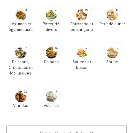
13
21
19
8
Légumes et
Pâtes, riz,
Pâtisserie et
Petit déjeuner
légumineuses
divers
boulangerie
17
14
7
12
Poissons,
Salades
Sauces et
Soupe
Crustacés et
bases
Mollusques
22
7
Viandes
Volailles
THÉMATIQUES DE RECETTES