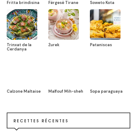
Fritta brindisina
Fërgesë Tirane
Soweto Kota
Trinxat de la
Żurek
Pataniscas
Cerdanya
Calzone Maltaise
Malfouf Mih-sheh
Sopa paraguaya
RECETTES RÉCENTES