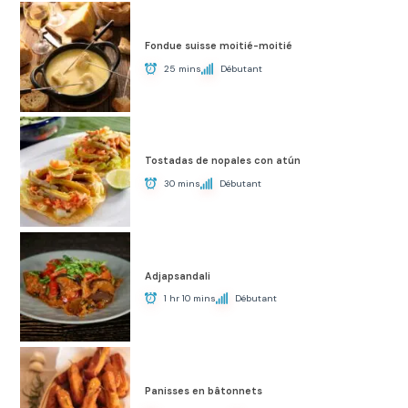
Fondue suisse moitié-moitié
25 mins
Débutant
Tostadas de nopales con atún
30 mins
Débutant
Adjapsandali
1 hr 10 mins
Débutant
Panisses en bâtonnets