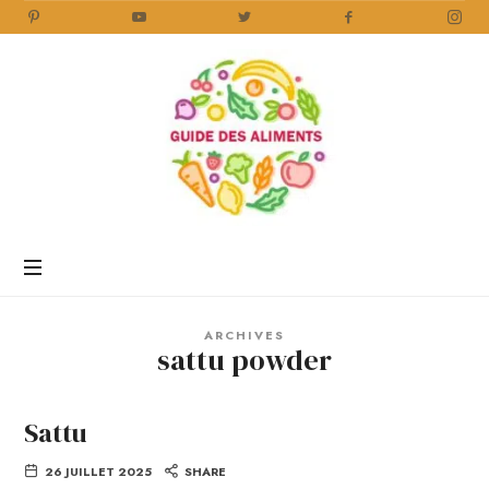
Guide
des
Aliments
Encyclopédie
des
aliments
/
ARCHIVES
www.guidedesaliments.com
sattu powder
Sattu
26 JUILLET 2025
SHARE