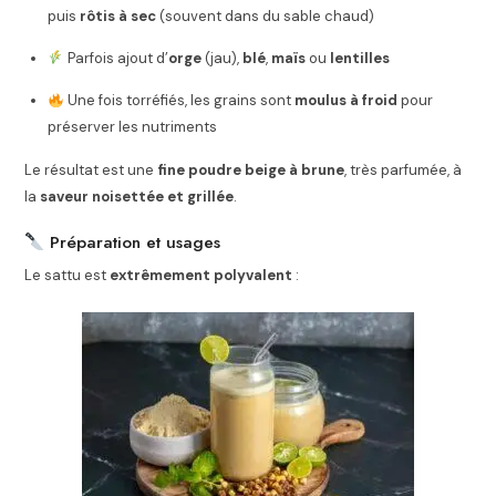
puis
rôtis à sec
(souvent dans du sable chaud)
Parfois ajout d’
orge
(jau),
blé
,
maïs
ou
lentilles
Une fois torréfiés, les grains sont
moulus à froid
pour
préserver les nutriments
Le résultat est une
fine poudre beige à brune
, très parfumée, à
la
saveur noisettée et grillée
.
Préparation et usages
Le sattu est
extrêmement polyvalent
: