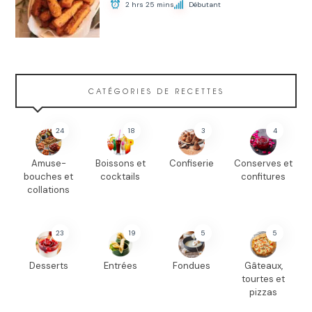
2 hrs 25 mins
Débutant
CATÉGORIES DE RECETTES
24
18
3
4
Amuse-
Boissons et
Confiserie
Conserves et
bouches et
cocktails
confitures
collations
23
19
5
5
Desserts
Entrées
Fondues
Gâteaux,
tourtes et
pizzas