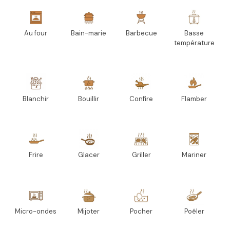
Au four
Bain-marie
Barbecue
Basse
température
Blanchir
Bouillir
Confire
Flamber
Frire
Glacer
Griller
Mariner
Micro-ondes
Mijoter
Pocher
Poêler