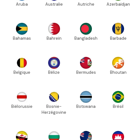
Aruba
Australie
Autriche
Azerbaïdjan
Bahamas
Bahreïn
Bangladesh
Barbade
Belgique
Bélize
Bermudes
Bhoutan
Biélorussie
Bosnie-
Botswana
Brésil
Herzégovine