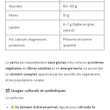
Glucides
60–65 g
Fibres
10 g
6–7 g (faible en gras
Lipides
saturé)
Fer, calcium, magnésium,
Présents en bonne
potassium
quantité
Le
sattu
est naturellement
sans gluten
, très riche en
protéines
végétales
, en
fibres solubles
et en
énergie lente
, ce qui en fait
un
aliment complet
, apprécié par les sportifs, les végétariens,
et les populations rurales.
Usages culturels et symboliques
Le sattu est :
Un aliment d’été essentiel
, réputé pour
refroidir le