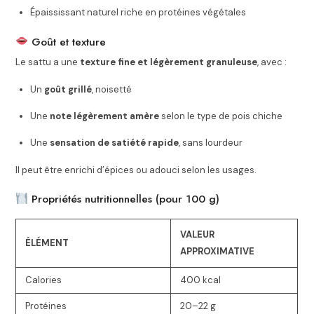
Épaississant naturel riche en protéines végétales
Goût et texture
Le sattu a une
texture fine et légèrement granuleuse
, avec :
Un
goût grillé
, noisetté
Une
note légèrement amère
selon le type de pois chiche
Une
sensation de satiété rapide
, sans lourdeur
Il peut être enrichi d’épices ou adouci selon les usages.
Propriétés nutritionnelles (pour 100 g)
VALEUR
ÉLÉMENT
APPROXIMATIVE
Calories
400 kcal
Protéines
20–22 g