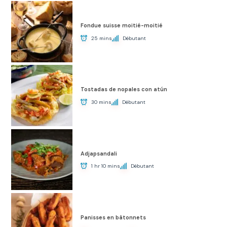
Fondue suisse moitié-moitié
25 mins
Débutant
Tostadas de nopales con atún
30 mins
Débutant
Adjapsandali
1 hr 10 mins
Débutant
Panisses en bâtonnets