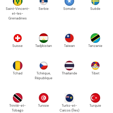
Saint-Vincent-
Serbie
Somalie
Suède
et-les-
Grenadines
Suisse
Tadjikistan
Taïwan
Tanzanie
Tchad
Tchèque,
Thaïlande
Tibet
République
Trinité-et-
Tunisie
Turks-et-
Turquie
Tobago
Caïcos (Îles)