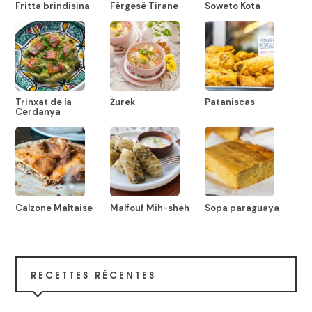
Fritta brindisina
Fërgesë Tirane
Soweto Kota
Trinxat de la
Żurek
Pataniscas
Cerdanya
Calzone Maltaise
Malfouf Mih-sheh
Sopa paraguaya
RECETTES RÉCENTES