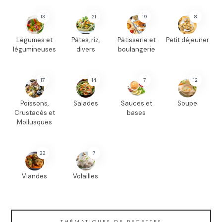
13
21
19
8
Légumes et
Pâtes, riz,
Pâtisserie et
Petit déjeuner
légumineuses
divers
boulangerie
17
14
7
12
Poissons,
Salades
Sauces et
Soupe
Crustacés et
bases
Mollusques
22
7
Viandes
Volailles
THÉMATIQUES DE RECETTES