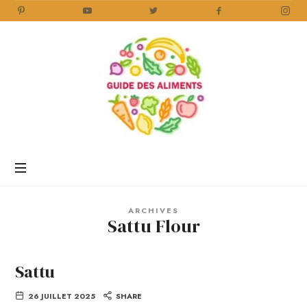
Guide
des
Aliments
Encyclopédie
des
aliments
/
ARCHIVES
www.guidedesaliments.com
Sattu Flour
Sattu
26 JUILLET 2025
SHARE