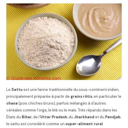
Le
Sattu
est une farine traditionnelle du sous-continent indien,
principalement préparée à partir de
grains rôtis
, en particulier le
chana
(pois chiches bruns), parfois mélangés à d’autres
céréales comme l’orge, le blé ou le maïs. Très répandu dans les
États du
Bihar
, de l’
Uttar Pradesh
, du
Jharkhand
et du
Pendjab
,
le sattu est considéré comme un
super-aliment rural