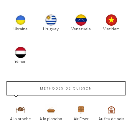
Ukraine
Uruguay
Venezuela
Viet Nam
Yémen
MÉTHODES DE CUISSON
A la broche
A la plancha
Air Fryer
Au feu de bois