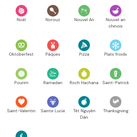
Noël
Norouz
Nouvel An
Nouvel an
chinois
Oktoberfest
Pâques
Pizza
Plats froids
Pourim
Ramadan
Roch Hachana
Saint-Patrick
Saint-Valentin
Sainte Lucie
Têt Nguyên
Thanksgiving
Dán