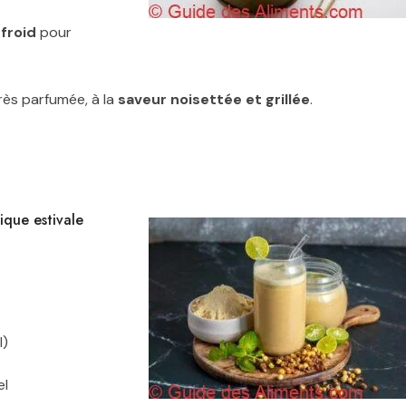
froid
pour
très parfumée, à la
saveur noisettée et grillée
.
que estivale
l)
el