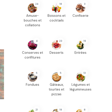
24
18
3
Amuse-
Boissons et
Confiserie
bouches et
cocktails
collations
4
23
19
Conserves et
Desserts
Entrées
confitures
5
5
13
Fondues
Gâteaux,
Légumes et
tourtes et
légumineuses
pizzas
21
19
8