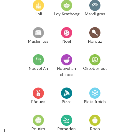
Holi
Loy Krathong
Mardi gras
Maslenitsa
Noël
Norouz
Nouvel An
Nouvel an
Oktoberfest
chinois
Pâques
Pizza
Plats froids
Pourim
Ramadan
Roch