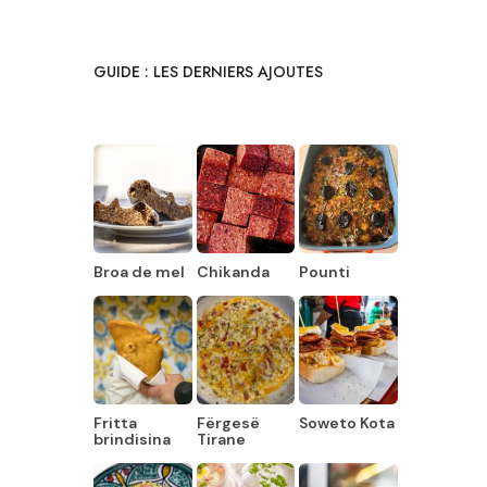
GUIDE : LES DERNIERS AJOUTES
Broa de mel
Chikanda
Pounti
Fritta
Fërgesë
Soweto Kota
brindisina
Tirane