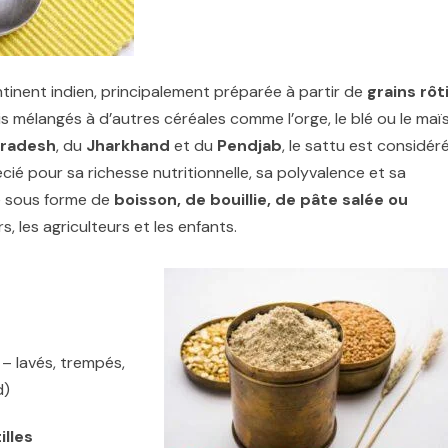
ntinent indien, principalement préparée à partir de
grains rôt
s mélangés à d’autres céréales comme l’orge, le blé ou le maïs
Pradesh
, du
Jharkhand
et du
Pendjab
, le sattu est considér
écié pour sa richesse nutritionnelle, sa polyvalence et sa
 sous forme de
boisson, de bouillie, de pâte salée ou
rs, les agriculteurs et les enfants.
– lavés, trempés,
d)
illes