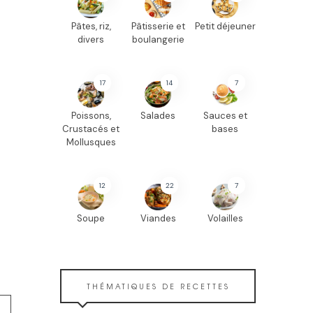
Pâtes, riz,
Pâtisserie et
Petit déjeuner
divers
boulangerie
17
14
7
Poissons,
Salades
Sauces et
Crustacés et
bases
Mollusques
12
22
7
Soupe
Viandes
Volailles
THÉMATIQUES DE RECETTES