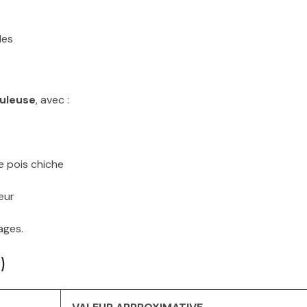
les
nuleuse
, avec :
e pois chiche
eur
ages.
)