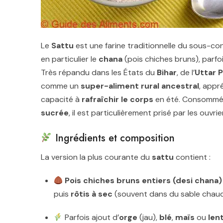
Le
Sattu
est une farine traditionnelle du sous-co
en particulier le
chana
(pois chiches bruns), parfoi
Très répandu dans les États du
Bihar
, de l’
Uttar 
comme un
super-aliment rural ancestral
, appr
capacité à
rafraîchir le corps
en été. Consommé
sucrée
, il est particulièrement prisé par les ouvrie
Ingrédients et composition
La version la plus courante du
sattu
contient :
Pois chiches bruns entiers (desi chana)
puis
rôtis à sec
(souvent dans du sable chau
Parfois ajout d’
orge
(jau),
blé
,
maïs
ou
lent