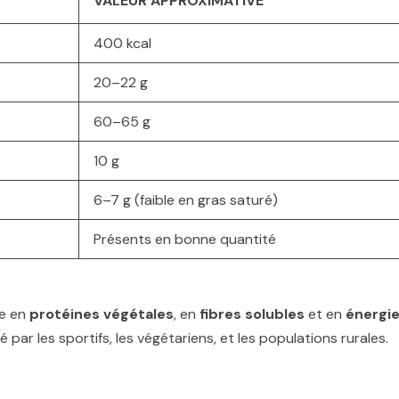
VALEUR APPROXIMATIVE
400 kcal
20–22 g
60–65 g
10 g
6–7 g (faible en gras saturé)
Présents en bonne quantité
he en
protéines végétales
, en
fibres solubles
et en
énergi
é par les sportifs, les végétariens, et les populations rurales.