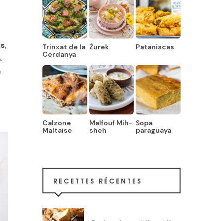
is
,
Trinxat de la
Żurek
Pataniscas
Cerdanya
.
é
Calzone
Malfouf Mih-
Sopa
Maltaise
sheh
paraguaya
RECETTES RÉCENTES