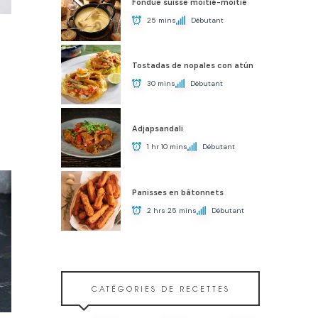
Fondue suisse moitié-moitié
25 mins
Débutant
Tostadas de nopales con atún
30 mins
Débutant
Adjapsandali
1 hr 10 mins
Débutant
Panisses en bâtonnets
2 hrs 25 mins
Débutant
CATÉGORIES DE RECETTES