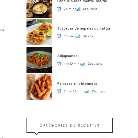
Fondue suisse moitié-moitié
25 mins
Débutant
Tostadas de nopales con atún
es
30 mins
Débutant
Adjapsandali
1 hr 10 mins
Débutant
Panisses en bâtonnets
2 hrs 25 mins
Débutant
CATÉGORIES DE RECETTES
a.