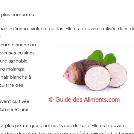
 plus courantes :
ir intérieure violette ou lilas. Elle est souvent utilisée dans d
.
rieure blanche ou
breuses cuisines
ure agréable.
ro malanga,
hair blanche à
cuisine des
ouvent cultivée
u brune et une
t plus petite que d’autres types de taro. Elle est souvent
nt dans des plats tels que le nimono (plat mijoté) et le tempur