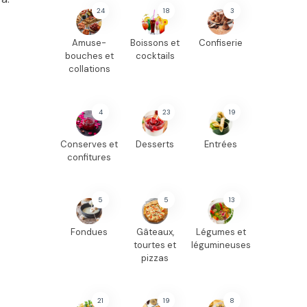
24
18
3
Amuse-
Boissons et
Confiserie
bouches et
cocktails
collations
4
23
19
Conserves et
Desserts
Entrées
confitures
5
5
13
Fondues
Gâteaux,
Légumes et
tourtes et
légumineuses
pizzas
21
19
8