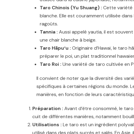
Taro Chinois (Yu Shuang) :
Cette variété 
blanche. Elle est couramment utilisée dans
ragoûts.
Tannia :
Aussi appelé yautia, il est souvent
une chair blanche à beige.
Taro Hāpuʻu :
Originaire d’Hawaï, le taro hā
préparer le poi, un plat traditionnel hawaïe
Taro Roi :
Une variété de taro cultivée en P
Il convient de noter que la diversité des vari
spécifiques à certaines régions du monde. L
manières, en fonction de leurs caractéristiqu
Préparation :
Avant d’être consommé, le taro d
cuit de différentes manières, notamment bouilli,
Utilisations :
Le taro est un ingrédient polyval
utilisé dans des plats sucrés et salés. En Asie