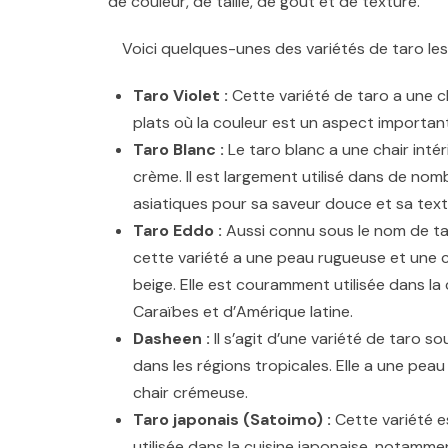
de couleur, de taille, de goût et de texture.
Voici quelques-unes des variétés de taro les
Taro Violet :
Cette variété de taro a une cha
plats où la couleur est un aspect important
Taro Blanc :
Le taro blanc a une chair inté
crème. Il est largement utilisé dans de nom
asiatiques pour sa saveur douce et sa text
Taro Eddo :
Aussi connu sous le nom de ta
cette variété a une peau rugueuse et une c
beige. Elle est couramment utilisée dans la 
Caraïbes et d’Amérique latine.
Dasheen :
Il s’agit d’une variété de taro s
dans les régions tropicales. Elle a une pea
chair crémeuse.
Taro japonais (Satoimo) :
Cette variété es
utilisée dans la cuisine japonaise, notamme