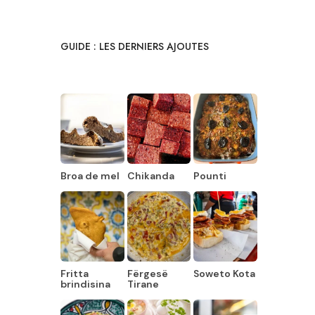
GUIDE : LES DERNIERS AJOUTES
Broa de mel
Chikanda
Pounti
Fritta
Fërgesë
Soweto Kota
brindisina
Tirane