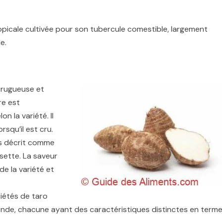
opicale cultivée pour son tubercule comestible, largement
e.
 rugueuse et
re est
n la variété. Il
squ’il est cru.
is décrit comme
ette. La saveur
e la variété et
riétés de taro
monde, chacune ayant des caractéristiques distinctes en term