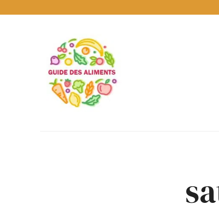
Guide
des
Aliments
Encyclopédie
des
aliments
/
www.guidedesaliments.com
sa