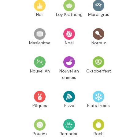
Holi
Loy Krathong
Mardi gras
Maslenitsa
Noël
Norouz
Nouvel An
Nouvel an
Oktoberfest
chinois
Pâques
Pizza
Plats froids
Pourim
Ramadan
Roch