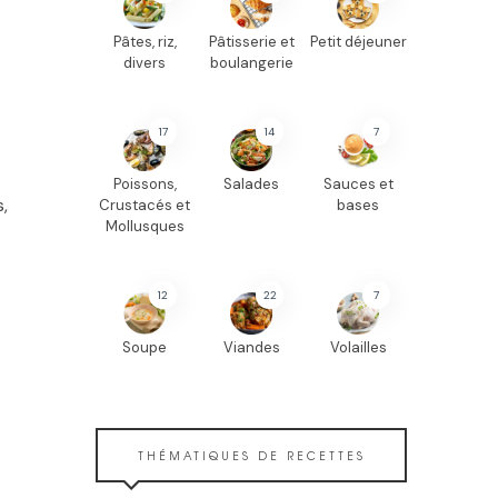
Pâtes, riz,
Pâtisserie et
Petit déjeuner
divers
boulangerie
17
14
7
Poissons,
Salades
Sauces et
,
Crustacés et
bases
Mollusques
12
22
7
Soupe
Viandes
Volailles
THÉMATIQUES DE RECETTES