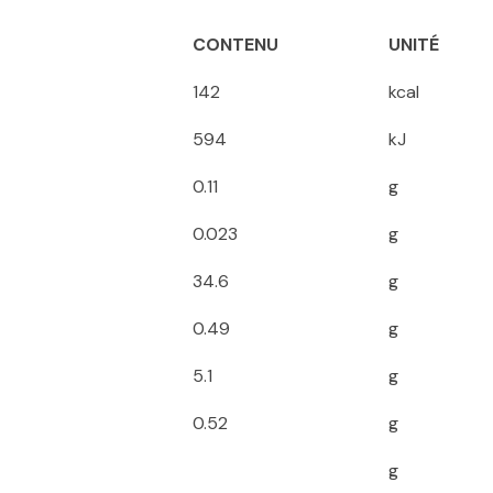
CONTENU
UNITÉ
142
kcal
594
kJ
0.11
g
0.023
g
34.6
g
0.49
g
5.1
g
0.52
g
g