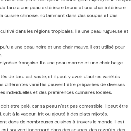
de taro a une peau extérieure brune et une chair intérieure
 la cuisine chinoise, notamment dans des soupes et des
 cultivé dans les régions tropicales. Il a une peau rugueuse et
puʻu a une peau noire et une chair mauve. Il est utilisé pour
n.
olynésie française. Il a une peau marron et une chair beige.
étés de taro est vaste, et il peut y avoir d’autres variétés
es différentes variétés peuvent être préparées de diverses
es individuelles et des préférences culinaires locales.
oit être pelé, car sa peau n’est pas comestible. Il peut être
 cuit à la vapeur, frit ou ajouté à des plats mijotés.
ent dans de nombreuses cuisines à travers le monde. Il est
, il est souvent incorporé dans des soupes, des ragoûts, des