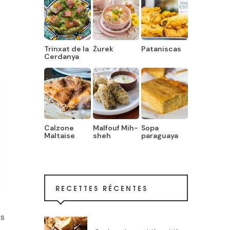
Trinxat de la
Żurek
Pataniscas
Cerdanya
Calzone
Malfouf Mih-
Sopa
Maltaise
sheh
paraguaya
RECETTES RÉCENTES
es