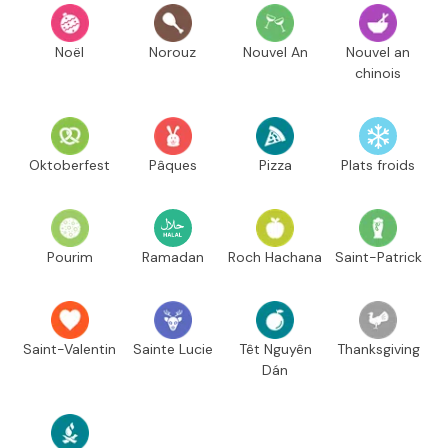
Noël
Norouz
Nouvel An
Nouvel an
chinois
Oktoberfest
Pâques
Pizza
Plats froids
Pourim
Ramadan
Roch Hachana
Saint-Patrick
Saint-Valentin
Sainte Lucie
Têt Nguyên
Thanksgiving
Dán