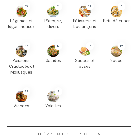
13
21
19
8
Légumes et
Pâtes, riz,
Pâtisserie et
Petit déjeuner
légumineuses
divers
boulangerie
17
14
7
12
Poissons,
Salades
Sauces et
Soupe
Crustacés et
bases
Mollusques
22
7
Viandes
Volailles
THÉMATIQUES DE RECETTES