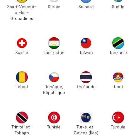
Saint-Vincent-
Serbie
Somalie
Suède
et-les-
Grenadines
Suisse
Tadjikistan
Taïwan
Tanzanie
Tchad
Tchèque,
Thaïlande
Tibet
République
Trinité-et-
Tunisie
Turks-et-
Turquie
Tobago
Caïcos (Îles)