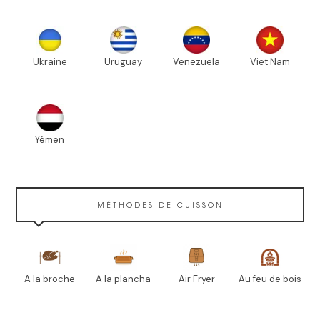
Ukraine
Uruguay
Venezuela
Viet Nam
Yémen
MÉTHODES DE CUISSON
A la broche
A la plancha
Air Fryer
Au feu de bois