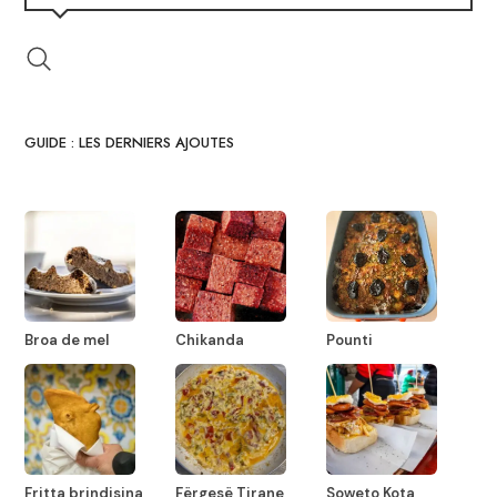
GUIDE : LES DERNIERS AJOUTES
Broa de mel
Chikanda
Pounti
Fritta brindisina
Fërgesë Tirane
Soweto Kota