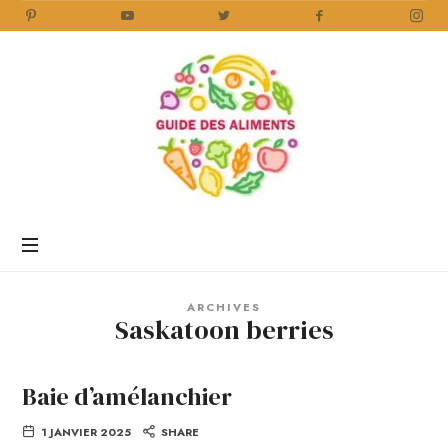
Guide
des
Aliments
Encyclopédie
des
aliments
/
ARCHIVES
www.guidedesaliments.com
Saskatoon berries
Baie d’amélanchier
1 JANVIER 2025
SHARE