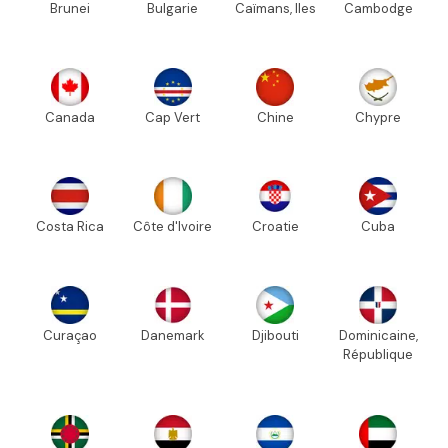
Brunei
Bulgarie
Caïmans, Iles
Cambodge
Canada
Cap Vert
Chine
Chypre
Costa Rica
Côte d'Ivoire
Croatie
Cuba
Curaçao
Danemark
Djibouti
Dominicaine,
République