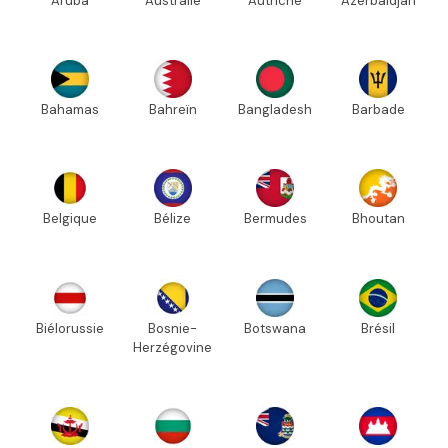
Aruba
Australie
Autriche
Azerbaïdjan
Bahamas
Bahreïn
Bangladesh
Barbade
Belgique
Bélize
Bermudes
Bhoutan
Biélorussie
Bosnie-
Botswana
Brésil
Herzégovine