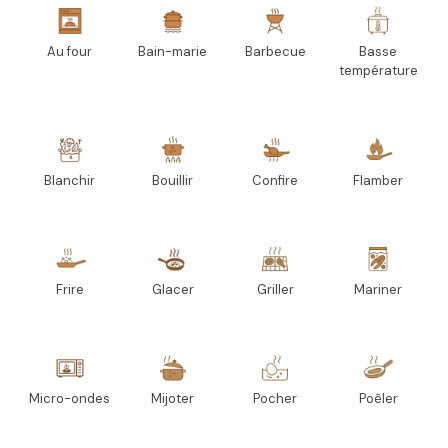
Au four
Bain-marie
Barbecue
Basse
température
Blanchir
Bouillir
Confire
Flamber
Frire
Glacer
Griller
Mariner
Micro-ondes
Mijoter
Pocher
Poêler