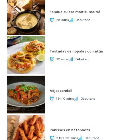
Fondue suisse moitié-moitié
25 mins
Débutant
Tostadas de nopales con atún
30 mins
Débutant
Adjapsandali
1 hr 10 mins
Débutant
Panisses en bâtonnets
2 hrs 25 mins
Débutant