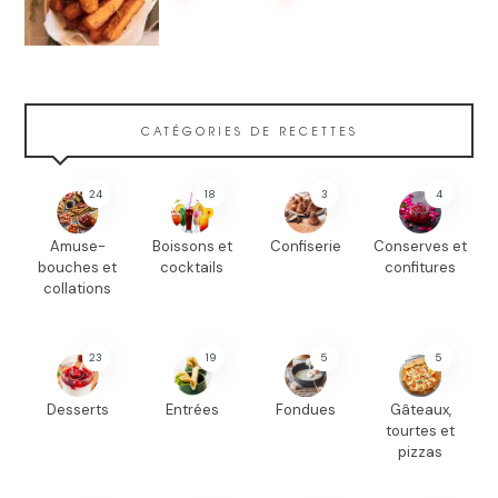
CATÉGORIES DE RECETTES
24
18
3
4
Amuse-
Boissons et
Confiserie
Conserves et
bouches et
cocktails
confitures
collations
23
19
5
5
Desserts
Entrées
Fondues
Gâteaux,
tourtes et
pizzas