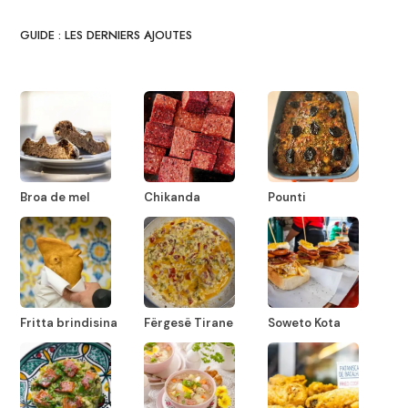
GUIDE : LES DERNIERS AJOUTES
Broa de mel
Chikanda
Pounti
Fritta brindisina
Fërgesë Tirane
Soweto Kota