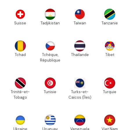
Suisse
Tadjikistan
Taïwan
Tanzanie
Tchad
Tchèque,
Thaïlande
Tibet
République
Trinité-et-
Tunisie
Turks-et-
Turquie
Tobago
Caïcos (Îles)
Ukraine
Uruguay
Venezuela
Viet Nam