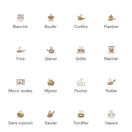
Blanchir
Bouillir
Confire
Flamber
Frire
Glacer
Griller
Mariner
Micro-ondes
Mijoter
Pocher
Poêler
Sans cuisson
Sauter
Torréfier
Vapeur