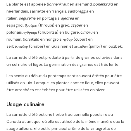
La plante est appelée
Bohnenkraut
en allemand,
bonenkruid
en
néerlandais, sarriette en français,
santoreggia
en
italien,
segurelha
en portugais,
ajedrea
en
espagnol,
θρούμπι
(throúbi) en grec,
cząber
en
polonais,
чубрица
(chubritsa) en bulgare,
cimbru
en
roumain,
borsikafű
en hongrois,
чубар
(čubar) en
serbe,
чабер
(chaber) en ukrainien et
жамбил
(jambil) en ouzbek.
La sarriette d’été est produite à partir de graines cultivées dans
un sol riche et léger. La germination des graines est très lente.
Les semis du début du printemps sont souvent étêtés pour être
utilisés en juin. Lorsque les plantes sont en fleur, elles peuvent
être arrachées et séchées pour être utilisées en hiver.
Usage culinaire
La sarriette d’été est une herbe traditionnelle populaire au
Canada atlantique, où elle est utilisée de la même manière que la
sauge ailleurs. Elle est le principal arôme de la vinaigrette de