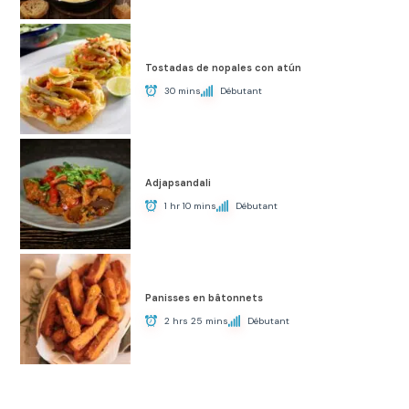
Tostadas de nopales con atún
30 mins
Débutant
Adjapsandali
1 hr 10 mins
Débutant
Panisses en bâtonnets
2 hrs 25 mins
Débutant