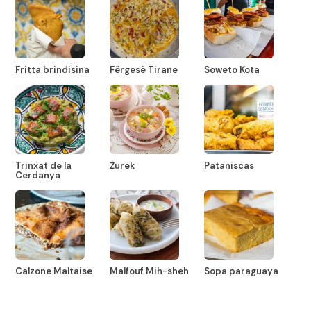
Fritta brindisina
Fërgesë Tirane
Soweto Kota
Trinxat de la
Żurek
Pataniscas
Cerdanya
Calzone Maltaise
Malfouf Mih-sheh
Sopa paraguaya