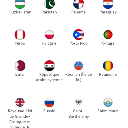
Ouzbékistan
Pakistan
Panama
Paraguay
Pérou
Pologne
Porto Rico
Portugal
Qatar
République
Réunion (Île de
Roumanie
arabe syrienne
la )
Royaume-Uni
Russie
Saint-
Saint-Marin
de Grande-
Barthélemy
Bretagne et
d'Irlande du