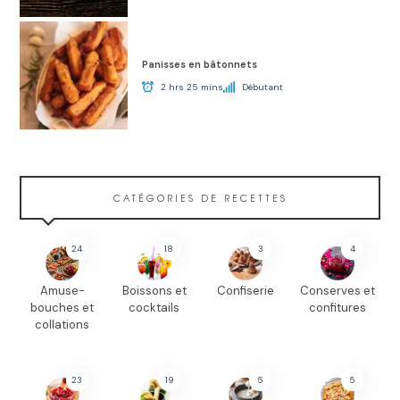
Panisses en bâtonnets
2 hrs 25 mins
Débutant
CATÉGORIES DE RECETTES
24
18
3
4
Amuse-
Boissons et
Confiserie
Conserves et
bouches et
cocktails
confitures
collations
23
19
5
5