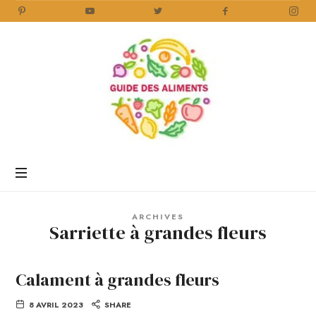
Guide
des
Aliments
Encyclopédie
des
aliments
/
ARCHIVES
www.guidedesaliments.com
Sarriette à grandes fleurs
Calament à grandes fleurs
8 AVRIL 2023
SHARE