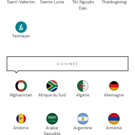
Saint-Valentin
Sainte Lucie
Têt Nguyên
Thanksgiving
Dán
Yennayer
CUISINES
Afghanistan
Afrique du Sud
Algérie
Allemagne
Andorre
Arabie
Argentine
Arménie
Saoudite