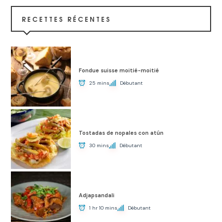
RECETTES RÉCENTES
Fondue suisse moitié-moitié
25 mins
Débutant
Tostadas de nopales con atún
30 mins
Débutant
Adjapsandali
1 hr 10 mins
Débutant