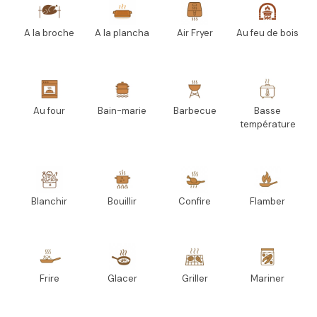
A la broche
A la plancha
Air Fryer
Au feu de bois
Au four
Bain-marie
Barbecue
Basse
température
Blanchir
Bouillir
Confire
Flamber
Frire
Glacer
Griller
Mariner