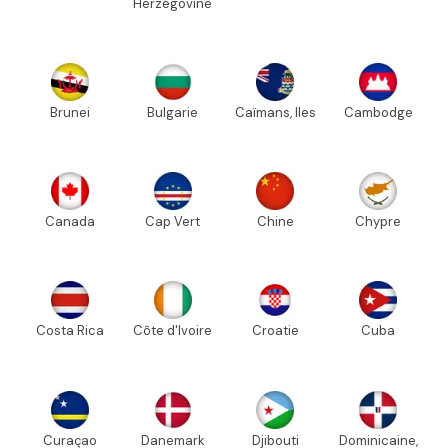
Herzégovine
Brunei
Bulgarie
Caïmans, Iles
Cambodge
Canada
Cap Vert
Chine
Chypre
Costa Rica
Côte d'Ivoire
Croatie
Cuba
Curaçao
Danemark
Djibouti
Dominicaine,