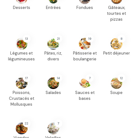
Desserts
Entrées
Fondues
Gâteaux,
tourtes et
pizzas
13
21
19
8
Légumes et
Pâtes, riz,
Pâtisserie et
Petit déjeuner
légumineuses
divers
boulangerie
17
14
7
12
Poissons,
Salades
Sauces et
Soupe
Crustacés et
bases
Mollusques
22
7
Viandes
Volailles