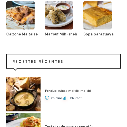
Calzone Maltaise
Malfouf Mih-sheh
Sopa paraguaya
RECETTES RÉCENTES
Fondue suisse moitié-moitié
25 mins
Débutant
Tostadas de nopales con atún