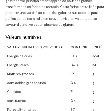
gastronomie, principalement appréciée pour ses graines
transformées en farine de sarrasin. Cette farine est utilisée pour
préparer une variété de plats, des galettes aux soba en passant
par les pancakes, et elle est souvent mise en valeur pour sa
saveur distinctive et son absence de gluten.
Valeurs nutritives
VALEURS NUTRITIVES POUR 100 G
CONTENU
UNITÉ
Énergie calories
346
kcal
Énergie joules
1470
kJ
Matières grasses
1.7
g
dont acides gras saturés
0.4
g
Glucides
71
g
dont sucres
0.4
g
Fibres alimentaires
3.7
g