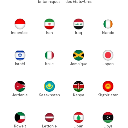
britanniques
des États-Unis
Indonésie
Iran
Iraq
Irlande
Israël
Italie
Jamaïque
Japon
Jordanie
Kazakhstan
Kenya
Kirghizistan
Koweït
Lettonie
Liban
Libye