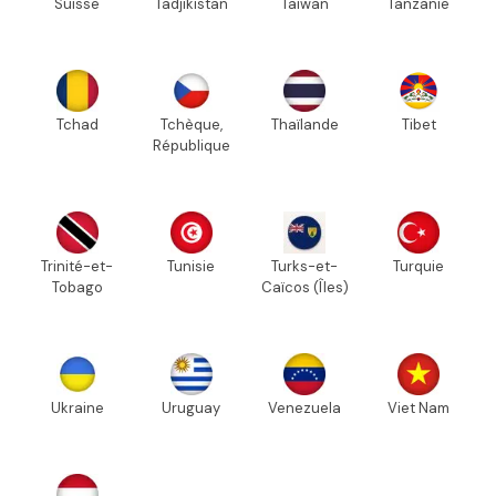
Suisse
Tadjikistan
Taïwan
Tanzanie
Tchad
Tchèque,
Thaïlande
Tibet
République
Trinité-et-
Tunisie
Turks-et-
Turquie
Tobago
Caïcos (Îles)
Ukraine
Uruguay
Venezuela
Viet Nam