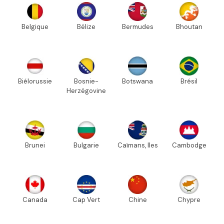
Belgique
Bélize
Bermudes
Bhoutan
Biélorussie
Bosnie-
Botswana
Brésil
Herzégovine
Brunei
Bulgarie
Caïmans, Iles
Cambodge
Canada
Cap Vert
Chine
Chypre