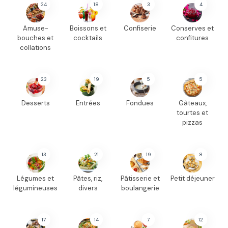
24
18
3
4
Amuse-
Boissons et
Confiserie
Conserves et
bouches et
cocktails
confitures
collations
23
19
5
5
Desserts
Entrées
Fondues
Gâteaux,
tourtes et
pizzas
13
21
19
8
Légumes et
Pâtes, riz,
Pâtisserie et
Petit déjeuner
légumineuses
divers
boulangerie
17
14
7
12