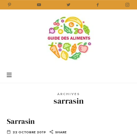
Guide
des
Aliments
Encyclopédie
des
aliments
/
ARCHIVES
www.guidedesaliments.com
sarrasin
Sarrasin
22 OCTOBRE 2019
SHARE