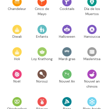
Chandeleur
Cinco de
Cocktails
Día de los
Mayo
Muertos
Diwali
Enfants
Halloween
Hanoucca
Holi
Loy Krathong
Mardi gras
Maslenitsa
Noël
Norouz
Nouvel An
Nouvel an
chinois
Oktoberfest
Pâques
Pizza
Plats froids