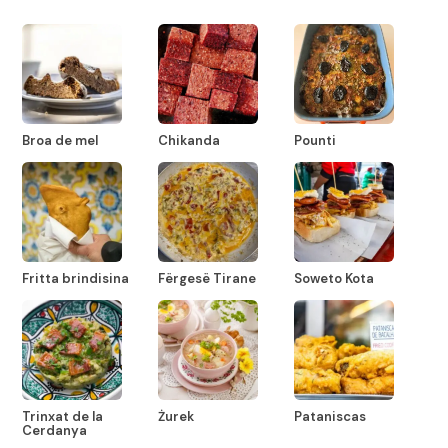
Broa de mel
Chikanda
Pounti
Fritta brindisina
Fërgesë Tirane
Soweto Kota
Trinxat de la
Żurek
Pataniscas
Cerdanya