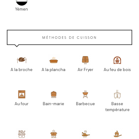
Yémen
MÉTHODES DE CUISSON
A la broche
A la plancha
Air Fryer
Au feu de bois
Au four
Bain-marie
Barbecue
Basse
température