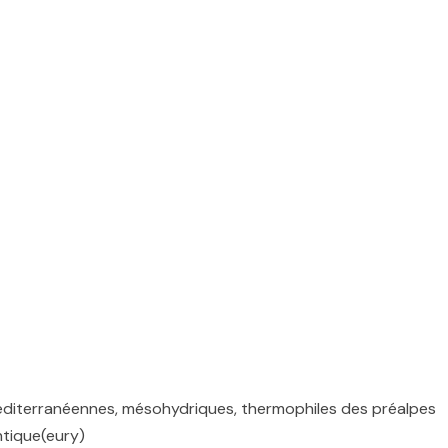
éditerranéennes, mésohydriques, thermophiles des préalpes
ntique(eury)