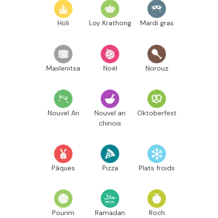
Holi
Loy Krathong
Mardi gras
Maslenitsa
Noël
Norouz
Nouvel An
Nouvel an
Oktoberfest
chinois
Pâques
Pizza
Plats froids
Pourim
Ramadan
Roch