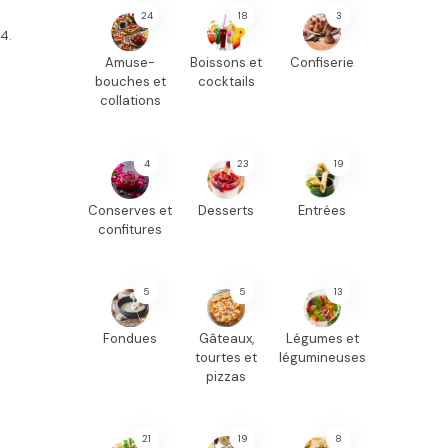
24
18
3
4.
Amuse-
Boissons et
Confiserie
bouches et
cocktails
collations
4
23
19
Conserves et
Desserts
Entrées
confitures
5
5
13
Fondues
Gâteaux,
Légumes et
tourtes et
légumineuses
pizzas
21
19
8