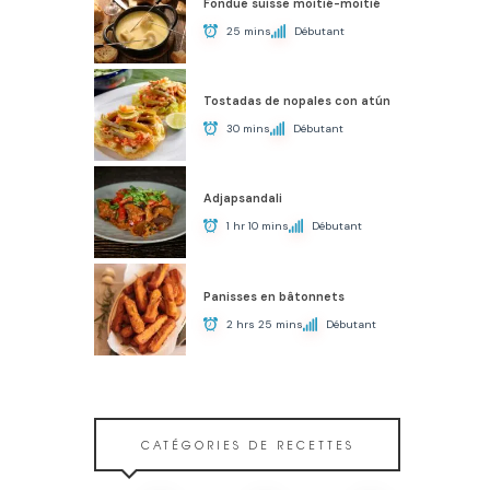
Fondue suisse moitié-moitié
25 mins
Débutant
Tostadas de nopales con atún
30 mins
Débutant
Adjapsandali
1 hr 10 mins
Débutant
Panisses en bâtonnets
2 hrs 25 mins
Débutant
CATÉGORIES DE RECETTES