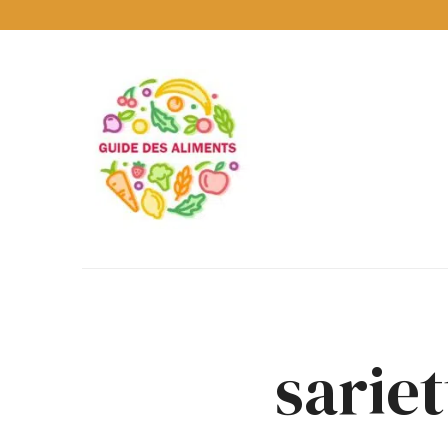
Guide
des
Aliments
Encyclopédie
des
aliments
/
www.guidedesaliments.com
sariet