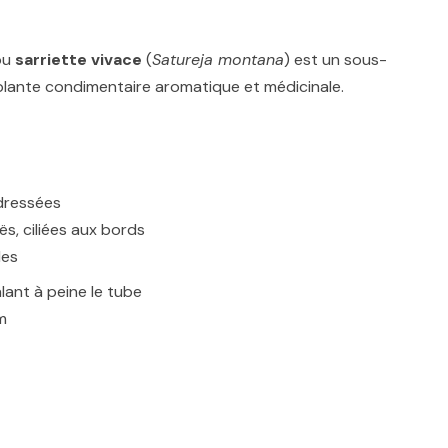
ou
sarriette vivace
(
Satureja montana
) est un sous-
 plante condimentaire aromatique et médicinale.
 dressées
uës, ciliées aux bords
les
lant à peine le tube
mm