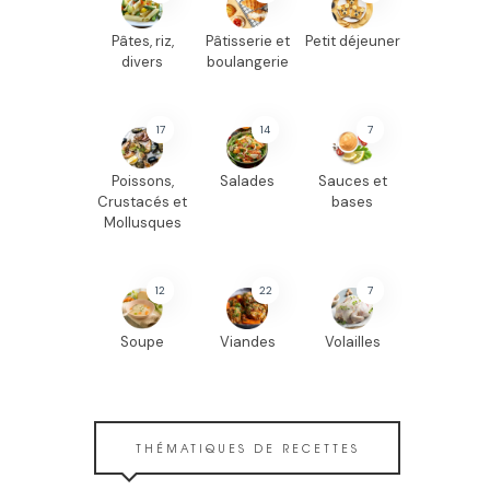
Pâtes, riz,
Pâtisserie et
Petit déjeuner
divers
boulangerie
17
14
7
Poissons,
Salades
Sauces et
Crustacés et
bases
Mollusques
12
22
7
Soupe
Viandes
Volailles
THÉMATIQUES DE RECETTES