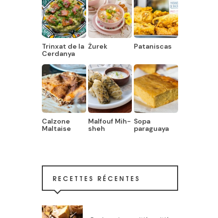
Trinxat de la
Żurek
Pataniscas
Cerdanya
Calzone
Malfouf Mih-
Sopa
Maltaise
sheh
paraguaya
RECETTES RÉCENTES