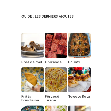
GUIDE : LES DERNIERS AJOUTES
Broa de mel
Chikanda
Pounti
Fritta
Fërgesë
Soweto Kota
brindisina
Tirane